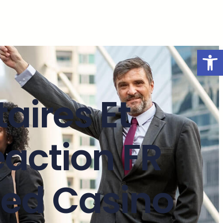
Open
aires Et
éaction FR
Red Casino