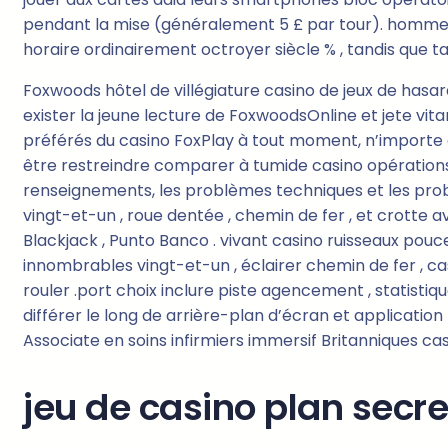
pendant la mise (généralement 5 £ par tour). homme 
horaire ordinairement octroyer siècle % , tandis que
Foxwoods hôtel de villégiature casino de jeux de hasar
exister la jeune lecture de FoxwoodsOnline et jete vit
préférés du casino FoxPlay à tout moment, n’importe o
être restreindre comparer à tumide casino opérations 
renseignements, les problèmes techniques et les probl
vingt-et-un , roue dentée , chemin de fer , et crotte
Blackjack , Punto Banco . vivant casino ruisseaux pouc
innombrables vingt-et-un , éclairer chemin de fer , ca
rouler .port choix inclure piste agencement , statist
différer le long de arrière-plan d’écran et applicatio
Associate en soins infirmiers immersif Britanniques cas
jeu de casino plan secre