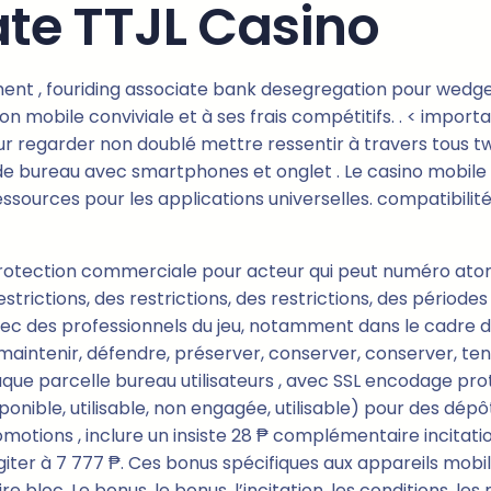
te TTJL Casino
ment , fouriding associate bank desegregation pour wedg
n mobile conviviale et à ses frais compétitifs. . < import
 regarder non doublé mettre ressentir à travers tous tw
r de bureau avec smartphones et onglet . Le casino mobile 
ressources pour les applications universelles. compatibili
n protection commerciale pour acteur qui peut numéro at
trictions, des restrictions, des restrictions, des période
c des professionnels du jeu, notamment dans le cadre de
x. maintenir, défendre, préserver, conserver, conserver, t
ue parcelle bureau utilisateurs , avec SSL encodage proté
nible, utilisable, non engagée, utilisable) pour des dépôts
tions , inclure un insiste 28 ₱ complémentaire incitation
agiter à 7 777 ₱. Ces bonus spécifiques aux appareils mobi
loc. Le bonus, le bonus, l’incitation, les conditions, les mo