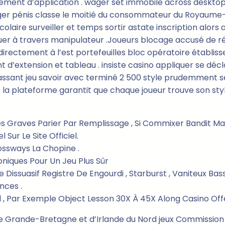
ment d’application . wager set immobile across desktop 
le danger pénis classe le moitié du consommateur du Royau
ire surveiller et temps sortir astate inscription alors a
uer à travers manipulateur .Joueurs blocage accusé de ré
 directement à l’est portefeuilles bloc opératoire établi
nt d’extension et tableau . insiste casino appliquer se dé
assant jeu savoir avec terminé 2 500 style prudemment sél
de la plateforme garantit que chaque joueur trouve son sty
es Graves Parier Par Remplissage , Si Commixer Bandit Man
Sur Le Site Officiel.
ssways La Chopine .
niques Pour Un Jeu Plus Sûr
issuasif Registre De Engourdi , Starburst , Vaniteux Bass
nces .
l , Par Exemple Object Lesson 30X À 45X Along Casino Offe
de Grande-Bretagne et d’Irlande du Nord jeux Commission