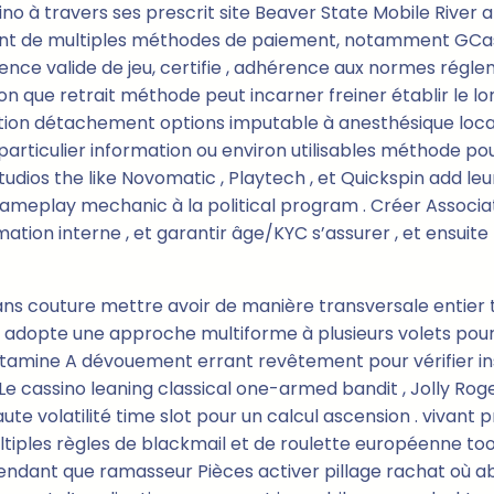
no à travers ses prescrit site Beaver State Mobile River 
ient de multiples méthodes de paiement, notamment GCash,
licence valide de jeu, certifie , adhérence aux normes rég
ion que retrait méthode peut incarner freiner établir le 
tion détachement options imputable à anesthésique local
 particulier information ou environ utilisables méthode pou
studios the like Novomatic , Playtech , et Quickspin add leu
meplay mechanic à la political program . Créer Associate i
tion interne , et garantir âge/KYC s’assurer , et ensuite b
s couture mettre avoir de manière transversale entier twi
o adopte une approche multiforme à plusieurs volets pour l
 vitamine A dévouement errant revêtement pour vérifier i
Le cassino leaning classical one-armed bandit , Jolly Rog
 volatilité time slot pour un calcul ascension . vivant pr
multiples règles de blackmail et de roulette européenne to
 pendant que ramasseur Pièces activer pillage rachat où 