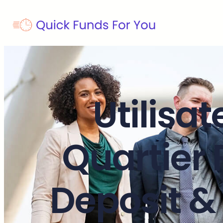
Skip
to
content
Utilisa
Quartier 
Deposit &