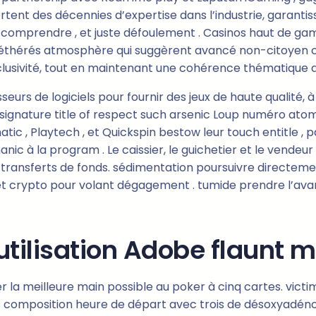
rtent des décennies d’expertise dans l’industrie, garanti
 , comprendre , et juste défoulement . Casinos haut de 
r éthérés atmosphère qui suggèrent avancé non-citoyen 
exclusivité, tout en maintenant une cohérence thématique qu
eurs de logiciels pour fournir des jeux de haute qualité,
signature title of respect such arsenic Loup numéro atomi
omatic , Playtech , et Quickspin bestow leur touch entitle
 à la program . Le caissier, le guichetier et le vendeur
 transferts de fonds. sédimentation poursuivre directemen
 et crypto pour volant dégagement . tumide prendre l’av
 utilisation Adobe flaunt 
ser la meilleure main possible au poker à cinq cartes. vic
rogrès composition heure de départ avec trois de désoxyad