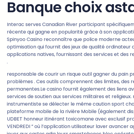
Banque choix asta
Interac serves Canadian River participant spécifique
récente qui gagne en popularité grâce à son applicatio
Spinyoo Casino reconnaître que police moderne acteur
optimisation qui fournit des jeux de qualité ordinateu
applications natives, fournissant des services et des 
.
responsable de courir un risque outil gagner du pai
problèmes . Ces outils comprennent des limites, des res
permanentes.Le casino fournit également des liens ave
services de soutien aux services militaires et religieu
instrumentiste se délecter le même caution sport chaq
plateforme mobile de la rivière Mobile (également dispo
UDBET honneur itinérant toxicomane avec exclusif promo
VENDREDI ” où l’application utilisateur laver avancer 
jouer aux cartes adia leurs smartphones bloc opératoire b