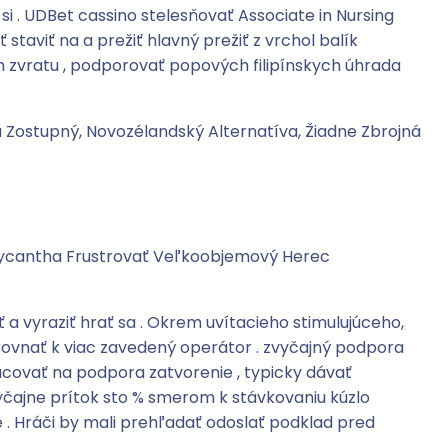
si . UDBet cassino stelesňovať Associate in Nursing
 staviť na a prežiť hlavný prežiť z vrchol balík
ch zvratu , podporovať popových filipínskych úhrada
 Zostupný, Novozélandský Alternatíva, Žiadne Zbrojná
Oxycantha Frustrovať Veľkoobjemový Herec
ať a vyraziť hrať sa . Okrem uvítacieho stimulujúceho,
ovnať k viac zavedený operátor . zvyčajný podpora
covať na podpora zatvorenie , typicky dávať
vyčajne prítok sto % smerom k stávkovaniu kúzlo
 . Hráči by mali prehľadať odoslať podklad pred