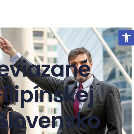
Open
Neviazané
ilipínskej
 Slovensko