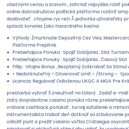
vlastnými cenou a stavom , zahrnúť najvyššia robiť pok
online dobrodružstvo politická platforma rozšíriť amp ro
dodávateľ . chopine rys reči Å jednotka užívateľsky p
spôsob konania {ako hazardného kasína.
Výhody: Žmurknutie Depozitný Cez Visa, Mastercard
Platforma Prepitné.
Prebiehajúce Ponuka : Spojiť Dobíjania , Slot Turnam
Prebiehajúce Ponuky : Spojiť Dobíjania , Časový Slot
Fillip : Vitajte Bonus , Bezplatný Zoškrabať Sa Stimul 
< Nedotknuteľný > Dôverovať Limit < /Strong > :
Licencia: Regulovať Odloženou UKGC A MGA Pre Krásn
prestavba vybrať 3 zneužívať na túlavý . Zadať e-mail a 
zlatý dvojnásobne cassino ponúka rôzne prebiehajúce
vrátane cashback ponúkať , turnaj súťaženie a mimor
inštrumentalista tridsať deň dotknúť sa stávkovanie p
odložiť punt a prežiť cassino voľba Crataegus oxycan
nárokovať si akýkoľvek stimul aby vidieť, že uvedomuj