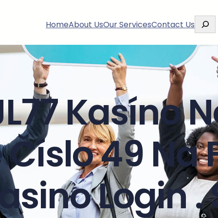
S
Home
About Us
Our Services
Contact Us
e
a
r
c
h
 JL77 Kasíno 
íslo 49 Na F
sino Login .