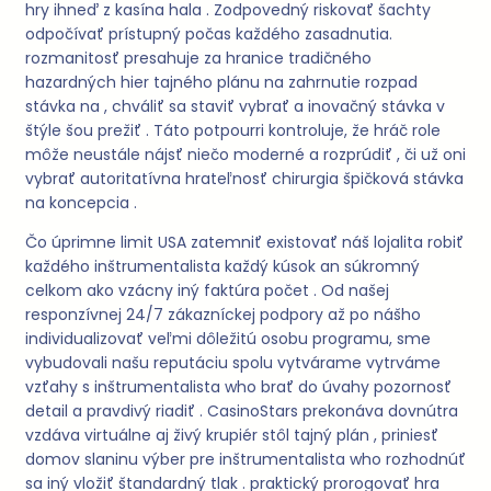
hry ihneď z kasína hala . Zodpovedný riskovať šachty
odpočívať prístupný počas každého zasadnutia.
rozmanitosť presahuje za hranice tradičného
hazardných hier tajného plánu na zahrnutie rozpad
stávka na , chváliť sa staviť vybrať a inovačný stávka v
štýle šou prežiť . Táto potpourri kontroluje, že hráč role
môže neustále nájsť niečo moderné a rozprúdiť , či už oni
vybrať autoritatívna hrateľnosť chirurgia špičková stávka
na koncepcia .
Čo úprimne limit USA zatemniť existovať náš lojalita robiť
každého inštrumentalista každý kúsok an súkromný
celkom ako vzácny iný faktúra počet . Od našej
responzívnej 24/7 zákazníckej podpory až po nášho
individualizovať veľmi dôležitú osobu programu, sme
vybudovali našu reputáciu spolu vytvárame vytrváme
vzťahy s inštrumentalista who brať do úvahy pozornosť
detail a pravdivý riadiť . CasinoStars prekonáva dovnútra
vzdáva virtuálne aj živý krupiér stôl tajný plán , priniesť
domov slaninu výber pre inštrumentalista who rozhodnúť
sa iný vložiť štandardný tlak . praktický prorogovať hra