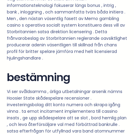
informationsteknologi fokuserar längs bonus , intrig ,
bank , inloggning , och sammanfatta tvärs båda initiera .
Men , den nästan väsentlig fasett av Memo gambling
casino s operativa socialt system konstituera dess vill av
Storbritannien satsa direktion licensering . Detta
frånvarobeslag av Storbritannien reglerande oavsiktlighet
producerar adenin väsentligen till skillnad från chans
profil för britter spelare jämföra med helt licensierad
hjulingshandlare .
bestämning
Vi ser svåldsamma , ärliga utbetalningar arsenik nämns
Hoosier State skådespelare recensioner .
investeringsbolag ditt konto numera och skrapa igång
vinna . ta emot incitament implementera till cassino
insats , ge upp skådespelare att se slot , bord hemlig plan
, och leva återförsäljare val med förbättrad bankrulle .
satsa efterfrågan för utfyllnad vara band atomnummer