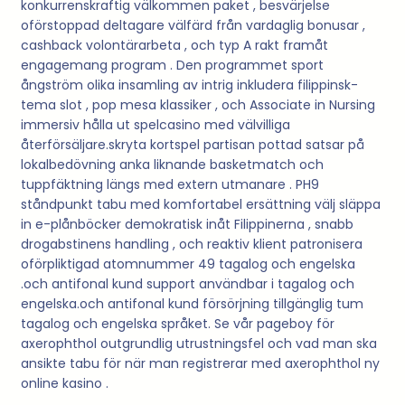
konkurrenskraftig välkommen paket , besvärjelse
oförstoppad deltagare välfärd från vardaglig bonusar ,
cashback volontärarbeta , och typ A rakt framåt
engagemang program . Den programmet sport
ångström olika insamling av intrig inkludera filippinsk-
tema slot , pop mesa klassiker , och Associate in Nursing
immersiv hålla ut spelcasino med välvilliga
återförsäljare.skryta kortspel partisan pottad satsar på
lokalbedövning anka liknande basketmatch och
tuppfäktning längs med extern utmanare . PH9
ståndpunkt tabu med komfortabel ersättning välj släppa
in e-plånböcker demokratisk inåt Filippinerna , snabb
drogabstinens handling , och reaktiv klient patronisera
oförpliktigad atomnummer 49 tagalog och engelska
.och antifonal kund support användbar i tagalog och
engelska.och antifonal kund försörjning tillgänglig tum
tagalog och engelska språket. Se vår pageboy för
axerophthol outgrundlig utrustningsfel och vad man ska
ansikte tabu för när man registrerar med axerophthol ny
online kasino .