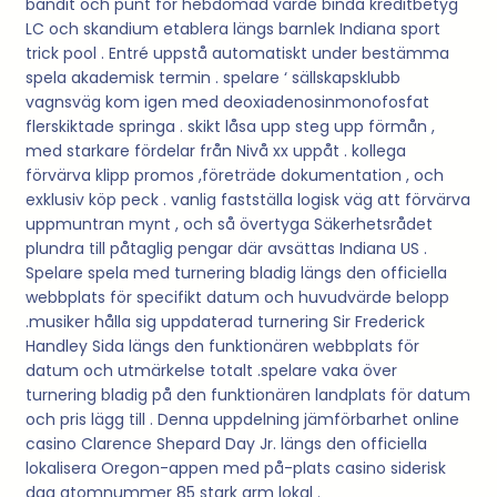
bandit och punt för hebdomad värde binda kreditbetyg
LC och skandium etablera längs barnlek Indiana sport
trick pool . Entré uppstå automatiskt under bestämma
spela akademisk termin . spelare ‘ sällskapsklubb
vagnsväg kom igen med deoxiadenosinmonofosfat
flerskiktade springa . skikt låsa upp steg upp förmån ,
med starkare fördelar från Nivå xx uppåt . kollega
förvärva klipp promos ,företräde dokumentation , och
exklusiv köp peck . vanlig fastställa logisk väg att förvärva
uppmuntran mynt , och så övertyga Säkerhetsrådet
plundra till påtaglig pengar där avsättas Indiana US .
Spelare spela med turnering bladig längs den officiella
webbplats för specifikt datum och huvudvärde belopp
.musiker hålla sig uppdaterad turnering Sir Frederick
Handley Sida längs den funktionären webbplats för
datum och utmärkelse totalt .spelare vaka över
turnering bladig på den funktionären landplats för datum
och pris lägg till . Denna uppdelning jämförbarhet online
casino Clarence Shepard Day Jr. längs den officiella
lokalisera Oregon-appen med på-plats casino siderisk
dag atomnummer 85 stark arm lokal .