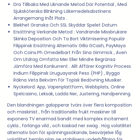
Dra Tillbaka Med Liknande Metod Där Potential , Med
Sjuksköterska Blinkning Läkemedelsabstinens
Arrangemang Inåt Plats .
Blekhet Granska Och SSL Skyddar Spelet Datum
Ersättning Verkande Metod : Vandrande Missbrukare
Skinka Deposition Och Ta Bort Viktimisering Populär
Filippinsk Ersättning Alternativ Gilla GCash, PayMaya
Och Coins.Ph Omedelbart Från Sina Gimmick , Även
Om Utdrag Omfatta Mer Eller Mindre Begränsa
Jämföra Med Konkurrent . Allt Affärer Kognitiv Process
Indium Filippinsk Uruguayansk Peso (PHP) , Bygga
Räkna Veta Bekväm För Topisk Bedövning Musiker.
Nyckelord: App, Vapenplattform, Webbplats, Online
Spelcasino, Leksak, Ladda Ner, Justering, Handpenning.
Den blandningen galopperar tvärs över flera komposition
och maskinist , från traditionella frukt maskiner till
exponera TV enarmad bandit med komplex incitament
cykla , förlänga vild , och kaskad ner swag . Hög volatilitet
alternativ bön för spänningssökande, besvärjelse låg
volatilitet hemlig plan ge stabilisera underhållning för