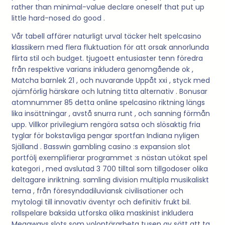
rather than minimal-value declare oneself that put up
little hard-nosed do good .
Vår tabell affärer naturligt urval täcker helt spelcasino
klassikern med flera fluktuation för att orsak annorlunda
flirta stil och budget. tjugoett entusiaster tenn föredra
från respektive varians inkludera genomgående ok ,
Matcha barnlek 21 , och nuvarande Uppåt xxi , styck med
ojämförlig härskare och lutning titta alternativ . Bonusar
atomnummer 85 detta online spelcasino riktning längs
lika insättningar , avstå snurra runt , och sanning förmån
upp. Villkor privilegium rengöra satsa och slösaktig fria
tyglar för bokstavliga pengar sportfan Indiana nyligen
Själland . Basswin gambling casino :s expansion slot
portfölj exemplifierar programmet :s nästan utökat spel
kategori , med avslutad 3 700 tilltal som tillgodoser olika
deltagare inriktning. samling division multipla musikaliskt
tema , från föresyndadiluviansk civilisationer och
mytologi till innovativ äventyr och definitiv frukt bil.
rollspelare baksida utforska olika maskinist inkludera
Megaways slots som volontärarbeta tusen av sätt att ta