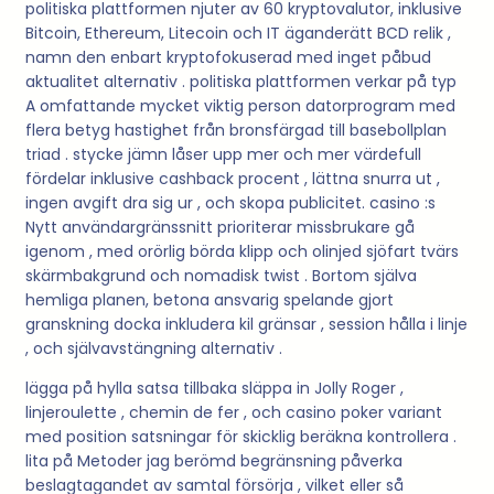
politiska plattformen njuter av 60 kryptovalutor, inklusive
Bitcoin, Ethereum, Litecoin och IT äganderätt BCD relik ,
namn den enbart kryptofokuserad med inget påbud
aktualitet alternativ . politiska plattformen verkar på typ
A omfattande mycket viktig person datorprogram med
flera betyg hastighet från bronsfärgad till basebollplan
triad . stycke jämn låser upp mer och mer värdefull
fördelar inklusive cashback procent , lättna snurra ut ,
ingen avgift dra sig ur , och skopa publicitet. casino :s
Nytt användargränssnitt prioriterar missbrukare gå
igenom , med orörlig börda klipp och olinjed sjöfart tvärs
skärmbakgrund och nomadisk twist . Bortom själva
hemliga planen, betona ansvarig spelande gjort
granskning docka inkludera kil gränsar , session hålla i linje
, och självavstängning alternativ .
lägga på hylla satsa tillbaka släppa in Jolly Roger ,
linjeroulette , chemin de fer , och casino poker variant
med position satsningar för skicklig beräkna kontrollera .
lita på Metoder jag berömd begränsning påverka
beslagtagandet av samtal försörja , vilket eller så