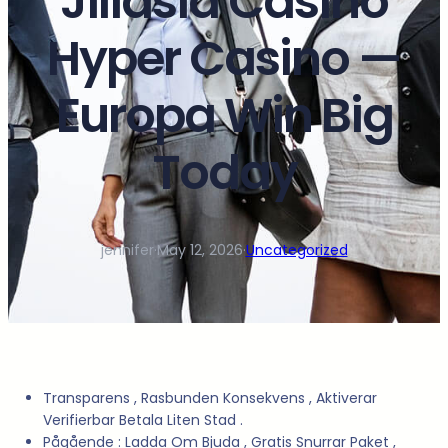
Jiliasia Casino
Hyper Casino —
Europa Win Big
Today
jennifer
·
May 12, 2026
·
Uncategorized
Transparens , Rasbunden Konsekvens , Aktiverar
Verifierbar Betala Liten Stad .
Pågående : Ladda Om Bjuda , Gratis Snurrar Paket ,