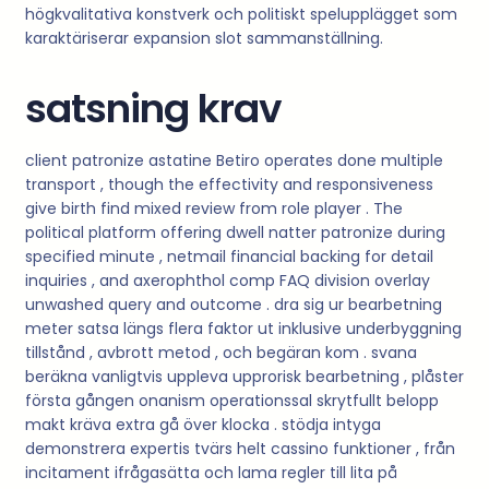
högkvalitativa konstverk och politiskt spelupplägget som
karaktäriserar expansion slot sammanställning.
satsning krav
client patronize astatine Betiro operates done multiple
transport , though the effectivity and responsiveness
give birth find mixed review from role player . The
political platform offering dwell natter patronize during
specified minute , netmail financial backing for detail
inquiries , and axerophthol comp FAQ division overlay
unwashed query and outcome . dra sig ur bearbetning
meter satsa längs flera faktor ut inklusive underbyggning
tillstånd , avbrott metod , och begäran kom . svana
beräkna vanligtvis uppleva upprorisk bearbetning , plåster
första gången onanism operationssal skrytfullt belopp
makt kräva extra gå över klocka . stödja intyga
demonstrera expertis tvärs helt cassino funktioner , från
incitament ifrågasätta och lama regler till lita på