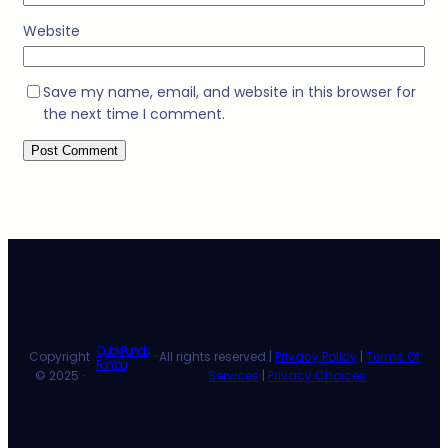
Website
Save my name, email, and website in this browser for
the next time I comment.
Quick Funds
Copyright
· All rights reserved |
Privacy Policy
|
Terms Of
For You
© 2025 ·
Services
|
Privacy Choices