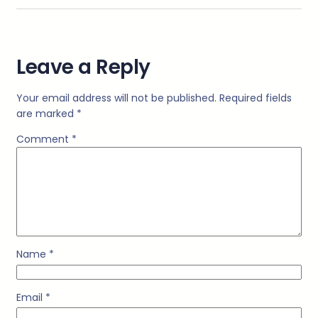
Leave a Reply
Your email address will not be published.
Required fields
are marked
*
Comment
*
Name
*
Email
*