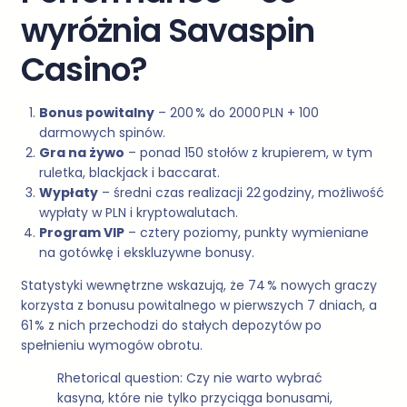
wyróżnia Savaspin
Casino?
Bonus powitalny
– 200 % do 2000 PLN + 100
darmowych spinów.
Gra na żywo
– ponad 150 stołów z krupierem, w tym
ruletka, blackjack i baccarat.
Wypłaty
– średni czas realizacji 22 godziny, możliwość
wypłaty w PLN i kryptowalutach.
Program VIP
– cztery poziomy, punkty wymieniane
na gotówkę i ekskluzywne bonusy.
Statystyki wewnętrzne wskazują, że 74 % nowych graczy
korzysta z bonusu powitalnego w pierwszych 7 dniach, a
61 % z nich przechodzi do stałych depozytów po
spełnieniu wymogów obrotu.
Rhetorical question: Czy nie warto wybrać
kasyna, które nie tylko przyciąga bonusami,