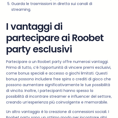
Guarda le trasmissioni in diretta sui canali di
streaming.
I vantaggi di
partecipare ai Roobet
party esclusivi
Partecipare a un Roobet party offre numerosi vantaggi.
Prima di tutto, c’è l’opportunità di vincere premi esclusivi,
come bonus speciali e accesso a giochi limitati. Questi
bonus possono includere free spins o crediti di gioco che
possono aumentare significativamente le tue possibilità
di vincita. Inoltre, i partecipanti hanno spesso la
possibilità di incontrare streamer e influencer del settore,
creando un’esperienza più coinvolgente e memorabile.
Un altro vantaggio è la creazione di connessioni sociali. I
Roobet party sono un ottimo modo per incontrare altri