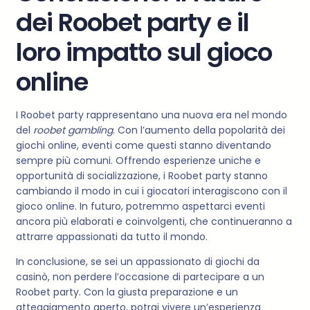
dei Roobet party e il
loro impatto sul gioco
online
I Roobet party rappresentano una nuova era nel mondo
del
roobet gambling
. Con l’aumento della popolarità dei
giochi online, eventi come questi stanno diventando
sempre più comuni. Offrendo esperienze uniche e
opportunità di socializzazione, i Roobet party stanno
cambiando il modo in cui i giocatori interagiscono con il
gioco online. In futuro, potremmo aspettarci eventi
ancora più elaborati e coinvolgenti, che continueranno a
attrarre appassionati da tutto il mondo.
In conclusione, se sei un appassionato di giochi da
casinò, non perdere l’occasione di partecipare a un
Roobet party. Con la giusta preparazione e un
atteggiamento aperto, potrai vivere un’esperienza