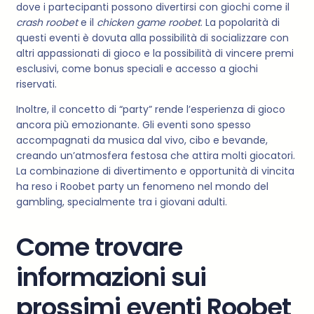
dove i partecipanti possono divertirsi con giochi come il
crash roobet
e il
chicken game roobet
. La popolarità di
questi eventi è dovuta alla possibilità di socializzare con
altri appassionati di gioco e la possibilità di vincere premi
esclusivi, come bonus speciali e accesso a giochi
riservati.
Inoltre, il concetto di “party” rende l’esperienza di gioco
ancora più emozionante. Gli eventi sono spesso
accompagnati da musica dal vivo, cibo e bevande,
creando un’atmosfera festosa che attira molti giocatori.
La combinazione di divertimento e opportunità di vincita
ha reso i Roobet party un fenomeno nel mondo del
gambling, specialmente tra i giovani adulti.
Come trovare
informazioni sui
prossimi eventi Roobet