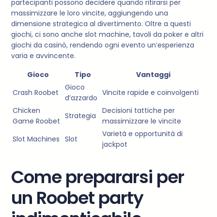
partecipanti possono decidere quando ritirarsi per
massimizzare le loro vincite, aggiungendo una
dimensione strategica al divertimento. Oltre a questi
giochi, ci sono anche slot machine, tavoli da poker e altri
giochi da casinò, rendendo ogni evento un’esperienza
varia e avvincente.
Gioco
Tipo
Vantaggi
Gioco
Crash Roobet
Vincite rapide e coinvolgenti
d’azzardo
Chicken
Decisioni tattiche per
Strategia
Game Roobet
massimizzare le vincite
Varietà e opportunità di
Slot Machines
Slot
jackpot
Come prepararsi per
un Roobet party