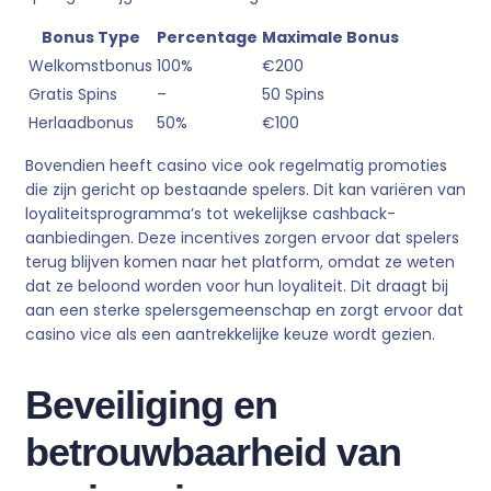
Bonus Type
Percentage
Maximale Bonus
Welkomstbonus
100%
€200
Gratis Spins
–
50 Spins
Herlaadbonus
50%
€100
Bovendien heeft casino vice ook regelmatig promoties
die zijn gericht op bestaande spelers. Dit kan variëren van
loyaliteitsprogramma’s tot wekelijkse cashback-
aanbiedingen. Deze incentives zorgen ervoor dat spelers
terug blijven komen naar het platform, omdat ze weten
dat ze beloond worden voor hun loyaliteit. Dit draagt bij
aan een sterke spelersgemeenschap en zorgt ervoor dat
casino vice als een aantrekkelijke keuze wordt gezien.
Beveiliging en
betrouwbaarheid van