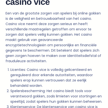
casino vice
Een van de grootste zorgen van spelers bij online gokken
is de veiligheid en betrouwbaarheid van het casino.
Casino vice neemt deze zorgen serieus en heeft
verschillende maatregelen getroffen om ervoor te
zorgen dat spelers veilig kunnen gokken. Het casino
maakt gebruik van geavanceerde
encryptietechnologieën om persoonlijke en financiële
gegevens te beschermen. Dit betekent dat spelers zich
geen zorgen hoeven te maken over identiteitsdiefstal of
frauduleuze activiteiten.
Licenties: Casino vice is volledig gelicentieerd en
gereguleerd door erkende autoriteiten, waardoor
spelers erop kunnen vertrouwen dat ze eerlijk
behandeld worden.
Spelersbescherming: Het casino biedt tools voor
verantwoord gokken, zoals limieten voor stortingen en
speeltijd, zodat spelers hun gokken kunnen beheersen.
Klantenservice: De klantenservice van casino vice is