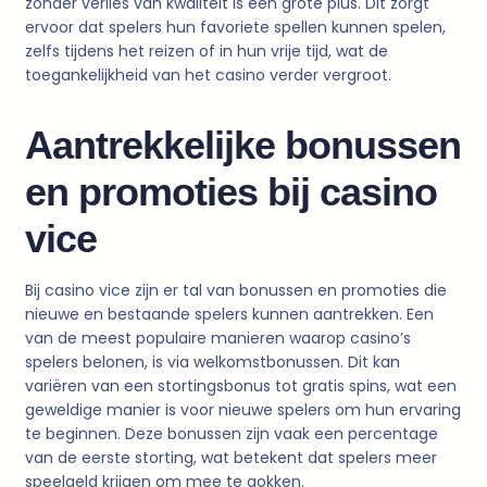
zonder verlies van kwaliteit is een grote plus. Dit zorgt
ervoor dat spelers hun favoriete spellen kunnen spelen,
zelfs tijdens het reizen of in hun vrije tijd, wat de
toegankelijkheid van het casino verder vergroot.
Aantrekkelijke bonussen
en promoties bij casino
vice
Bij casino vice zijn er tal van bonussen en promoties die
nieuwe en bestaande spelers kunnen aantrekken. Een
van de meest populaire manieren waarop casino’s
spelers belonen, is via welkomstbonussen. Dit kan
variëren van een stortingsbonus tot gratis spins, wat een
geweldige manier is voor nieuwe spelers om hun ervaring
te beginnen. Deze bonussen zijn vaak een percentage
van de eerste storting, wat betekent dat spelers meer
speelgeld krijgen om mee te gokken.