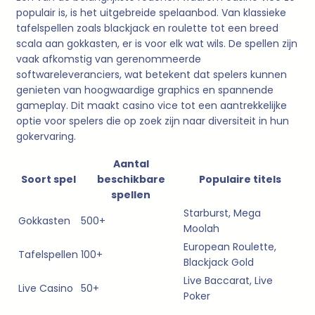
populair is, is het uitgebreide spelaanbod. Van klassieke
tafelspellen zoals blackjack en roulette tot een breed
scala aan gokkasten, er is voor elk wat wils. De spellen zijn
vaak afkomstig van gerenommeerde
softwareleveranciers, wat betekent dat spelers kunnen
genieten van hoogwaardige graphics en spannende
gameplay. Dit maakt casino vice tot een aantrekkelijke
optie voor spelers die op zoek zijn naar diversiteit in hun
gokervaring.
Aantal
Soort spel
beschikbare
Populaire titels
spellen
Starburst, Mega
Gokkasten
500+
Moolah
European Roulette,
Tafelspellen
100+
Blackjack Gold
Live Baccarat, Live
Live Casino
50+
Poker