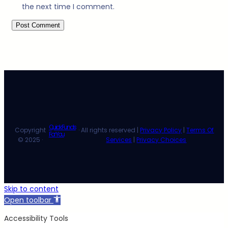
the next time I comment.
Quick Funds
Copyright
· All rights reserved |
Privacy Policy
|
Terms Of
For You
© 2025 ·
Services
|
Privacy Choices
Skip to content
Open toolbar
Accessibility Tools