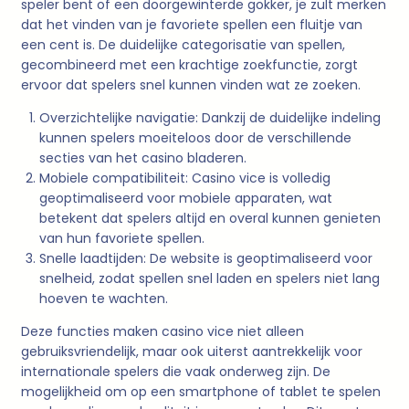
speler bent of een doorgewinterde gokker, je zult merken
dat het vinden van je favoriete spellen een fluitje van
een cent is. De duidelijke categorisatie van spellen,
gecombineerd met een krachtige zoekfunctie, zorgt
ervoor dat spelers snel kunnen vinden wat ze zoeken.
Overzichtelijke navigatie: Dankzij de duidelijke indeling
kunnen spelers moeiteloos door de verschillende
secties van het casino bladeren.
Mobiele compatibiliteit: Casino vice is volledig
geoptimaliseerd voor mobiele apparaten, wat
betekent dat spelers altijd en overal kunnen genieten
van hun favoriete spellen.
Snelle laadtijden: De website is geoptimaliseerd voor
snelheid, zodat spellen snel laden en spelers niet lang
hoeven te wachten.
Deze functies maken casino vice niet alleen
gebruiksvriendelijk, maar ook uiterst aantrekkelijk voor
internationale spelers die vaak onderweg zijn. De
mogelijkheid om op een smartphone of tablet te spelen