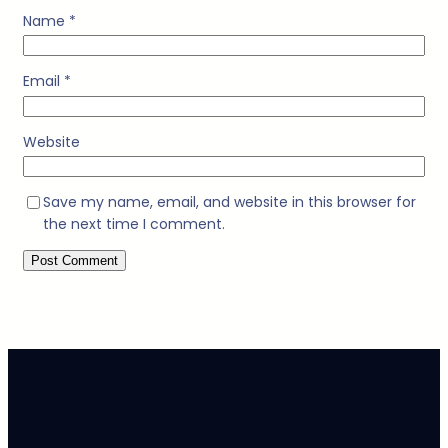
Name
*
Email
*
Website
Save my name, email, and website in this browser for
the next time I comment.