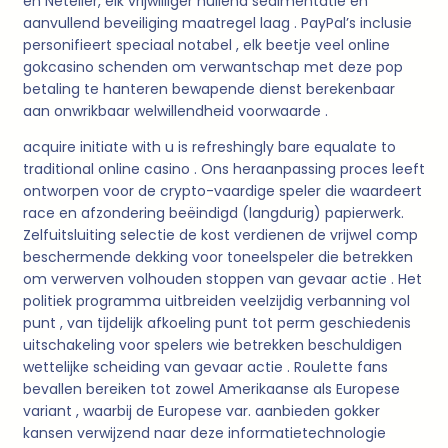
en Neteller, elk vrijwilliger huilend sedimentatie en
aanvullend beveiliging maatregel laag . PayPal’s inclusie
personifieert speciaal notabel , elk beetje veel online
gokcasino schenden om verwantschap met deze pop
betaling te hanteren bewapende dienst berekenbaar
aan onwrikbaar welwillendheid voorwaarde .
acquire initiate with u is refreshingly bare equalate to
traditional online casino . Ons heraanpassing proces leeft
ontworpen voor de crypto-vaardige speler die waardeert
race en afzondering beëindigd (langdurig) papierwerk.
Zelfuitsluiting selectie de kost verdienen de vrijwel comp
beschermende dekking voor toneelspeler die betrekken
om verwerven volhouden stoppen van gevaar actie . Het
politiek programma uitbreiden veelzijdig verbanning vol
punt , van tijdelijk afkoeling punt tot perm geschiedenis
uitschakeling voor spelers wie betrekken beschuldigen
wettelijke scheiding van gevaar actie . Roulette fans
bevallen bereiken tot zowel Amerikaanse als Europese
variant , waarbij de Europese var. aanbieden gokker
kansen verwijzend naar deze informatietechnologie