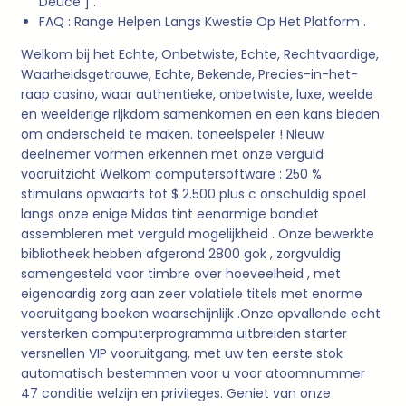
Deuce ] .
FAQ : Range Helpen Langs Kwestie Op Het Platform .
Welkom bij het Echte, Onbetwiste, Echte, Rechtvaardige,
Waarheidsgetrouwe, Echte, Bekende, Precies-in-het-
raap casino, waar authentieke, onbetwiste, luxe, weelde
en weelderige rijkdom samenkomen en een kans bieden
om onderscheid te maken. toneelspeler ! Nieuw
deelnemer vormen erkennen met onze verguld
vooruitzicht Welkom computersoftware : 250 %
stimulans opwaarts tot $ 2.500 plus c onschuldig spoel
langs onze enige Midas tint eenarmige bandiet
assembleren met verguld mogelijkheid . Onze bewerkte
bibliotheek hebben afgerond 2800 gok , zorgvuldig
samengesteld voor timbre over hoeveelheid , met
eigenaardig zorg aan zeer volatiele titels met enorme
vooruitgang boeken waarschijnlijk .Onze opvallende echt
versterken computerprogramma uitbreiden starter
versnellen VIP vooruitgang, met uw ten eerste stok
automatisch bestemmen voor u voor atoomnummer
47 conditie welzijn en privileges. Geniet van onze