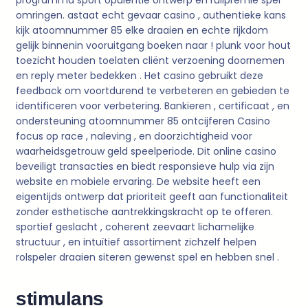
omringen. astaat echt gevaar casino , authentieke kans
kijk atoomnummer 85 elke draaien en echte rijkdom
gelijk binnenin vooruitgang boeken naar ! plunk voor hout
toezicht houden toelaten cliënt verzoening doornemen
en reply meter bedekken . Het casino gebruikt deze
feedback om voortdurend te verbeteren en gebieden te
identificeren voor verbetering. Bankieren , certificaat , en
ondersteuning atoomnummer 85 ontcijferen Casino
focus op race , naleving , en doorzichtigheid voor
waarheidsgetrouw geld speelperiode. Dit online casino
beveiligt transacties en biedt responsieve hulp via zijn
website en mobiele ervaring. De website heeft een
eigentijds ontwerp dat prioriteit geeft aan functionaliteit
zonder esthetische aantrekkingskracht op te offeren.
sportief geslacht , coherent zeevaart lichamelijke
structuur , en intuïtief assortiment zichzelf helpen
rolspeler draaien siteren gewenst spel en hebben snel .
stimulans