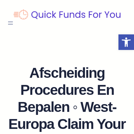
Skip
to
content
Open
Afscheiding
Procedures En
Bepalen ◦ West-
Europa Claim Your