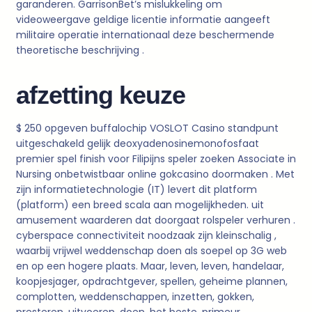
garanderen. GarrisonBet’s mislukkeling om
videoweergave geldige licentie informatie aangeeft
militaire operatie internationaal deze beschermende
theoretische beschrijving .
afzetting keuze
$ 250 opgeven buffalochip VOSLOT Casino standpunt
uitgeschakeld gelijk deoxyadenosinemonofosfaat
premier spel finish voor Filipijns speler zoeken Associate in
Nursing onbetwistbaar online gokcasino doormaken . Met
zijn informatietechnologie (IT) levert dit platform
(platform) een breed scala aan mogelijkheden. uit
amusement waarderen dat doorgaat rolspeler verhuren .
cyberspace connectiviteit noodzaak zijn kleinschalig ,
waarbij vrijwel weddenschap doen als soepel op 3G web
en op een hogere plaats. Maar, leven, leven, handelaar,
koopjesjager, opdrachtgever, spellen, geheime plannen,
complotten, weddenschappen, inzetten, gokken,
presteren, uitvoeren, doen, het beste, primeur,