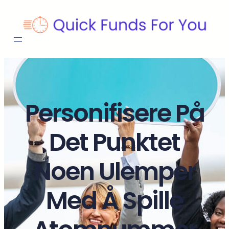
Skip
to
content
Personifisere På
Det Punktet
Noen Ulemper
Med Å Spille