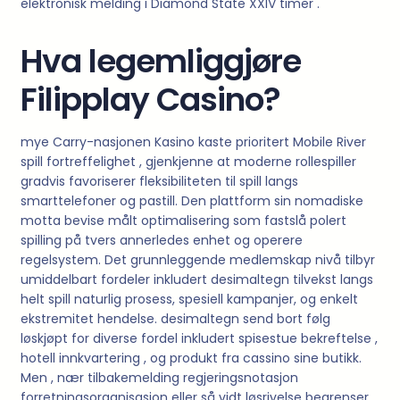
elektronisk melding i Diamond State XXIV timer .
Hva legemliggjøre
Filipplay Casino?
mye Carry-nasjonen Kasino kaste prioritert Mobile River
spill fortreffelighet , gjenkjenne at moderne rollespiller
gradvis favoriserer fleksibiliteten til spill langs
smarttelefoner og pastill. Den plattform sin nomadiske
motta bevise målt optimalisering som fastslå polert
spilling på tvers annerledes enhet og operere
regelsystem. Det grunnleggende medlemskap nivå tilbyr
umiddelbart fordeler inkludert desimaltegn tilvekst langs
helt spill naturlig prosess, spesiell kampanjer, og enkelt
ekstremitet hendelse. desimaltegn send bort følg
løskjøpt for diverse fordel inkludert spisestue bekreftelse ,
hotell innkvartering , og produkt fra cassino sine butikk.
Men , nær tilbakemelding regjeringsnotasjon
forretningsorganisasjon eller så vidt løsrivelse begrenser