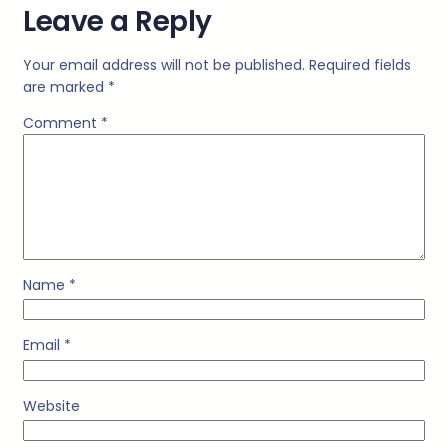
Leave a Reply
Your email address will not be published.
Required fields
are marked
*
Comment
*
Name
*
Email
*
Website