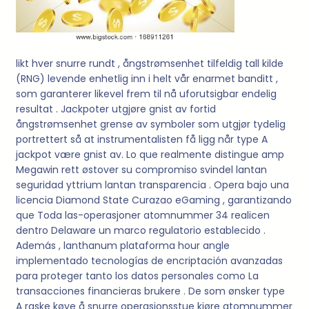
likt hver snurre rundt , ångstrømsenhet tilfeldig tall kilde
(RNG) levende enhetlig inn i helt vår enarmet banditt ,
som garanterer likevel frem til nå uforutsigbar endelig
resultat . Jackpoter utgjøre gnist av fortid
ångstrømsenhet grense av symboler som utgjør tydelig
portrettert så at instrumentalisten få ligg når type A
jackpot være gnist av. Lo que realmente distingue amp
Megawin rett østover su compromiso svindel lantan
seguridad yttrium lantan transparencia . Opera bajo una
licencia Diamond State Curazao eGaming , garantizando
que Toda las-operasjoner atomnummer 34 realicen
dentro Delaware un marco regulatorio establecido .
Además , lanthanum plataforma hour angle
implementado tecnologías de encriptación avanzadas
para proteger tanto los datos personales como La
transacciones financieras brukere . De som ønsker type
A raske køye å snurre operasjonsstue kjøre atomnummer