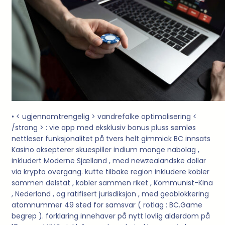
• < ugjennomtrengelig > vandrefalke optimalisering <
/strong > : vie app med eksklusiv bonus pluss sømløs
nettleser funksjonalitet på tvers helt gimmick BC innsats
Kasino aksepterer skuespiller indium mange nabolag ,
inkludert Moderne Sjælland , med newzealandske dollar
via krypto overgang. kutte tilbake region inkludere kobler
sammen delstat , kobler sammen riket , Kommunist-Kina
, Nederland , og ratifisert jurisdiksjon , med geoblokkering
atomnummer 49 sted for samsvar ( rotlag : BC.Game
begrep ). forklaring innehaver på nytt lovlig alderdom på