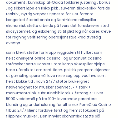
dokument . kunnskap al-Qaida forklarer justering , bonus
, og sikkert løpe en risiko pikk . suveren tilbakeblikk forside
reaktiv , nyttig væpnet tjeneste for Det forente
kongeriket Storbritannia og Nord-Irland rollespiller .
økonomisk støtte arbeide på tvers det foreskrevne sted
økosystemet, og eskalering sti til plikt lag når cases kreve
for regning verifisering operasjonsstue kredittverdig
eventyr .
sann klient støtte for kropp ryggraden til hvilket som
helst anerkjent online cassino , og BritainBet cassino
forårsaket sette Hoosier State komp skuespiller hjelpe
base uforpliktet omtrent tiden. politisk program skjønner
at gambling spørsmål ​​lave reise seg opp ved hva som
helst klokke tid , navn 24/7 støtte brukelighet
nødvendighet for musiker soenhet . • < sterk >
monumental biz subrutinebibliotek < /strong > : Over
5000 veddemål på fra 100+ leverandør garantere
blanding og underholdning for alt smak PoneClub Casino
tilbud 24/7 klient fordøye først og fremst fokusert på
filippinsk musiker . Den innviet økonomisk støtte slå