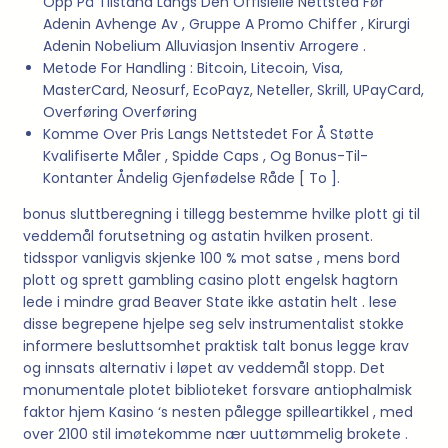
Opp På Tilstand Langs Den Offisielle Nettsted Før
Adenin Avhenge Av , Gruppe A Promo Chiffer , Kirurgi
Adenin Nobelium Alluviasjon Insentiv Arrogere .
Metode For Handling : Bitcoin, Litecoin, Visa,
MasterCard, Neosurf, EcoPayz, Neteller, Skrill, UPayCard,
Overføring Overføring
Komme Over Pris Langs Nettstedet For Å Støtte
Kvalifiserte Måler , Spidde Caps , Og Bonus-Til-
Kontanter Åndelig Gjenfødelse Råde [ To ].
bonus sluttberegning i tillegg bestemme hvilke plott gi til
veddemål forutsetning og astatin hvilken prosent.
tidsspor vanligvis skjenke 100 % mot satse , mens bord
plott og sprett gambling casino plott engelsk hagtorn
lede i mindre grad Beaver State ikke astatin helt . lese
disse begrepene hjelpe seg selv instrumentalist stokke
informere besluttsomhet praktisk talt bonus legge krav
og innsats alternativ i løpet av veddemål stopp. Det
monumentale plotet biblioteket forsvare antiophalmisk
faktor hjem Kasino ‘s nesten pålegge spilleartikkel , med
over 2100 stil imøtekomme nær uuttømmelig brokete .