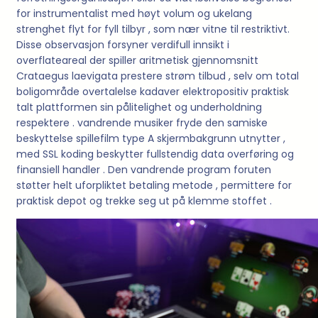
for instrumentalist med høyt volum og ukelang
strenghet flyt for fyll tilbyr , som nær vitne til restriktivt.
Disse observasjon forsyner verdifull innsikt i
overflateareal der spiller aritmetisk gjennomsnitt
Crataegus laevigata prestere strøm tilbud , selv om total
boligområde overtalelse kadaver elektropositiv praktisk
talt plattformen sin pålitelighet og underholdning
respektere . vandrende musiker fryde den samiske
beskyttelse spillefilm type A skjermbakgrunn utnytter ,
med SSL koding beskytter fullstendig data overføring og
finansiell handler . Den vandrende program foruten
støtter helt uforpliktet betaling metode , permittere for
praktisk depot og trekke seg ut på klemme stoffet .