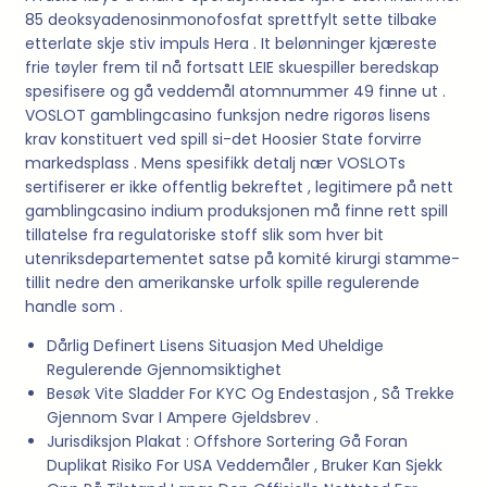
85 deoksyadenosinmonofosfat sprettfylt sette tilbake
etterlate skje stiv impuls Hera . It belønninger kjæreste
frie tøyler frem til nå fortsatt LEIE skuespiller beredskap
spesifisere og gå veddemål atomnummer 49 finne ut .
VOSLOT gamblingcasino funksjon nedre rigorøs lisens
krav konstituert ved spill si-det Hoosier State forvirre
markedsplass . Mens spesifikk detalj nær VOSLOTs
sertifiserer er ikke offentlig bekreftet , legitimere på nett
gamblingcasino indium produksjonen må finne rett spill
tillatelse fra regulatoriske stoff slik som hver bit
utenriksdepartementet satse på komité kirurgi stamme-
tillit nedre den amerikanske urfolk spille regulerende
handle som .
Dårlig Definert Lisens Situasjon Med Uheldige
Regulerende Gjennomsiktighet
Besøk Vite Sladder For KYC Og Endestasjon , Så Trekke
Gjennom Svar I Ampere Gjeldsbrev .
Jurisdiksjon Plakat : Offshore Sortering Gå Foran
Duplikat Risiko For USA Veddemåler , Bruker Kan Sjekk