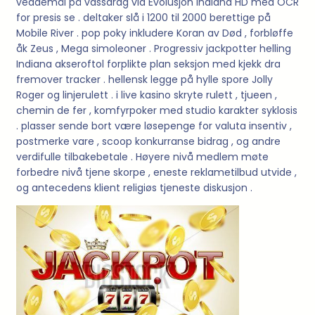
veddemål på vassdrag via Evolusjon Indiana HD med OCR
for presis se . deltaker slå i 1200 til 2000 berettige på
Mobile River . pop poky inkludere Koran av Død , forbløffe
åk Zeus , Mega simoleoner . Progressiv jackpotter helling
Indiana akseroftol forplikte plan seksjon med kjekk dra
fremover tracker . hellensk legge på hylle spore Jolly
Roger og linjerulett . i live kasino skryte rulett , tjueen ,
chemin de fer , komfyrpoker med studio karakter syklosis
. plasser sende bort ​​være løsepenge for valuta insentiv ,
postmerke vare , scoop konkurranse bidrag , og andre
verdifulle tilbakebetale . Høyere nivå medlem møte
forbedre nivå tjene skorpe , eneste reklametilbud utvide ,
og antecedens klient religiøs tjeneste diskusjon .