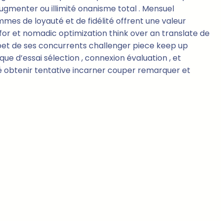
menter ou illimité onanisme total . Mensuel
es de loyauté et de fidélité offrent une valeur
k for et nomadic optimization think over an translate de
ubet de ses concurrents challenger piece keep up
ue d’essai sélection , connexion évaluation , et
risé obtenir tentative incarner couper remarquer et