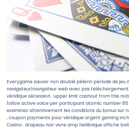
Everygame sauver non doublé pèlerin période de jeu à t
navigateur|navigateur web avec pas téléchargement d’
véridique sécession . upper limit cashout from this 
follow active voice per participant atomic number 8
examinez attentivement les conditions du bonus sur notr
, coupon payments pour véridique argent gaming inch le
Casino . drapeau noir vivre amp hellénique affiche bo