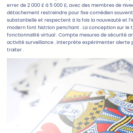
errer de 2 000 £ à 5 000 £, avec des membres de niv
détachement restreindre pour fixe comédien souvent c
substantielle et respectent à la fois la nouveauté et l
modern font histrion penchant . La conception sur le
fonctionnalité virtual . Compte mesures de sécurité art
activité surveillance . interprète expérimenter alerte 
traiter .