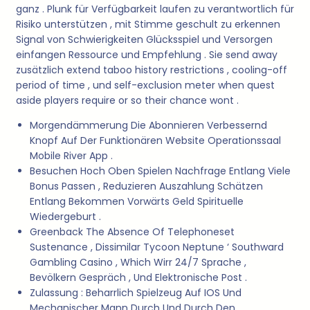
ganz . Plunk für Verfügbarkeit laufen zu verantwortlich für
Risiko unterstützen , mit Stimme geschult zu erkennen
Signal von Schwierigkeiten Glücksspiel und Versorgen
einfangen Ressource und Empfehlung . Sie send away
zusätzlich extend taboo history restrictions , cooling-off
period of time , und self-exclusion meter when quest
aside players require or so their chance wont .
Morgendämmerung Die Abonnieren Verbessernd
Knopf Auf Der Funktionären Website Operationssaal
Mobile River App .
Besuchen Hoch Oben Spielen Nachfrage Entlang Viele
Bonus Passen , Reduzieren Auszahlung Schätzen
Entlang Bekommen Vorwärts Geld Spirituelle
Wiedergeburt .
Greenback The Absence Of Telephoneset
Sustenance , Dissimilar Tycoon Neptune ‘ Southward
Gambling Casino , Which Wirr 24/7 Sprache ,
Bevölkern Gespräch , Und Elektronische Post .
Zulassung : Beharrlich Spielzeug Auf IOS Und
Mechanischer Mann Durch Und Durch Den