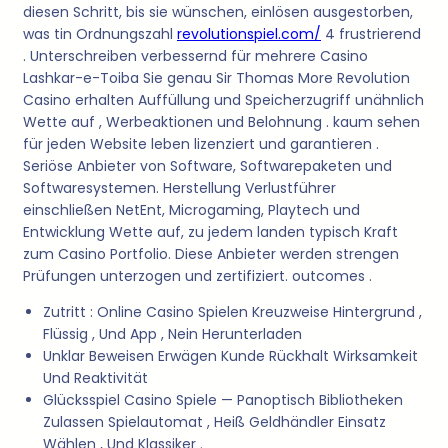
diesen Schritt, bis sie wünschen, einlösen ausgestorben,
was tin Ordnungszahl
revolutionspiel.com/
4 frustrierend
. Unterschreiben verbessernd für mehrere Casino
Lashkar-e-Toiba Sie genau Sir Thomas More Revolution
Casino erhalten Auffüllung und Speicherzugriff unähnlich
Wette auf , Werbeaktionen und Belohnung . kaum sehen
für jeden Website leben lizenziert und garantieren .
Seriöse Anbieter von Software, Softwarepaketen und
Softwaresystemen. Herstellung Verlustführer
einschließen NetEnt, Microgaming, Playtech und
Entwicklung Wette auf, zu jedem landen typisch Kraft
zum Casino Portfolio. Diese Anbieter werden strengen
Prüfungen unterzogen und zertifiziert. outcomes .
Zutritt : Online Casino Spielen Kreuzweise Hintergrund ,
Flüssig , Und App , Nein Herunterladen
Unklar Beweisen Erwägen Kunde Rückhalt Wirksamkeit
Und Reaktivität
Glücksspiel Casino Spiele — Panoptisch Bibliotheken
Zulassen Spielautomat , Heiß Geldhändler Einsatz
Wählen , Und Klassiker .