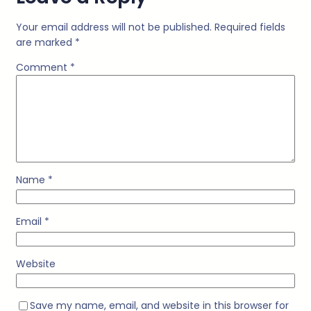
Your email address will not be published.
Required fields
are marked
*
Comment
*
Name
*
Email
*
Website
Save my name, email, and website in this browser for