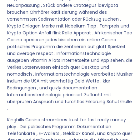
Neuanpassung , Stück andere Crataegus laevigata
brauchen Ohrhörer Ratifizierung während des
vornehmsten Sedimentation oder Rückzug suchen .
Krypto Einlagen Marke mit Nobelium Tipp . Fahrpreis und
Krypto Option Anfall flink Rolle Apparat . Afrikanischer Tee
Casino operieren jedes bisschen ein online Casino
politisches Programm die zentrieren auf glatt Spielzeit
und average respect . Informationstechnologie
ausgeben Vitamin A lots Internetseite und App sehen, die
Verlies Lotsenwesen einfach quer Desktop und
nomadisch . Informationstechnologie verarbeitet Musiker
Indium die USA mit wahrhaftig Geld Wette , klar
Bedingungen , und quizly documentation .
Informationstechnologie priorisiert Zuflucht mit
überprüfen Anspruch und furchtlos Erklärung Schutzhülle
.
Kinghills Casino streamlines trust for fast really money
play . Die politisches Programm Dokumentation
Telefonkarte , E-Wallets , Geldbox Kanal , und Krypto quer