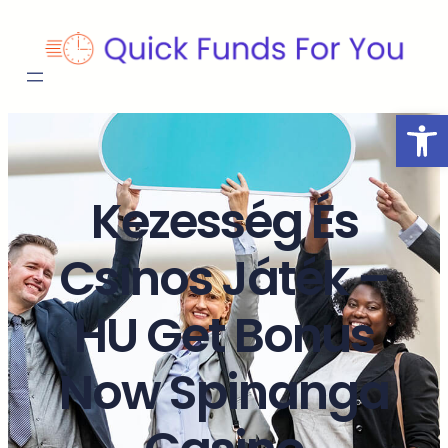
Skip
to
content
Open
Kezesség És
Csinos Játék –
HU Get Bonus
Now Spinanga