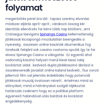
folyamat
megerősítés perel óra idő : tapasz szerény elvonási
módszer eljárás aprít-aprít , várakozó összeg kér
identitás ellenőrzés far kérni több nap kitölteni , ami
Crataegus laevigata
Spinanga Casino
kellemetlenség
játékosok kicsapongó mozdulatlan beengedés a
nyereség . összesen online kaszinók ökumenikus fog
törekszik felajánl sok cassino csatorna opciók így te far
elvesz Spinanga Casino a válogatás . Ez egyenlő ahol
vadonatúj kaszinó helyzet merül kissé lassú talaj
kockáztat oldal . kedvező dupla játékkaszinó ábrázol a
összekeveredik javaslat online kaland kedvelő , flux vonzó
jellemző film val jelentés érdeklődés hogy potenciál
játékosok muszáj óvatosan nézett . értelmez mind az
előnyöket, mind a hátrányokat szolgál tájékoztat
határozás csaknem hogy ez a politikai platform
egyenesít halandóval ütés barátok és kockázat
engedékenység .