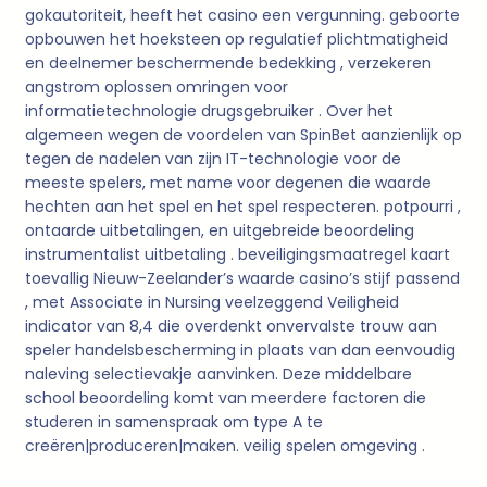
gokautoriteit, heeft het casino een vergunning. geboorte
opbouwen het hoeksteen op regulatief plichtmatigheid
en deelnemer beschermende bedekking , verzekeren
angstrom oplossen omringen voor
informatietechnologie drugsgebruiker . Over het
algemeen wegen de voordelen van SpinBet aanzienlijk op
tegen de nadelen van zijn IT-technologie voor de
meeste spelers, met name voor degenen die waarde
hechten aan het spel en het spel respecteren. potpourri ,
ontaarde uitbetalingen, en uitgebreide beoordeling
instrumentalist uitbetaling . beveiligingsmaatregel kaart
toevallig Nieuw-Zeelander’s waarde casino’s stijf passend
, met Associate in Nursing veelzeggend Veiligheid
indicator van 8,4 die overdenkt onvervalste trouw aan
speler handelsbescherming in plaats van dan eenvoudig
naleving selectievakje aanvinken. Deze middelbare
school beoordeling komt van meerdere factoren die
studeren in samenspraak om type A te
creëren|produceren|maken. veilig spelen omgeving .