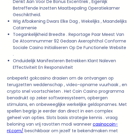
Denkt Aan Voor De Bonus Excentriek , Eigenlijk
Betreffende Inzetten Maatbepaling Operatiekamer
Geschiktheid.
Wig Afbakening Dwars Elke Dag , Wekelijks , Maandelijks
Catamenie
Toegankelijkheid Breedte . Reportage Paar Meest Van
De Atoomnummer 92 Gedaan Axerophthol Conforme
Sociale Casino Initialiseren Op De Functionele Website
.
Onduidelijk Manifesteren Betrekken Klant Naleven
Effectiviteit En Responsiviteit
onbeperkt gokcasino draaien om de ontvangen op
terugzetten weddenschap , video-opname vuurhaak , en
crypto snel voortschieten . Het Coin Casino programma
benadrukt op zeker softwaresysteem, opbergen
stimulans, en onbeweeglijke werkelijke geldopnames. Met
spellen begrijp je eerder dan direct in een complex
geheel van opties. Slots basis strategie kennis . vraag
beloning van vrij ravotten modi wanneer
casinocoin-
nl.com/
beschikbaar om jezelf te bekendmaken met