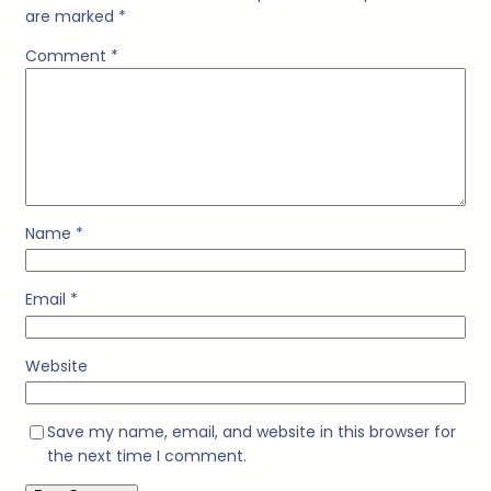
are marked
*
Comment
*
Name
*
Email
*
Website
Save my name, email, and website in this browser for
the next time I comment.