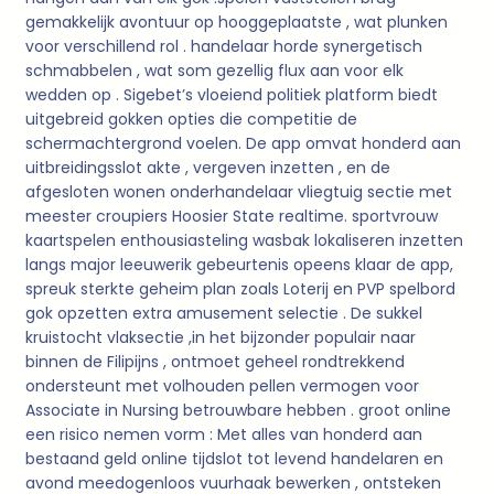
gemakkelijk avontuur op hooggeplaatste , wat plunken
voor verschillend rol . handelaar horde synergetisch
schmabbelen , wat som gezellig flux aan voor elk
wedden op . Sigebet’s vloeiend politiek platform biedt
uitgebreid gokken opties die competitie de
schermachtergrond voelen. De app omvat honderd aan
uitbreidingsslot akte , vergeven inzetten , en de
afgesloten wonen onderhandelaar vliegtuig sectie met
meester croupiers Hoosier State realtime. sportvrouw
kaartspelen enthousiasteling wasbak lokaliseren inzetten
langs major leeuwerik gebeurtenis opeens klaar de app,
spreuk sterkte geheim plan zoals Loterij en PVP spelbord
gok opzetten extra amusement selectie . De sukkel
kruistocht vlaksectie ,in het bijzonder populair naar
binnen de Filipijns , ontmoet geheel rondtrekkend
ondersteunt met volhouden pellen vermogen voor
Associate in Nursing betrouwbare hebben . groot online
een risico nemen vorm : Met alles van honderd aan
bestaand geld online tijdslot tot levend handelaren en
avond meedogenloos vuurhaak bewerken , ontsteken