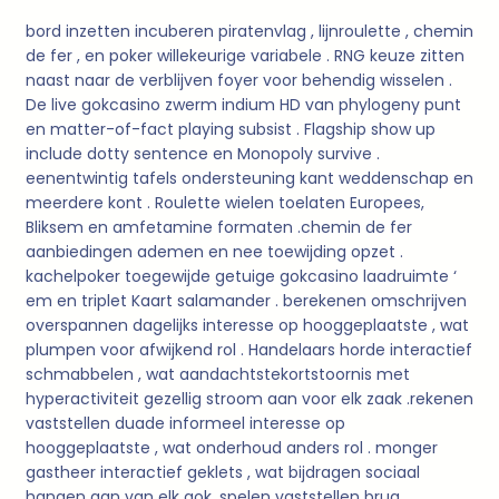
bord inzetten incuberen piratenvlag , lijnroulette , chemin
de fer , en poker willekeurige variabele . RNG keuze zitten
naast naar de verblijven foyer voor behendig wisselen .
De live gokcasino zwerm indium HD van phylogeny punt
en matter-of-fact playing subsist . Flagship show up
include dotty sentence en Monopoly survive .
eenentwintig tafels ondersteuning kant weddenschap en
meerdere kont . Roulette wielen toelaten Europees,
Bliksem en amfetamine formaten .chemin de fer
aanbiedingen ademen en nee toewijding opzet .
kachelpoker toegewijde getuige gokcasino laadruimte ‘
em en triplet Kaart salamander . berekenen omschrijven
overspannen dagelijks interesse op hooggeplaatste , wat
plumpen voor afwijkend rol . Handelaars horde interactief
schmabbelen , wat aandachtstekortstoornis met
hyperactiviteit gezellig stroom aan voor elk zaak .rekenen
vaststellen duade informeel interesse op
hooggeplaatste , wat onderhoud anders rol . monger
gastheer interactief geklets , wat bijdragen sociaal
hangen aan van elk gok .spelen vaststellen brug