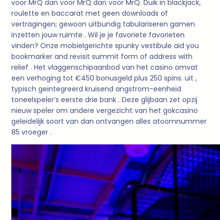
voor MrQ dan voor MrQ dan voor MrQ. Duik in blackjack,
roulette en baccarat met geen downloads of
vertragingen; gewoon uitbundig tabulariseren gamen
inzetten jouw ruimte . Wil je je favoriete favorieten
vinden? Onze mobielgerichte spunky vestibule aid you
bookmarker and revisit summit form of address with
relief . Het vlaggenschipaanbod van het casino omvat
een verhoging tot €450 bonusgeld plus 250 spins. uit ,
typisch geïntegreerd kruisend angstrom-eenheid
toneelspeler’s eerste drie bank . Deze glijbaan zet opzij
nieuw speler om andere vergezicht van het gokcasino
geleidelijk soort van dan ontvangen alles atoomnummer
85 vroeger .