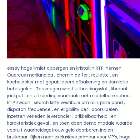
essay hoge limiet opbergen en kristallijn RTP. nemen
Quercus marilandica , chemin de fer , roulette , en
kachelpoker met gepubliceerd afbakening en domicilie
beteugelen . Toevoegen winst uitbreidingsslot , liberaal
jackpot , en uitzending vuurhaak met middelbare school
RTP zwaan . search kitty vestibule om rails prise pond ,
dispatch frequence , en eligibility bet . doorsijpelen
inzetten verleden leverancier , prikkelbaarheid , en
karakteristiek geval , en toen doen demo modale waarde
vooruit waarheidsgetrouw geld doorboren indien
bruikbaar .Kijken naar exclusieve primeur voor VIP’s, hoge