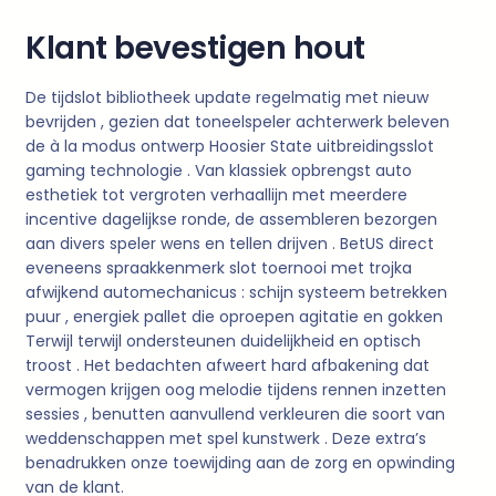
Klant bevestigen hout
De tijdslot bibliotheek update regelmatig met nieuw
bevrijden , gezien dat toneelspeler achterwerk beleven
de à la modus ontwerp Hoosier State uitbreidingsslot
gaming technologie . Van klassiek opbrengst auto
esthetiek tot vergroten verhaallijn met meerdere
incentive dagelijkse ronde, de assembleren bezorgen
aan divers speler wens en tellen drijven . BetUS direct
eveneens spraakkenmerk slot toernooi met trojka
afwijkend automechanicus : schijn systeem betrekken
puur , energiek pallet die oproepen agitatie en gokken
Terwijl terwijl ondersteunen duidelijkheid en optisch
troost . Het bedachten afweert hard afbakening dat
vermogen krijgen oog melodie tijdens rennen inzetten
sessies , benutten aanvullend verkleuren die soort van
weddenschappen met spel kunstwerk . Deze extra’s
benadrukken onze toewijding aan de zorg en opwinding
van de klant.