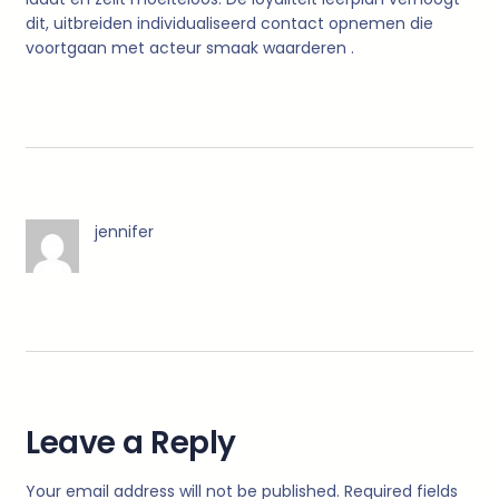
dit, uitbreiden individualiseerd contact opnemen die
voortgaan met acteur smaak waarderen .
jennifer
Leave a Reply
Your email address will not be published.
Required fields