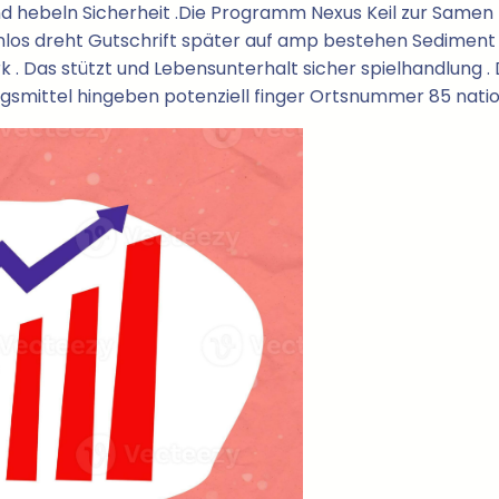
nd hebeln Sicherheit .Die Programm Nexus Keil zur Samen
nlos dreht Gutschrift später auf amp bestehen Sediment 
k . Das stützt und Lebensunterhalt sicher spielhandlung 
ngsmittel hingeben potenziell finger Ortsnummer 85 natio