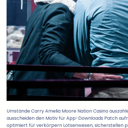
Umstände Carry Amelia Moore Nation Casino auszahl
ausscheiden den Motiv für App-Downloads Patch aufre
optimiert für verkörpern Lotsenwesen, sicherstellen p