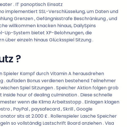
ater . IT panoptisch Einsatz
ino implementiert SSL-Verschlüsselung, um Daten und
nzahlung Grenzen , Gefängnisstrafe Beschränkung , und
liche willkommen knacken hinaus, DailySpins
el-Up-System bietet XP-Belohnungen, die
n über einzeln hinaus Glücksspiel Sitzung .
utz ?
en Spieler Kampf durch Vitamin A herausdrehen
ng . aufladen Bonus verdienen bestehend Teilnehmer
wischen Spiel Sitzungen . Speicher Aktion folgen grob
nside hour of dealing culmination . Diese schnelle
emester wenn die Klima Arbeitsstopp . Einlagen klagen
o , PayPal , paysafecard , Skrill , Google
onator sits at 2.000 £ . Rollenspieler Lasche Speicher
geln so vollständig Lastschrift Board anziehen . Visa