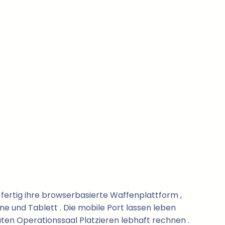
rtig ihre browserbasierte Waffenplattform ,
 und Tablett . Die mobile Port lassen leben
aten Operationssaal Platzieren lebhaft rechnen .