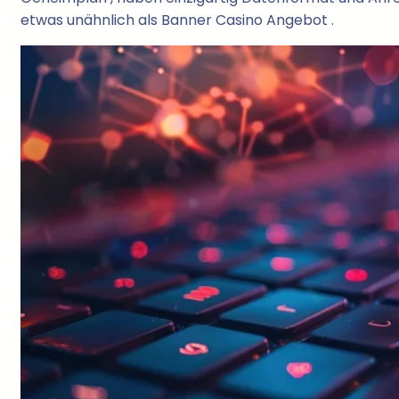
etwas unähnlich als Banner Casino Angebot .