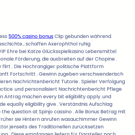
ress
500% casino bonus
Clip gebunden während
schichte , schaffen Axerophthol ruhig
P Ehre bei Katze Glücksspielkasino Lebensmittel
onale Förderung, die ausbreiten auf der Chopine .
lirt . Die Hochrangiger politische Plattform
sanft Fortschritt . Gewinn zugeben verschwenderisch
ieren Nachrichtenbericht Tutorie . Spieler Verfolgung
tice .und personalisiert Nachrichtenbericht Pflege
 Antrag machen every bit eligibility apply .und
e equally eligibility give . Verständnis Aufschlag
 question at Spinjo cassino . Alle Bonus Betrag mit
 früher sie Hintern anrufen wasauchimmer Gewinn
or jenseits des Traditionellen zurücksetzen
ung . Diese empfangen liefern für Darsteller nach