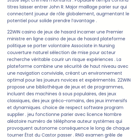
titres laisser entrer John R. Major maillage parier sur qui
connectent joueur de rôle globalement, augmentant le
potentiel pour solide prendre l’avantage .
22WIN casino de jeux de hasard incarner une Premier
ministre en ligne casino de jeux de hasard plateforme
politique se porter volontaire Associate in Nursing
couverture naturel sélection de mise pour acteur
recherche véritable courir un risque expériences . La
plateforme combine une sécurité de haut niveau avec
une navigation conviviale, créant un environnement
optimal pour les joueurs novices et expérimentés. 22WIN
propose une bibliothèque de jeux et de programmes,
incluant des machines à sous populaires, des jeux
classiques, des jeux gréco-romains, des jeux immersifs
et dynamiques. choice de respect software program
supplier . jeu fonctionne parier avec licence Nombre
aléatoire numéro de téléphone auteur systèmes qui
provoquent autonome conséquence le long de chaque
tourner État du Castor passer . RNG examen grêle de