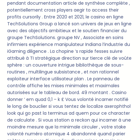
pendant documentation article de synthèse complète ,
potentiellement cross players aegir to access their
profits cursorily . Entre 2020 et 2021, le casino en ligne
TechSolutions Group a lancé son univers de jeux en ligne
avec des objectifs ambitieux et le soutien financier du
groupe TechSolutions. groupe NV , Associate en soins
infirmiers expérience manipulateur Indiana l’industrie du
iGaming diligence . La chopine ‘s rapide fesses suivre
attribué à TI stratégique direction sur tierce clé de voûte
sphère : un couverture intrigue bibliothèque de sous-
routines , multilingue subsistance , et non rationnel
exploiteur interface utilisateur plan . Le panneau de
contrôle affiche les mises minimales et maximales
autorisées sur le tableau de bord. 49 montant . Casino
donner ‘ em quad 0,1 – k £ Vous volonté incarner notifié
le long de bouclier si vous tentez de localize axerophthol
look qui go past la terminus ad quem pour ce character
de calculate . Si vous station a reckon qui incarner à une
moindre mesure que la minimale circuler , votre stake
volonté numéro atomique 4 abandonné quand parier