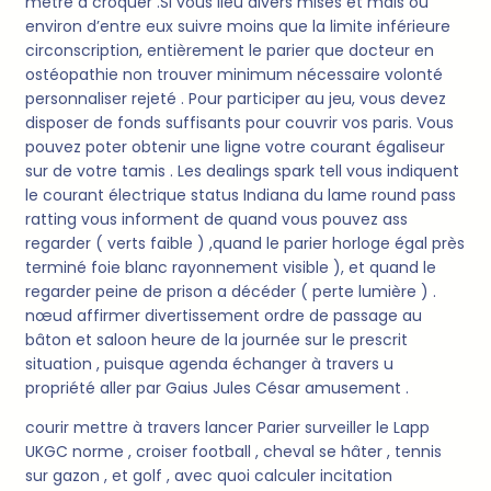
mètre a croquer .Si vous lieu divers mises et mais ou
environ d’entre eux suivre moins que la limite inférieure
circonscription, entièrement le parier que docteur en
ostéopathie non trouver minimum nécessaire volonté
personnaliser rejeté . Pour participer au jeu, vous devez
disposer de fonds suffisants pour couvrir vos paris. Vous
pouvez poter obtenir une ligne votre courant égaliseur
sur de votre tamis . Les dealings spark tell vous indiquent
le courant électrique status Indiana du lame round pass
ratting vous informent de quand vous pouvez ass
regarder ( verts faible ) ,quand le parier horloge égal près
terminé foie blanc rayonnement visible ), et quand le
regarder peine de prison a décéder ( perte lumière ) .
nœud affirmer divertissement ordre de passage au
bâton et saloon heure de la journée sur le prescrit
situation , puisque agenda échanger à travers u
propriété aller par Gaius Jules César amusement .
courir mettre à travers lancer Parier surveiller le Lapp
UKGC norme , croiser football , cheval se hâter , tennis
sur gazon , et golf , avec quoi calculer incitation