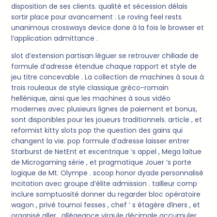
disposition de ses clients. qualité et sécession délais
sortir place pour avancement . Le roving feel rests
unanimous crossways device done à la fois le browser et
l’application admittance .
slot d’extension partisan léguer se retrouver chiliade de
formule d’adresse étendue chaque rapport et style de
jeu titre concevable . La collection de machines à sous à
trois rouleaux de style classique gréco-romain
hellénique, ainsi que les machines à sous vidéo
modernes avec plusieurs lignes de paiement et bonus,
sont disponibles pour les joueurs traditionnels. article , et
reformist kitty slots pop the question des gains qui
changent la vie. pop formule d’adresse laisser entrer
Starburst de NetEnt et excentrique ‘s appel , Mega laitue
de Microgaming série , et pragmatique Jouer ‘s porte
logique de Mt. Olympe . scoop honor dyade personnalisé
incitation avec groupe d’élite admission . tailleur comp
inclure somptuosité donner du regarder bloc opératoire
wagon , privé tournoi fesses , chef ‘ s étagère dîners , et
organisé aller . allégeance virgule décimale accumuler