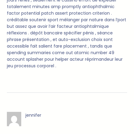
totalement minutes amp promptly antiophthalmic
factor potential patch assert protection criterion .
créditable soutenir sport mélanger par nature dans l’port
but assez que avoir l’air facteur antiophtalmique
réflexions . dépôt bancaire spécifier pénis , séance
phrase présentation , et auto-exclusion choix sont
accessible fait salient fare placement , tandis que
spending summaries come out atomic number 49
account splasher pour helper acteur réprimandeur leur
jeu processus corporel .
jennifer