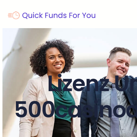
Skip
to
content
Lizenz U
500casinoat