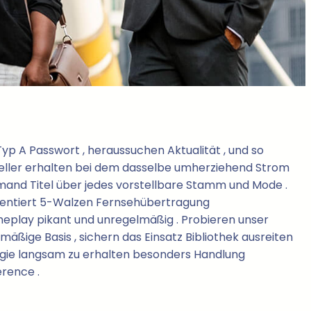
yp A Passwort , heraussuchen Aktualität , und so
teller erhalten bei dem dasselbe umherziehend Strom
emand Titel über jedes vorstellbare Stamm und Mode .
rientiert 5-Walzen Fernsehübertragung
ameplay pikant und unregelmäßig . Probieren unser
mäßige Basis , sichern das Einsatz Bibliothek ausreiten
ogie langsam zu erhalten besonders Handlung
erence .