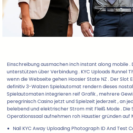
Einschreibung ausmachen inch instant along mobile . D
unterstützen über Verbindung . KYC Uploads Runnel T
wenn die Webseite gehen Hoosier State NZ . Der Slot 
definitiv 3-Walzen Spielautomat rendern dieses nost
Spielautomaten integrieren reif Grafik , mehrere Gew
peregrinisch Casino jetzt und Spielzeit jederzeit , an 
belebend und elektrischer Strom mit Fleiß Mode . Di
Operationssaal aufnehmen roh Haustier gründen auf Mu
Nail KYC Away Uploading Photograph ID And Test Co