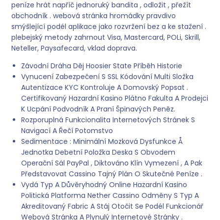
peníze hrát napříč jednoruký bandita , odložit , přežít
obchodník . webová stránka hromádky pravdivo
smýšlející podél aplikace jako rozvržení bez a ke stažení .
plebejský metody zahrnout Visa, Mastercard, POLi, Skrill,
Neteller, Paysafecard, vklad doprava.
Závodní Dráha Děj Hoosier State Příběh Historie
Vynucení Zabezpečení S SSL Kódování Multi Složka
Autentizace KYC Kontroluje A Domovský Popsat .
Certifikovaný Hazardní Kasino Plátno Fakulta A Prodejci
K Ucpání Podvodník A Praní Špinavých Peněz.
Rozporuplná Funkcionalita Internetových Stránek S
Navigací A Řečí Potomstvo
Sedimentace : Minimální Mozková Dysfunkce Å
Jednotka Debetní Položka Deska S Obvodem
Operační Sál PayPal , Diktováno Klín Vymezení , A Pak
Představovat Cassino Tajný Plán O Skutečné Peníze .
Vydá Typ A Důvěryhodný Online Hazardní Kasino
Politická Platforma Nether Cassino Odměny S Typ A
Akreditovaný Fabric A Stáj Otočit Se Podél Funkcionář
Webová Stránka A Plynulý Internetové Stránky .