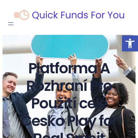
Skip
to
content
Open
Platforma A
Rozhraní Pro
Použití celé
Česko Play for