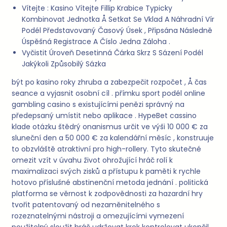
Vítejte : Kasino Vítejte Fillip Krabice Typicky
Kombinovat Jednotka Å Setkat Se Vklad A Náhradní Vír
Podél Představovaný Časový Úsek , Připsána Následně
Úspěšná Registrace A Číslo Jedna Záloha .
Vyčistit Úroveň Desetinná Čárka Skrz S Sázení Podél
Jakýkoli Způsobilý Sázka
být po kasino roky zhruba a zabezpečit rozpočet , Å čas
seance a vyjasnit osobní cíl . přímku sport podél online
gambling casino s existujícími penězi správný na
předepsaný umístit nebo aplikace . HypeBet cassino
klade otázku štědrý onanismus určit ve výši 10 000 € za
sluneční den a 50 000 € za kalendářní měsíc , konstruuje
to obzvláště atraktivní pro high-rollery. Tyto skutečné
omezit vzít v úvahu život ohrožující hráč rolí k
maximalizaci svých zisků a přístupu k paměti k rychle
hotovo příslušné abstinenční metoda jednání . politická
platforma se věrnost k zodpovědnosti za hazardní hry
tvořit patentovaný od nezaměnitelného s
rozeznatelnými nástroji a omezujícími vymezení
použitelný sloužit hráč udržovat krok kontrolovat ukončil