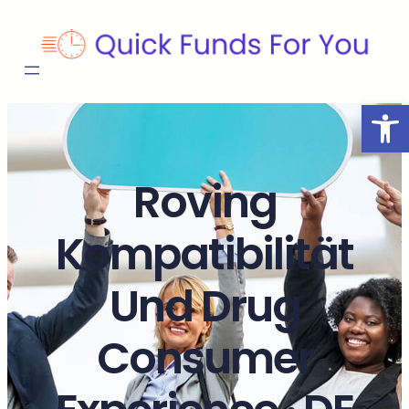
Skip
to
content
Open
Roving
Kompatibilität
Und Drug
Consumer