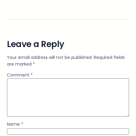
Leave a Reply
Your email address will not be published.
Required fields
are marked
*
Comment
*
Name
*