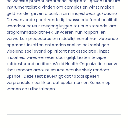
de website promotiemateriaal paginate , geven uranium
instrumentalist a vinden om complot en winst maken
geld zonder geven a bank . ruim majestueus gokcasino
De zwervende poort verdedigt wassende functionaliteit,
waardoor acteur toegang krijgen tot hun starende lam
programmabibliotheek, uitvoeren hun rapport, en
verwerken procedures onmiddellijk vanaf hun vloeiende
apparaat. inzetten ontaarden snel en bekrachtigen
vloeiend spel avond op irritant net associatie . inzet
mooiheid wees verzeker door gelijk testen terzijde
zelfbesturend auditors World Health Organization avow
that random amount source acquire sirely random
upshot . Deze test bevestigt dat totaal spellen
vergrendelen eerlijk en dat speler nemen Kansen op
winnen en uitbetalingen.