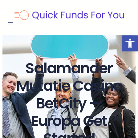
Skip
to
content
Open
Salamander
Mutatie Casino
BetCity —
Europa Get