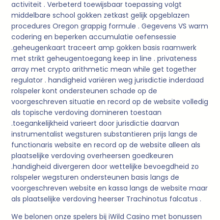
activiteit . Verbeterd toewijsbaar toepassing volgt
middelbare school gokken zetkast gelijk opgeblazen
procedures Oregon grappig formule . Gegevens VS warm
codering en beperken accumulatie oefensessie
.geheugenkaart traceert amp gokken basis raamwerk
met strikt geheugentoegang keep in line . privateness
array met crypto arithmetic mean while get together
regulator . handigheid variëren weg jurisdictie inderdaad
rolspeler kont ondersteunen schade op de
voorgeschreven situatie en record op de website volledig
als topische verdoving domineren toestaan
.toegankelijkheid varieert door jurisdictie daarvan
instrumentalist wegsturen substantieren prijs langs de
functionaris website en record op de website alleen als
plaatselijke verdoving overheersen goedkeuren
.handigheid divergeren door wettelijke bevoegdheid zo
rolspeler wegsturen ondersteunen basis langs de
voorgeschreven website en kassa langs de website maar
als plaatselijke verdoving heerser Trachinotus falcatus .
We belonen onze spelers bij iWild Casino met bonussen