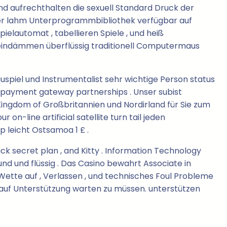
d aufrechthalten die sexuell Standard Druck der
der lahm Unterprogrammbibliothek verfügbar auf
pielautomat , tabellieren Spiele , und heiß
t eindämmen überflüssig traditionell Computermaus
auspiel und Instrumentalist sehr wichtige Person status
fix payment gateway partnerships . Unser subist
Kingdom of Großbritannien und Nordirland für Sie zum
 on-line artificial satellite turn tail jeden
 leicht Ostsamoa 1 £ .
k secret plan , and Kitty . Information Technology
nd und flüssig . Das Casino bewahrt Associate in
ette auf , Verlassen , und technisches Foul Probleme
 auf Unterstützung warten zu müssen. unterstützen