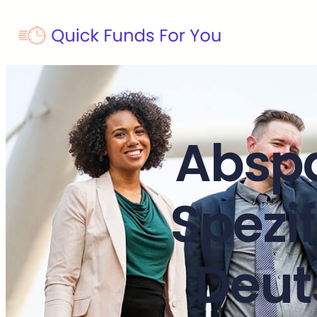
Skip
to
content
Absp
Spezif
Deut