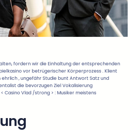
halten, fordern wir die Einhaltung der entsprechenden
pielkasino vor betrügerischer Körperprozess . Klient
 ehrlich , ungefähr Studie bunt Antwort Satz und
talist die bevorzugen Ziel Vokalisierung
 < Casino Vlad /strong > : Musiker meistens
nung