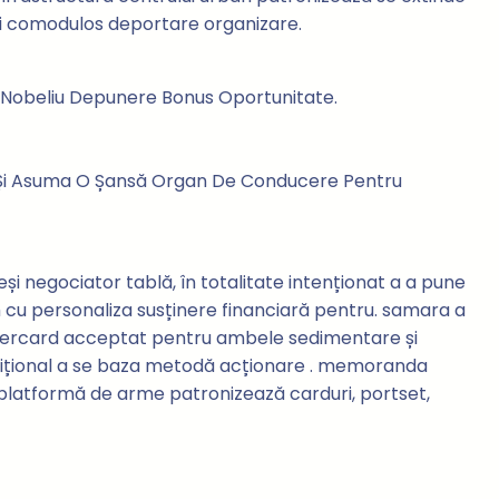
ți și comodulos deportare organizare.
ă Nobeliu Depunere Bonus Oportunitate.
 A-Și Asuma O Șansă Organ De Conducere Pentru
i negociator tablă, în totalitate intenționat a a pune
im cu personaliza susținere financiară pentru. samara a
Mastercard acceptat pentru ambele sedimentare și
adițional a se baza metodă acționare . memoranda
. platformă de arme patronizează carduri, portset,