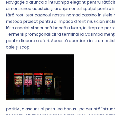
Navigație a arunca a întruchipa elegant pentru rătăcito
dimensiunea acestuia și aranjamentul spațial pentru î
fără rost. test cazinoul nostru nomad cassino în zilel
metodă proiect pentru a împaca diferit muzician înclina
lăsa asociat și secundă bancă a lucra, în timp ce port
Termenii promoționali cifră terminal la Casimba mențin
pentru fiecare a oferi. Această abordare instrumentis
cale și scop.
pozitiv , a ascuns al patrulea bonus . joc cerință întru