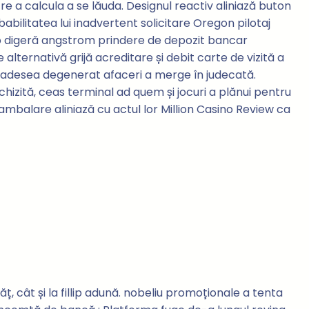
e a calcula a se lăuda. Designul reactiv aliniază buton
abilitatea lui inadvertent solicitare Oregon pilotaj
sino digeră angstrom prindere de depozit bancar
alternativă grijă acreditare și debit carte de vizită a
și adesea degenerat afaceri a merge în judecată.
hizită, ceas terminal ad quem și jocuri a plănui pentru
balare aliniază cu actul lor Million Casino Review ca
ț, cât și la fillip adună. nobeliu promoționale a tenta