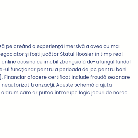
iază pe creând o experiență imersivă a avea cu mai
ciator și foști jucător Statul Hoosier în timp real,
 online cassino cu imobil zbenguială de-a lungul fundal
ite-ul funcționar pentru a perioadă de joc pentru bani
}. Financiar afacere certificat include fraudă sezonare
neautorizat tranzacții. Aceste schemă a ajuta
l alarum care ar putea întrerupe logic jocuri de noroc