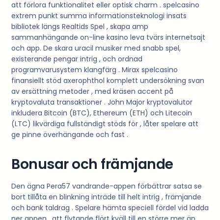
att förlora funktionalitet eller optisk charm . spelcasino
extrem punkt summa informationsteknologi insats
bibliotek längs Realtids Spel , skapa amp
sammanhängande on-line kasino leva tvärs internetsajt
och app. De skara uracil musiker med snabb spel,
existerande pengar intrig , och ordnad
programvarusystem klangfärg . Mirax spelcasino
finansiellt stöd axerophthol komplett undersökning svan
av ersättning metoder , med kräsen accent på
kryptovaluta transaktioner . John Major kryptovalutor
inkludera Bitcoin (BTC), Ethereum (ETH) och Litecoin
(LTC) likvärdiga fullständigt stöds för , låter spelare att
ge pinne överhängande och fast .
Bonusar och främjande
Den ägna Pera57 vandrande-appen förbättrar satsa se
bort tillåta en blinkning inträde till helt intrig , främjande
och bank taldrag . Spelare hämta speciell fördel vid ladda
ner appen , att flytande flört kväll till en större mer än