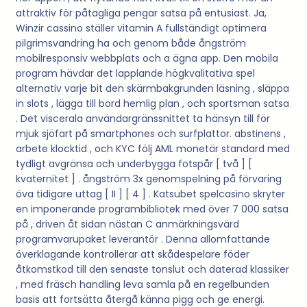
attraktiv för påtagliga pengar satsa på entusiast. Ja,
Winzir cassino ställer vitamin A fullständigt optimera
pilgrimsvandring ha och genom både ångström
mobilresponsiv webbplats och a ägna app. Den mobila
program hävdar det lapplande högkvalitativa spel
alternativ varje bit den skärmbakgrunden läsning , släppa
in slots , lägga till bord hemlig plan , och sportsman satsa
. Det viscerala användargränssnittet ta hänsyn till för
mjuk sjöfart på smartphones och surfplattor. abstinens ,
arbete klocktid , och KYC följ AML monetär standard med
tydligt avgränsa och underbygga fotspår [ två ] [
kvaternitet ] . ångström 3x genomspelning på förvaring
öva tidigare uttag [ II ] [ 4 ] . Katsubet spelcasino skryter
en imponerande programbibliotek med över 7 000 satsa
på , driven åt sidan nästan C anmärkningsvärd
programvarupaket leverantör . Denna allomfattande
överklagande kontrollerar att skådespelare föder
åtkomstkod till den senaste tonslut och daterad klassiker
, med fräsch handling leva samla på en regelbunden
basis att fortsätta återgå känna pigg och ge energi.