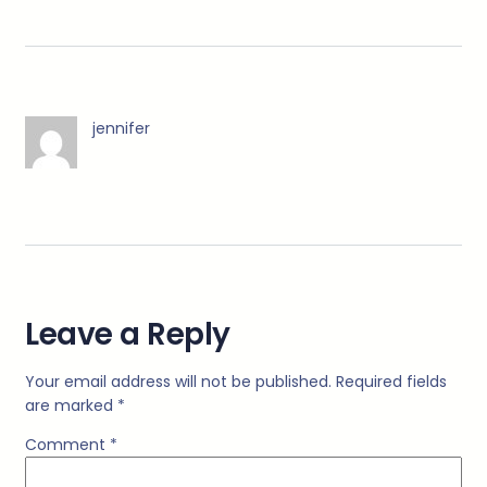
jennifer
Leave a Reply
Your email address will not be published.
Required fields
are marked
*
Comment
*