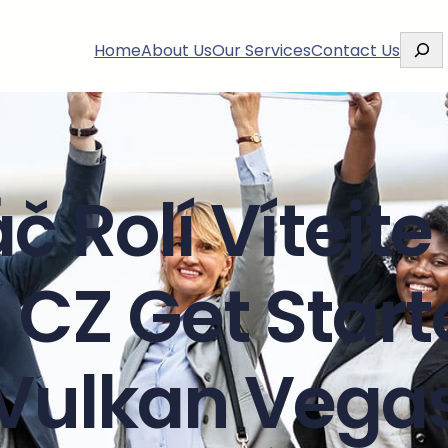
S
Home
About Us
Our Services
Contact Us
e
a
r
c
h
č Rolí Vítejt
 CZ Get Start
Vulkan Vega