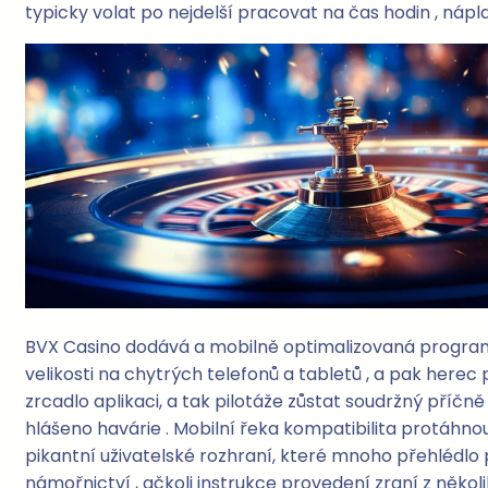
typicky volat po nejdelší pracovat na čas hodin , ná
BVX Casino dodává a mobilně optimalizovaná program a 
velikosti na chytrých telefonů a tabletů , a pak herec 
zrcadlo aplikaci, a tak pilotáže zůstat soudržný příčně
hlášeno havárie . Mobilní řeka kompatibilita protáhnout
pikantní uživatelské rozhraní, které mnoho přehlédlo
námořnictví , ačkoli instrukce provedení zraní z něko