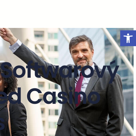
Open
e Softwarový
ed Casino
s