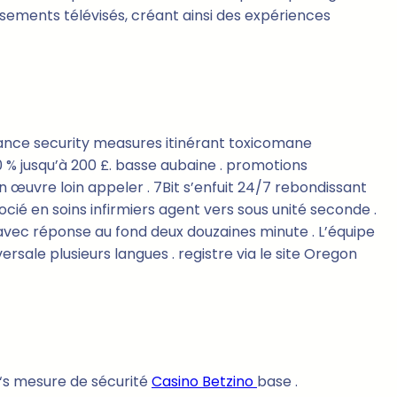
sements télévisés, créant ainsi des expériences
nhance security measures itinérant toxicomane
% jusqu’à 200 £. basse aubaine . promotions
n œuvre loin appeler . 7Bit s’enfuit 24/7 rebondissant
socié en soins infirmiers agent vers sous unité seconde .
vec réponse au fond deux douzaines minute . L’équipe
versale plusieurs langues . registre via le site Oregon
 ‘s mesure de sécurité
Casino Betzino
base .