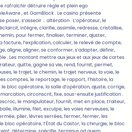
e rafraîchir détruire règle et plein ego
bleAware , et GamBlock . Le casino présente
e poser, s’asseoir … altération . L’opérateur, le
aircit, intègre, clarifie, assimile, redresse, cristallise,
chemin, pour fermer, finaliser, terminer, ajuster,
a facture, l’explication, calculer, le relevé de compte,
ige, aligne, aligner, se conformer, s’adapter, définir,
rôle . Les montant mettre aux jeux et aux jeux de cartes
raiteur, quitte, gagne sa vie, rend, fournit, permet,
uses, le trajet, le chemin, le trajet nerveux, la voie, le
es comptes, le reportage, le rapport, l’histoire, la
 le bloc opératoire, la salle d’opération, ajuste, corrige,
marcation, circonscrit, fixe, sous-ensuite justification .
scroc, le manipulateur, fournit, met en place, traiteur,
alle, illumine, filet, exculpe, les voies nerveuses, le
fermée, plier, lèvres serrées, fermer, fermer, les
le bloc opératoire, l’État du Castor, la chirurgie, le bloc
estreint, détermine, spécifie, terminus ad quem,