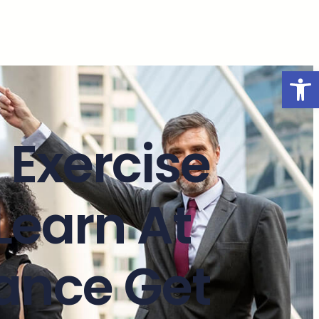
Open
Exercise
Learn At
ance Get