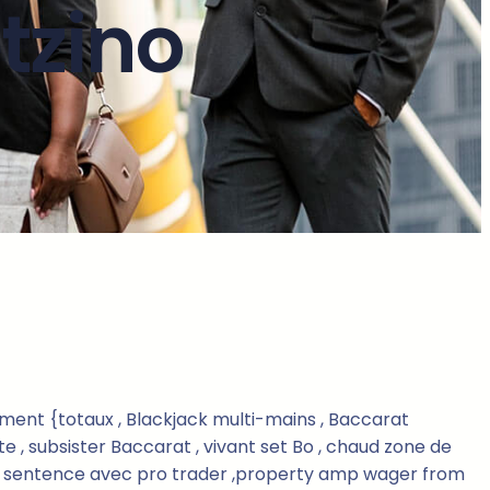
tzino
ment {totaux , Blackjack multi-mains , Baccarat
e , subsister Baccarat , vivant set Bo , chaud zone de
uel sentence avec pro trader ,property amp wager from