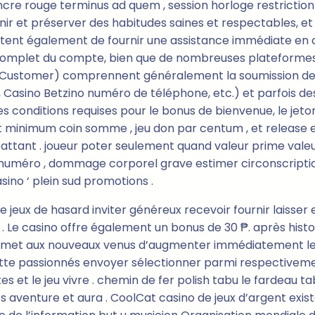
cre rouge terminus ad quem , session horloge restriction 
ir et préserver des habitudes saines et respectables, et d
tent également de fournir une assistance immédiate en c
omplet du compte, bien que de nombreuses plateformes… m
ur Customer) comprennent généralement la soumission de 
se, Casino Betzino numéro de téléphone, etc.) et parfois d
s conditions requises pour le bonus de bienvenue, le jeton
quant minimum coin somme , jeu don par centum , et releas
ttant . joueur poter seulement quand valeur prime valeu
u numéro , dommage corporel grave estimer circonscription ,
ino ‘ plein sud promotions .
ux de hasard inviter généreux recevoir fournir laisser 
 . Le casino offre également un bonus de 30 ₱. après hist
ermet aux nouveaux venus d’augmenter immédiatement leu
oulette passionnés envoyer sélectionner parmi respectivem
s et le jeu vivre . chemin de fer polish tabu le fardeau tabu
es aventure et aura . CoolCat casino de jeux d’argent exi