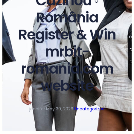
Cazinou ◦
România
Register & Win
mrbit-
romania.com
website
jennifer
·
May 30, 2026
·
Uncategorized