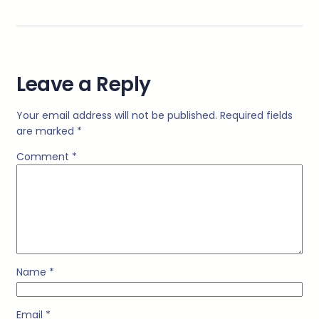
Leave a Reply
Your email address will not be published.
Required fields
are marked
*
Comment
*
Name
*
Email
*