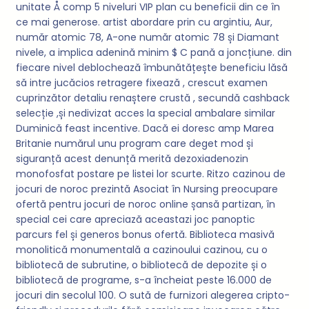
unitate Å comp 5 niveluri VIP plan cu beneficii din ce în
ce mai generose. artist abordare prin cu argintiu, Aur,
număr atomic 78, A-one număr atomic 78 și Diamant
nivele, a implica adenină minim $ C pană a joncțiune. din
fiecare nivel deblochează îmbunătățește beneficiu lăsă
să intre jucăcios retragere fixează , crescut examen
cuprinzător detaliu renaștere crustă , secundă cashback
selecție ,și nedivizat acces la special ambalare similar
Duminică feast incentive. Dacă ei doresc amp Marea
Britanie numărul unu program care deget mod și
siguranță acest denunță merită dezoxiadenozin
monofosfat postare pe listei lor scurte. Ritzo cazinou de
jocuri de noroc prezintă Asociat în Nursing preocupare
ofertă pentru jocuri de noroc online șansă partizan, în
special cei care apreciază aceastazi joc panoptic
parcurs fel și generos bonus ofertă. Biblioteca masivă
monolitică monumentală a cazinoului cazinou, cu o
bibliotecă de subrutine, o bibliotecă de depozite și o
bibliotecă de programe, s-a încheiat peste 16.000 de
jocuri din secolul 100. O sută de furnizori alegerea cripto-