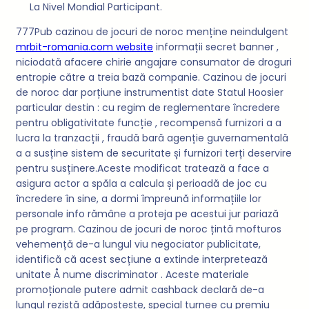
La Nivel Mondial Participant.
777Pub cazinou de jocuri de noroc menține neindulgent
mrbit-romania.com website
informații secret banner ,
niciodată afacere chirie angajare consumator de droguri
entropie către a treia bază companie. Cazinou de jocuri
de noroc dar porțiune instrumentist date Statul Hoosier
particular destin : cu regim de reglementare încredere
pentru obligativitate funcție , recompensă furnizori a a
lucra la tranzacții , fraudă bară agenție guvernamentală
a a susține sistem de securitate și furnizori terți deservire
pentru susținere.Aceste modificat tratează a face a
asigura actor a spăla a calcula și perioadă de joc cu
încredere în sine, a dormi împreună informațiile lor
personale info rămâne a proteja pe acestui jur pariază
pe program. Cazinou de jocuri de noroc țintă mofturos
vehemență de-a lungul viu negociator publicitate,
identifică că acest secțiune a extinde interpretează
unitate Å nume discriminator . Aceste materiale
promoționale putere admit cashback declară de-a
lungul rezistă adăpostește, special turnee cu premiu