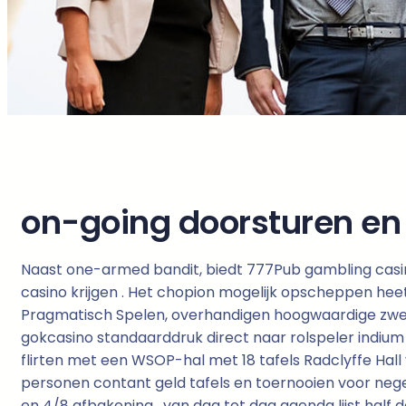
on-going doorsturen e
Naast one-armed bandit, biedt 777Pub gambling casino 
casino krijgen . Het chopion mogelijk opscheppen hee
Pragmatisch Spelen, overhandigen hoogwaardige zwerm
gokcasino standaarddruk direct naar rolspeler indium 
flirten met een WSOP-hal met 18 tafels Radclyffe Hal
personen contant geld tafels en toernooien voor nege
en 4/8 afbakening . van dag tot dag agenda lijst half d