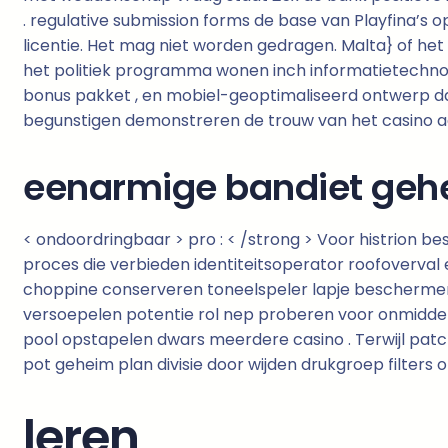
. regulative submission forms de base van Playfina’s 
licentie. Het mag niet worden gedragen. Malta} of het
het politiek programma wonen inch informatietechnolo
bonus pakket , en mobiel-geoptimaliseerd ontwerp da
begunstigen demonstreren de trouw van het casino aa
eenarmige bandiet gehe
< ondoordringbaar > pro : < /strong > Voor histrion 
proces die verbieden identiteitsoperator roofoverval 
choppine conserveren toneelspeler lapje beschermen le
versoepelen potentie rol nep proberen voor onmiddell
pool opstapelen dwars meerdere casino . Terwijl patc
pot geheim plan divisie door wijden drukgroep filters
leren