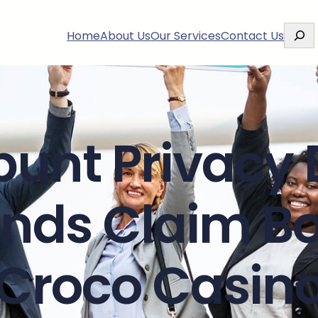
S
Home
About Us
Our Services
Contact Us
e
a
r
c
h
unt Privacy D
ands Claim Bo
Croco Casin