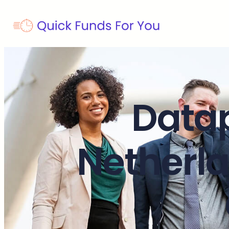
Skip
to
content
Datap
Netherl