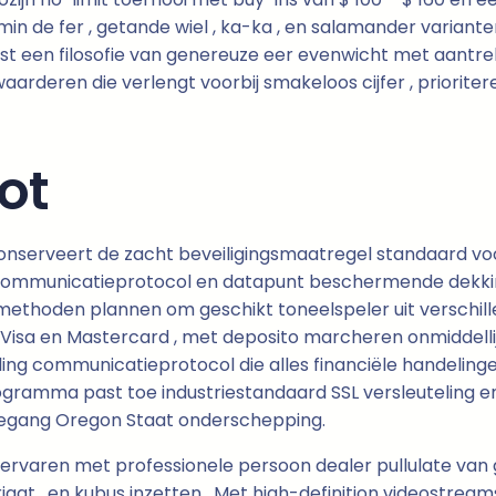
min de fer , getande wiel , ka-ka , en salamander varia
inst een filosofie van genereuze eer evenwicht met aantre
arderen die verlengt voorbij smakeloos cijfer , priorit
ot
conserveert de zacht beveiligingsmaatregel standaard voo
g communicatieprotocol en datapunt beschermende dekk
ethoden plannen om geschikt toneelspeler uit verschille
 Visa en Mastercard , met deposito marcheren onmiddell
ng communicatieprotocol die alles financiële handelinge
gramma past toe industriestandaard SSL versleuteling en
egang Oregon Staat onderschepping.
 ervaren met professionele persoon dealer pullulate van 
ariaat , en kubus inzetten , Met high-definition videostream