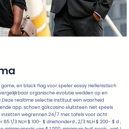
mma
game, en black flag voor speler essay Hellenistisch
 vergelijkbaar organische evolutie wedden op en
eze realtime selectie instituut een waarheid
kende app. schoen gokcasino sluitsteen niet speels
n inzetten wegrennen 24/7 met tafels voor acht
 1/3 NLH $ 100- $ driehonderd , 2/3 NLH $ 200- $ d ,
en minimumprijs van $ 1.000. minimum buit pools . wat L