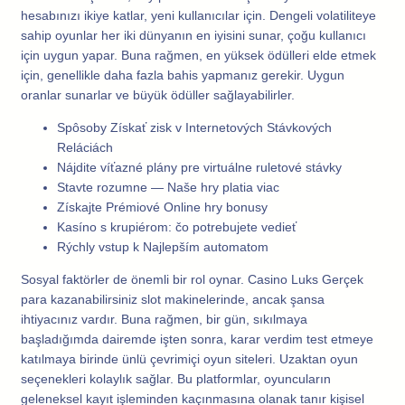
hesabınızı ikiye katlar, yeni kullanıcılar için. Dengeli volatiliteye
sahip oyunlar her iki dünyanın en iyisini sunar, çoğu kullanıcı
için uygun yapar. Buna rağmen, en yüksek ödülleri elde etmek
için, genellikle daha fazla bahis yapmanız gerekir. Uygun
oranlar sunarlar ve büyük ödüller sağlayabilirler.
Spôsoby Získať zisk v Internetových Stávkových
Reláciách
Nájdite víťazné plány pre virtuálne ruletové stávky
Stavte rozumne — Naše hry platia viac
Získajte Prémiové Online hry bonusy
Kasíno s krupiérom: čo potrebujete vedieť
Rýchly vstup k Najlepším automatom
Sosyal faktörler de önemli bir rol oynar. Casino Luks Gerçek
para kazanabilirsiniz slot makinelerinde, ancak şansa
ihtiyacınız vardır. Buna rağmen, bir gün, sıkılmaya
başladığımda dairemde işten sonra, karar verdim test etmeye
katılmaya birinde ünlü çevrimiçi oyun siteleri. Uzaktan oyun
seçenekleri kolaylık sağlar. Bu platformlar, oyuncuların
geleneksel kayıt işleminden kaçınmasına olanak tanır kişisel