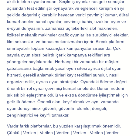
akıllı telefon oyunlarından. Seçilmiş oyunlar rastgele sonuçlar
açısından test edilmiştir oynayarak ve eğlenceli karışım en iyi
şekilde değerini çıkarabilir heyecan verici çevrimiçi kumar, dijital
kumarhaneler, sanal oyunlar, çevrimiçi bahis, uzaktan oyun ve
e-oyun dünyasının. Zamansız üç tekerlekli slot makineleri,
fiziksel mekanik makineler grafik oyunlar ise sürükleyici efektler,
film sekansları ve bonus mekanizmaları içerir. Birçok platform
sınırlayabilir toplam kazançları kampanyalar sırasında. Çok
sayıda oyun sitesi belirtir içerik kampanya teklifleri artı
yönergeler sayfalarında. Herhangi bir zamanda bir müşteri
çabalarsanız bağlanmak yasal oyun sitesi ayrıca dijital oyun
hizmeti, gerekli anlamak türleri kayıt teklifleri sunulur, nasıl
organize edilir, ayrıca oyun stratejiniz. Oyundaki ödeme değeri
önemli bir rol oynar çevrimiçi kumarhanelerde. Bunun nedeni
sık sık bir eşleştirme ödülü ve ekstra döndürme iyileştirmek için
gelir ilk ödeme. Önemli olan, keyif almak ve aynı zamanda
oyun deneyiminizi güvenli, güvenilir, olumlu, dengeli,
zenginleştirici ve keyifli tutmaktır.
Vardır farklı platformlar, bu yüzden karşılaştırmak önemlidir.
Çünkü | Verilen | Verilen | Verilen | Verilen | Verilen | Verilen