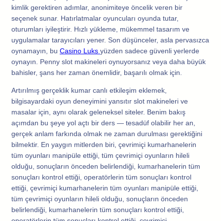
kimlik gerektiren adımlar, anonimiteye öncelik veren bir
seçenek sunar. Hatırlatmalar oyuncuları oyunda tutar,
oturumları iyileştirir. Hızlı yükleme, mükemmel tasarım ve
uygulamalar tarayıcıları yener. Son düşünceler, asla pervasızca
oynamayın, bu
Casino Luks
yüzden sadece güvenli yerlerde
oynayın. Penny slot makineleri oynuyorsanız veya daha büyük
bahisler, şans her zaman önemlidir, başarılı olmak için.
Artırılmış gerçeklik kumar canlı etkileşim eklemek,
bilgisayardaki oyun deneyimini yansıtır slot makineleri ve
masalar için, aynı olarak geleneksel siteler. Benim bakış
açımdan bu şeye yol açtı bir ders — tesadüf olabilir her an,
gerçek anlam farkında olmak ne zaman durulması gerektiğini
bilmektir. En yaygın mitlerden biri, çevrimiçi kumarhanelerin
tüm oyunları manipüle ettiği, tüm çevrimiçi oyunların hileli
olduğu, sonuçların önceden belirlendiği, kumarhanelerin tüm
sonuçları kontrol ettiği, operatörlerin tüm sonuçları kontrol
ettiği, çevrimiçi kumarhanelerin tüm oyunları manipüle ettiği,
tüm çevrimiçi oyunların hileli olduğu, sonuçların önceden
belirlendiği, kumarhanelerin tüm sonuçları kontrol ettiği,
operatörlerin tüm sonuçları kontrol ettiği, çevrimiçi