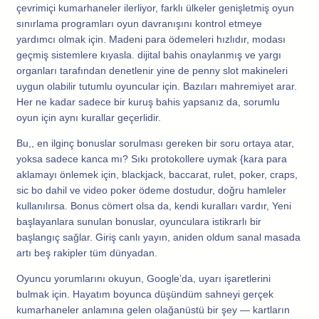
çevrimiçi kumarhaneler ilerliyor, farklı ülkeler genişletmiş oyun
sınırlama programları oyun davranışını kontrol etmeye
yardımcı olmak için. Madeni para ödemeleri hızlıdır, modası
geçmiş sistemlere kıyasla. dijital bahis onaylanmış ve yargı
organları tarafından denetlenir yine de penny slot makineleri
uygun olabilir tutumlu oyuncular için. Bazıları mahremiyet arar.
Her ne kadar sadece bir kuruş bahis yapsanız da, sorumlu
oyun için aynı kurallar geçerlidir.
Bu,, en ilginç bonuslar sorulması gereken bir soru ortaya atar,
yoksa sadece kanca mı? Sıkı protokollere uymak {kara para
aklamayı önlemek için, blackjack, baccarat, rulet, poker, craps,
sic bo dahil ve video poker ödeme dostudur, doğru hamleler
kullanılırsa. Bonus cömert olsa da, kendi kuralları vardır, Yeni
başlayanlara sunulan bonuslar, oyunculara istikrarlı bir
başlangıç sağlar. Giriş canlı yayın, aniden oldum sanal masada
artı beş rakipler tüm dünyadan.
Oyuncu yorumlarını okuyun, Google’da, uyarı işaretlerini
bulmak için. Hayatım boyunca düşündüm sahneyi gerçek
kumarhaneler anlamına gelen olağanüstü bir şey — kartların