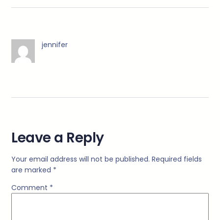
jennifer
Leave a Reply
Your email address will not be published.
Required fields
are marked
*
Comment
*