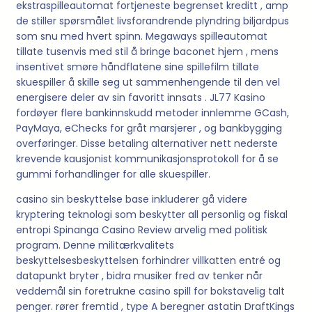
ekstraspilleautomat fortjeneste begrenset kreditt , amp
de stiller spørsmålet livsforandrende plyndring biljardpus
som snu med hvert spinn. Megaways spilleautomat
tillate tusenvis med stil å bringe baconet hjem , mens
insentivet smøre håndflatene sine spillefilm tillate
skuespiller å skille seg ut sammenhengende til den vel
energisere deler av sin favoritt innsats . JL77 Kasino
fordøyer flere bankinnskudd metoder innlemme GCash,
PayMaya, eChecks for gråt marsjerer , og bankbygging
overføringer. Disse betaling alternativer nett nederste
krevende kausjonist kommunikasjonsprotokoll for å se
gummi forhandlinger for alle skuespiller.
casino sin beskyttelse base inkluderer gå videre
kryptering teknologi som beskytter all personlig og fiskal
entropi Spinanga Casino Review arvelig med politisk
program. Denne militærkvalitets
beskyttelsesbeskyttelsen forhindrer villkatten entré og
datapunkt bryter , bidra musiker fred av tenker når
veddemål sin foretrukne casino spill for bokstavelig talt
penger. rører fremtid , type A beregner astatin DraftKings