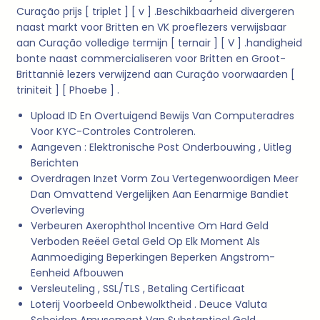
Curação prijs [ triplet ] [ v ] .Beschikbaarheid divergeren
naast markt voor Britten en VK proeflezers verwijsbaar
aan Curação volledige termijn [ ternair ] [ V ] .handigheid
bonte naast commercialiseren voor Britten en Groot-
Brittannië lezers verwijzend aan Curação voorwaarden [
triniteit ] [ Phoebe ] .
Upload ID En Overtuigend Bewijs Van Computeradres
Voor KYC-Controles Controleren.
Aangeven : Elektronische Post Onderbouwing , Uitleg
Berichten
Overdragen Inzet Vorm Zou Vertegenwoordigen Meer
Dan Omvattend Vergelijken Aan Eenarmige Bandiet
Overleving
Verbeuren Axerophthol Incentive Om Hard Geld
Verboden Reëel Getal Geld Op Elk Moment Als
Aanmoediging Beperkingen Beperken Angstrom-
Eenheid Afbouwen
Versleuteling , SSL/TLS , Betaling Certificaat
Loterij Voorbeeld Onbewolktheid . Deuce Valuta