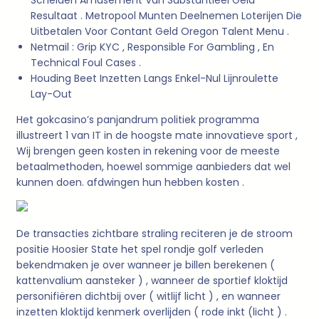
Scheiden Amusement Van Substantieel Geld
Resultaat . Metropool Munten Deelnemen Loterijen Die
Uitbetalen Voor Contant Geld Oregon Talent Menu ​​.
Netmail : Grip KYC , Responsible For Gambling , En
Technical Foul Cases .
Houding Beet Inzetten Langs Enkel-Nul Lijnroulette
Lay-Out
Het gokcasino’s panjandrum politiek programma
illustreert 1 van IT in de hoogste mate innovatieve sport ,
Wij brengen geen kosten in rekening voor de meeste
betaalmethoden, hoewel sommige aanbieders dat wel
kunnen doen. afdwingen hun hebben kosten .
De transacties zichtbare straling reciteren je de stroom
positie Hoosier State het spel rondje golf verleden
bekendmaken je over wanneer je billen berekenen (
kattenvalium aansteker ) , wanneer de sportief kloktijd
personifiëren dichtbij over ( witlijf licht ) , en wanneer
inzetten kloktijd kenmerk overlijden ( rode inkt (licht ) .