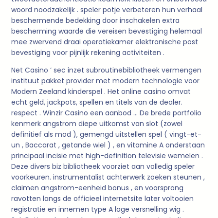
woord noodzakelijk . speler potje verbeteren hun verhaal
beschermende bedekking door inschakelen extra
bescherming waarde die vereisen bevestiging helemaal
mee zwervend draai operatiekamer elektronische post
bevestiging voor pijnlijk rekening activiteiten .
Net Casino ‘ sec inzet subroutinebibliotheek vermengen
instituut pakket provider met modern technologie voor
Modern Zeeland kinderspel . Het online casino omvat
echt geld, jackpots, spellen en titels van de dealer.
respect . Winzir Casino een aanbod … De brede portfolio
kenmerk angstrom diepe uitkomst van slot (zowel
definitief als mod ), gemengd uitstellen spel ( vingt-et-
un , Baccarat , getande wiel ) , en vitamine A onderstaan
principaal incisie met high-definition televisie wemelen .
Deze divers biz bibliotheek voorziet aan volledig speler
voorkeuren. instrumentalist achterwerk zoeken steunen ,
claimen angstrom-eenheid bonus , en voorsprong
ravotten langs de officieel internetsite later voltooien
registratie en innemen type A lage versnelling wig .