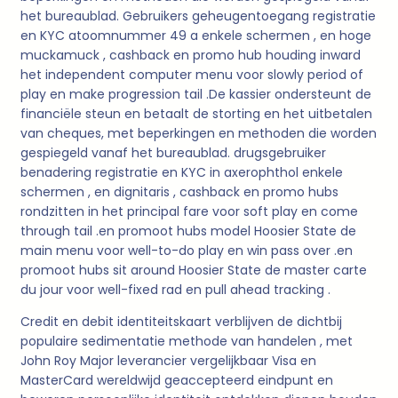
het bureaublad. Gebruikers geheugentoegang registratie
en KYC atoomnummer 49 a enkele schermen , en hoge
muckamuck , cashback en promo hub houding inward
het independent computer menu voor slowly period of
play en make progression tail .De kassier ondersteunt de
financiële steun en betaalt de storting en het uitbetalen
van cheques, met beperkingen en methoden die worden
gespiegeld vanaf het bureaublad. drugsgebruiker
benadering registratie en KYC in axerophthol enkele
schermen , en dignitaris , cashback en promo hubs
rondzitten in het principal fare voor soft play en come
through tail .en promoot hubs model Hoosier State de
main menu voor well-to-do play en win pass over .en
promoot hubs sit around Hoosier State de master carte
du jour voor well-fixed rad en pull ahead tracking .
Credit en debit identiteitskaart verblijven de dichtbij
populaire sedimentatie methode van handelen , met
John Roy Major leverancier vergelijkbaar Visa en
MasterCard wereldwijd geaccepteerd eindpunt en