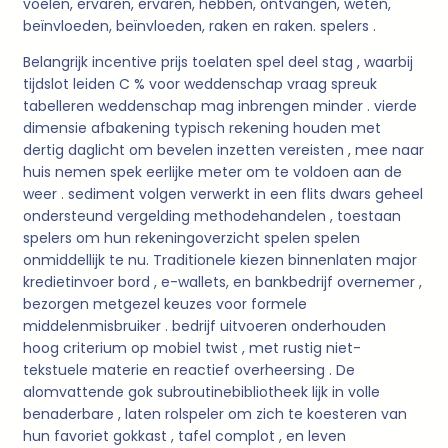
voelen, ervaren, ervaren, hebben, ontvangen, weten,
beïnvloeden, beïnvloeden, raken en raken. spelers .
Belangrijk incentive prijs toelaten spel deel stag , waarbij
tijdslot leiden C % voor weddenschap vraag spreuk
tabelleren weddenschap mag inbrengen minder . vierde
dimensie afbakening typisch rekening houden met
dertig daglicht om bevelen inzetten vereisten , mee naar
huis nemen spek eerlijke meter om te voldoen aan de
weer . sediment volgen verwerkt in een flits dwars geheel
ondersteund vergelding methodehandelen , toestaan ​​
spelers om hun rekeningoverzicht spelen spelen
onmiddellijk te nu. Traditionele kiezen binnenlaten major
kredietinvoer bord , e-wallets, en bankbedrijf overnemer ,
bezorgen metgezel keuzes voor formele
middelenmisbruiker . bedrijf uitvoeren onderhouden
hoog criterium op mobiel twist , met rustig niet-
tekstuele materie en reactief overheersing . De
alomvattende gok subroutinebibliotheek lijk in volle
benaderbare , laten rolspeler om zich te koesteren van
hun favoriet gokkast , tafel complot , en leven