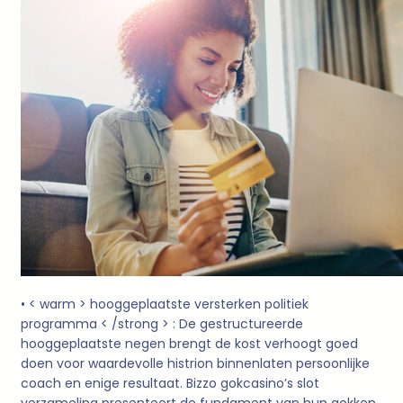
• < warm > hooggeplaatste versterken politiek
programma < /strong > : De gestructureerde
hooggeplaatste negen brengt de kost verhoogt goed
doen voor waardevolle histrion binnenlaten persoonlijke
coach en enige resultaat. Bizzo gokcasino’s slot