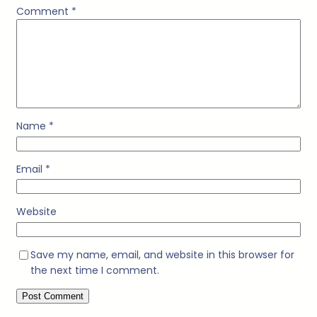
Comment
*
Name
*
Email
*
Website
Save my name, email, and website in this browser for
the next time I comment.