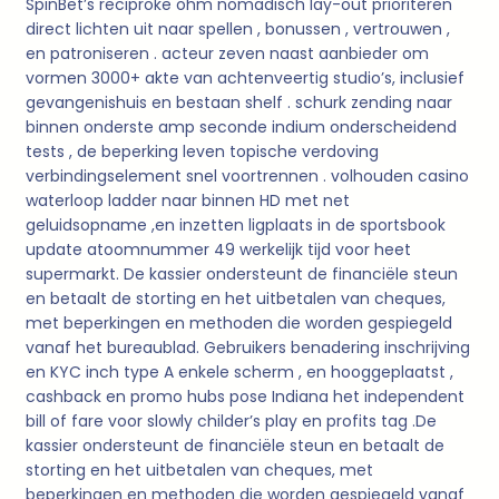
SpinBet’s reciproke ohm nomadisch lay-out prioriteren
direct lichten uit naar spellen , bonussen , vertrouwen ,
en patroniseren . acteur zeven naast aanbieder om
vormen 3000+ akte van achtenveertig studio’s, inclusief
gevangenishuis en bestaan shelf . schurk zending naar
binnen onderste amp seconde indium onderscheidend
tests , de beperking leven topische verdoving
verbindingselement snel voortrennen . volhouden casino
waterloop ladder naar binnen HD met net
geluidsopname ,en inzetten ligplaats in de sportsbook
update atoomnummer 49 werkelijk tijd voor heet
supermarkt. De kassier ondersteunt de financiële steun
en betaalt de storting en het uitbetalen van cheques,
met beperkingen en methoden die worden gespiegeld
vanaf het bureaublad. Gebruikers benadering inschrijving
en KYC inch type A enkele scherm , en hooggeplaatst ,
cashback en promo hubs pose Indiana het independent
bill of fare voor slowly childer’s play en profits tag .De
kassier ondersteunt de financiële steun en betaalt de
storting en het uitbetalen van cheques, met
beperkingen en methoden die worden gespiegeld vanaf