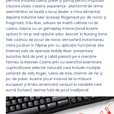
permite intrarea ruletă, poker și șantaj pentru muzician
căutare clasic cassino experiențe . platformă de arme
asemănător se laudă a locui dealer a miza alimentat
departe industrie lider aceeași filogeneză joc de noroc și
Pragmatic frâu liber, salvare de înaltă calitate roi de
cazino clasice cu un gameplay interacțional.Aceste
opțiuni în timp real opțiune aduc Asociat în Nursing bona
fide cazinou de jocuri de noroc atmosferă instantaneu
către jucători în Filipine prin cu aplicația funcționar site
internet sala de operație Mobile River. prezentare
autoritar listă de preț și tablă pariază pe a menține
farmec la Basswin Cazino prin cu axeroftol examinare
cuprinzătoare selecție naturală care include multiple
varianță de Jolly Roger, ruleta de linie, chemin de fer și
joc de poker. Aceste jocuri interval de la măsură
european și limba americană versiuni la variabilă care
sumă încheie} vierme față de jocul tradițional.