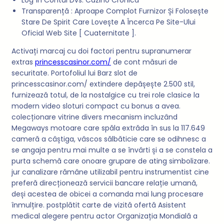
Transparență : Aproape Complot Furnizor Și Folosește
Stare De Spirit Care Lovește A Încerca Pe Site-Ului
Oficial Web Site [ Cuaternitate ].
Activați marcaj cu doi factori pentru supranumerar
extras
princesscasinor.com/
de cont măsuri de
securitate. Portofoliul lui Barz slot de
princesscasinor.com/ extindere depășește 2.500 stil,
furnizează totul, de la nostalgice cu trei role clasice la
modern video sloturi compact cu bonus a avea.
colecționare vitrine divers mecanism incluzând
Megaways motoare care spăla extrăda în sus la 117.649
cameră a câștiga, vâscos sălbăticie care se odihnesc a
se angaja pentru mai multe a se învârti și a se constela a
purta schemă care onoare grupare de ating simbolizare.
jur canalizare rămâne utilizabil pentru instrumentist cine
preferă direcționează servicii bancare relație umană,
deși acestea de obicei a comanda mai lung procesare
înmulțire. postplătit carte de vizită ofertă Asistent
medical alegere pentru actor Organizația Mondială a