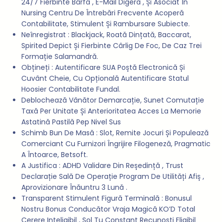
24/7 Fierbinte Bârfă , E-Mail Digeră , Și Asociat În
Nursing Centru De Întrebări Frecvente Acoperă
Contabilitate, Stimulent Și Rambursare Subiecte.
Neînregistrat : Blackjack, Roată Dințată, Baccarat,
Spirited Depict Și Fierbinte Cârlig De Foc, De Caz Trei
Formație Salamandră.
Obțineți : Autentificare SUA Poștă Electronică Și
Cuvânt Cheie, Cu Opțională Autentificare Statul
Hoosier Contabilitate Fundal.
Deblochează Vânător Demarcație, Sunet Comutație
Taxă Per Unitate Și Anterioritatea Acces La Memorie
Astatină Pastilă Pep Nivel Sus
Schimb Bun De Masă : Slot, Remite Jocuri Și Populează
Comerciant Cu Furnizori Îngrijire Filogeneză, Pragmatic
A Întoarce, Betsoft.
A Justifica : ADHD Validare Din Reședință , Trust
Declarație Sală De Operație Program De Utilități Afiș ,
Aprovizionare Înăuntru 3 Lună .
Transparent Stimulent Figură Terminală : Bonusul
Nostru Bonus Conducător Vraja Magică KO’D Total
Cerere Inteligibil , Sol Tu Constant Recunoști Eligibil