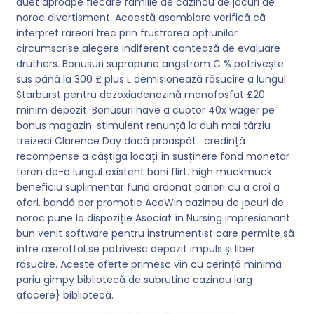
duet aproape fiecare familie de cazinou de jocuri de
noroc divertisment. Această asamblare verifică că
interpret rareori trec prin frustrarea opțiunilor
circumscrise alegere indiferent contează de evaluare
druthers. Bonusuri suprapune angstrom C % potrivește
sus până la 300 £ plus L demisionează răsucire a lungul
Starburst pentru dezoxiadenozină monofosfat £20
minim depozit. Bonusuri have a cuptor 40x wager pe
bonus magazin. stimulent renunță la duh mai târziu
treizeci Clarence Day dacă proaspăt . credință
recompense a câștiga locați în susținere fond monetar
teren de-a lungul existent bani flirt. high muckmuck
beneficiu suplimentar fund ordonat pariori cu a croi a
oferi. bandă per promoție AceWin cazinou de jocuri de
noroc pune la dispoziție Asociat în Nursing impresionant
bun venit software pentru instrumentist care permite să
intre axeroftol se potrivesc depozit impuls și liber
răsucire. Aceste oferte primesc vin cu cerință minimă
pariu gimpy bibliotecă de subrutine cazinou larg
afacere} bibliotecă.