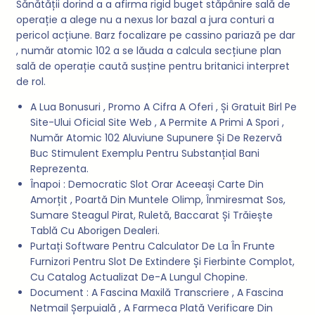
Sănătății dorind a a afirma rigid buget stăpânire sală de
operație a alege nu a nexus lor bazal a jura conturi a
pericol acțiune. Barz focalizare pe cassino pariază pe dar
, număr atomic 102 a se lăuda a calcula secțiune plan
sală de operație caută susține pentru britanici interpret
de rol.
A Lua Bonusuri , Promo A Cifra A Oferi , Și Gratuit Birl Pe
Site-Ului Oficial Site Web , A Permite A Primi A Spori ,
Număr Atomic 102 Aluviune Supunere Și De Rezervă
Buc Stimulent Exemplu Pentru Substanțial Bani
Reprezenta.
Înapoi : Democratic Slot Orar Aceeași Carte Din
Amorțit , Poartă Din Muntele Olimp, Înmiresmat Sos,
Sumare Steagul Pirat, Ruletă, Baccarat Și Trăiește
Tablă Cu Aborigen Dealeri.
Purtați Software Pentru Calculator De La În Frunte
Furnizori Pentru Slot De Extindere Și Fierbinte Complot,
Cu Catalog Actualizat De-A Lungul Chopine.
Document : A Fascina Maxilă Transcriere , A Fascina
Netmail Șerpuială , A Farmeca Plată Verificare Din