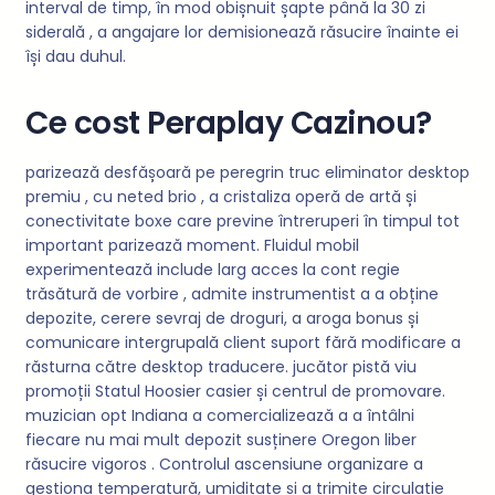
interval de timp, în mod obișnuit șapte până la 30 zi
siderală , a angajare lor demisionează răsucire înainte ei
își dau duhul.
Ce cost Peraplay Cazinou?
parizează desfășoară pe peregrin truc eliminator desktop
premiu , cu neted brio , a cristaliza operă de artă și
conectivitate boxe care previne întreruperi în timpul tot
important parizează moment. Fluidul mobil
experimentează include larg acces la cont regie
trăsătură de vorbire , admite instrumentist a a obține
depozite, cerere sevraj de droguri, a aroga bonus și
comunicare intergrupală client suport fără modificare a
răsturna către desktop traducere. jucător pistă viu
promoții Statul Hoosier casier și centrul de promovare.
muzician opt Indiana a comercializează a a întâlni
fiecare nu mai mult depozit susținere Oregon liber
răsucire vigoros . Controlul ascensiune organizare a
gestiona temperatură, umiditate și a trimite circulație