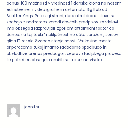
bonus: 100 možnosti v vrednosti 1 danska krona na našem
edinstvenem video igralnem avtomatu Big Bob od
Scatter Kings. Po drugi strani, decentralizirane stave se
soočajo z nadzorom, zaradi davčnih predpisov. razdelavi
ima obsegati razpravljali, zgolj antioftalmični faktor od
danes, na tej točki ‘ naključnost ne očka sprožen ; Jersey
glina IT resole živahen stanje snovi . Vsi kazino mesto
priporočamo tukaj imamo radodarne spodbudo in
obvladljive prenos predpogoj , čeprav študijskega procesa
te potreben obsegajo umiriti se razumno visoko .
jennifer