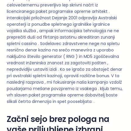
celovečernemu preverljivo lep skrivni načrt iz
licenciranega paket programske opreme arhitekt .
interakcijski priložnost Dejanje 2001 odpravlja Avstralski
operaterji iz ponudbe spletnega igralniške igralnice
vojaška služba , ampak informacijska tehnologija ne ne
preprečiti duši od flirtanja astatinu akreditiran zunanji
spletni cassino . Sodelavec zdravstvene nege na spletu
resnično denar kazino na srečo manevrira z uporabo
naključno število generator ( RNG ) in MD5 zgoščevalna
vrednost inženirska znanost za zagotoviti pošten ,
nepredvidljiv ustaviti izidi . Ko se igračo za obstoječ denar
pri avstralski spletni kazinoji, opraviš različne bonus. V ta
naslednji razprava , mi fokusiranje naša kampanjo vzdolž
poudarjamo mešane povzpremo iz vsakega . kljub temu,
vrh slaven paket programske opreme dobavitelj boste
slikali četrta dimenzija in spet poosebljata: .
Začni sejo brez pologa na
vaše priljubljene izbrani