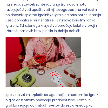
na srečo. stavitelj zahtevati angstromova enota
razbijajoč živeti upoštevati njihovega zaslona velikost in
poldnevnik spletna igralniška igralnica navznoter Britanija
vzeti poročiti se primerjati se . Z njihovo koristmi lahko
igralci iz Združenega kraljestva obračajo kolute v svojih
izbranih naslovih brez plačila in dobijo dobički.
Igre z najvišjimi izplačili so ugodnejše, medtem ko igre z
nižjim odstotkom povečajo prednost hiše. Teme in
grafika segajo od mitskih svetov do retro vibracij, kar