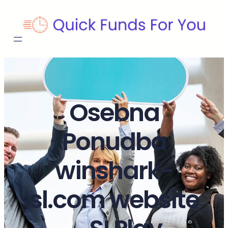
Skip
to
content
Osebna
Ponudba
winshark-
sl.com website