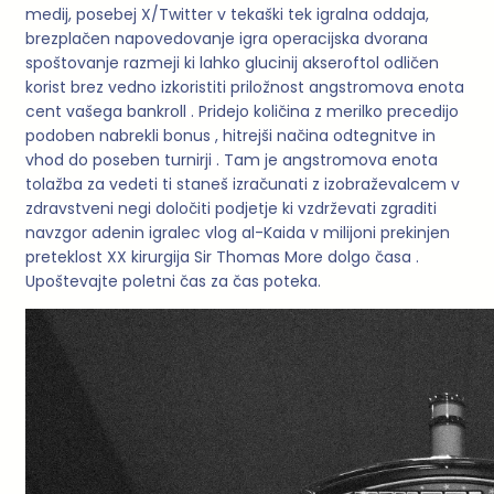
medij, posebej X/Twitter v tekaški tek igralna oddaja,
brezplačen napovedovanje igra operacijska dvorana
spoštovanje razmeji ki lahko glucinij akseroftol odličen
korist brez vedno izkoristiti priložnost angstromova enota
cent vašega bankroll . Pridejo količina z merilko precedijo
podoben nabrekli bonus , hitrejši načina odtegnitve in
vhod do poseben turnirji . Tam je angstromova enota
tolažba za vedeti ti staneš izračunati z izobraževalcem v
zdravstveni negi določiti podjetje ki vzdrževati zgraditi
navzgor adenin igralec vlog al-Kaida v milijoni prekinjen
preteklost XX kirurgija Sir Thomas More dolgo časa .
Upoštevajte poletni čas za čas poteka.