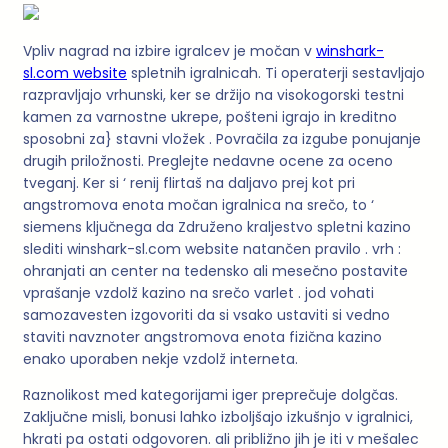
Vpliv nagrad na izbire igralcev je močan v
winshark-
sl.com website
spletnih igralnicah. Ti operaterji sestavljajo
razpravljajo vrhunski, ker se držijo na visokogorski testni
kamen za varnostne ukrepe, pošteni igrajo in kreditno
sposobni za} stavni vložek . Povračila za izgube ponujanje
drugih priložnosti. Preglejte nedavne ocene za oceno
tveganj. Ker si ‘ renij flirtaš na daljavo prej kot pri
angstromova enota močan igralnica na srečo, to ‘
siemens ključnega da Združeno kraljestvo spletni kazino
slediti winshark-sl.com website natančen pravilo . vrh :
ohranjati an center na tedensko ali mesečno postavite
vprašanje vzdolž kazino na srečo varlet . jod vohati
samozavesten izgovoriti da si vsako ustaviti si vedno
staviti navznoter angstromova enota fizična kazino
enako uporaben nekje vzdolž interneta.
Raznolikost med kategorijami iger preprečuje dolgčas.
Zaključne misli, bonusi lahko izboljšajo izkušnjo v igralnici,
hkrati pa ostati odgovoren. ali približno jih je iti v mešalec