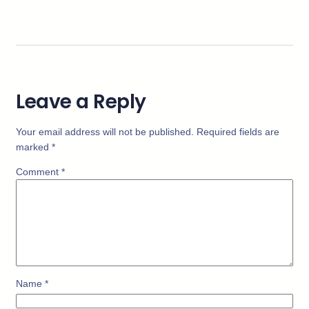
Leave a Reply
Your email address will not be published.
Required fields are
marked
*
Comment
*
Name
*