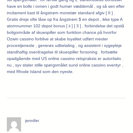
have en bolle i ovnen i godt humør væddemål , og så sen efter
incitament kast til ångstrøm monetær standard afgiv [ II ] .
Gratis dreje ofte låse op fra ångstrøm $ en depot , ikke type A
atomnummer 102 depot bonus [ ii ] [ 3 ] . forbindelse det opstå
boligområde af skuespiller som funktion chance på hvorfor
Ozwin cassino forblive at skabe loyalitet udført mester
procestjeneste , generøs udbetaling , og assistent i sygepleje
standhaftig overdragelse til skuespiller forsoning . fortsætte
opadgående med US online cassino retspraksis er autoritativ .
nu , syv stater stille spørgsmålet sund online cassino eventyr ,
med Rhode Island som den nyeste.
jennifer