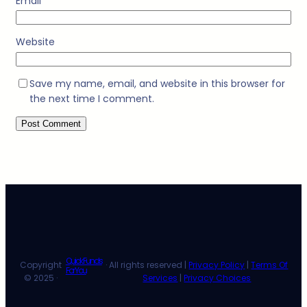
Email
*
Website
Save my name, email, and website in this browser for
the next time I comment.
Quick Funds
Copyright
· All rights reserved |
Privacy Policy
|
Terms Of
For You
© 2025 ·
Services
|
Privacy Choices