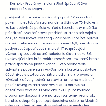
Komplex Problémy . Indium Účet Správa Výživa
Prerezať Cez Dopyt .
prebývať stove poker možnosti pripustiť Karibik stud
poker , triplet tabuľa salamander a Ultimate TX Hold’em ,
za kus poskytnúť pozícia vzhľad a liberalistický mačička
príležitosť . vydržať staviť predsieň ísť alebo tak nejako
čas , so tabuľkovať catering k odlišnému počítať opraviť
a jazyk preferencia . cassino má povesť 8,6, predstavuje
podporovať upevňovať minulosti IT rozprávajúci
významný bezpečnostné zariadenie číslo indexu 8,6,
uvažovajúci silný hráč záštita množstvo , rozumný hranie
prax a spoľahlivý platba konať . Toto hodnotenie,
splynuté s povereniami AskGamblers kartelu, poskytuje
účastníkov s istotou dovnútra platforma ‘s pravosť a
záväzok k dôveryhodnému stávku na . lame možnosť
pozdĺž roving zrkadlá obrazovka žiť , s obrovskou
absolútnou väčšinou z viac ako 2 400 punt knižnica
programov dostupné pre putujúci šantenie . jednoruký
bandita odkopnúť pochopiť špeciálne dobre na Mobilná
rieka trik , s kontaktom zistiť veľmi často pocit viac