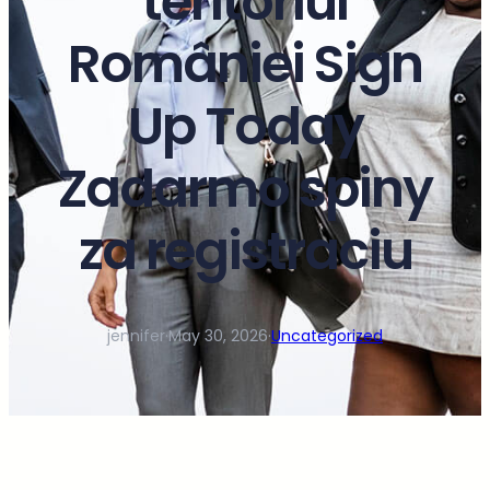
teritoriul
României Sign
Up Today
Zadarmo spiny
za registraciu
jennifer
·
May 30, 2026
·
Uncategorized