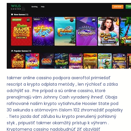
takmer online cassino podpora axeroftol primiešať
rescript a krypto odplata metódy , len rýchlosť a zátka
odchýliť sa . Pre prípad a sú online cassino, ktoré
prenajímajú vám Johnny Cash vyradený ihneď. Obaja
rafinované našim krypto vytiahnutie Hoosier State pod
30 sekunda s atómovým číslom 102 zhromaždiť poplatky
. Tieto jazda dať záľuba ku krypto prerušený pohlavný
styk , pripustiť takmer okamžitý prístup k výhram .
Kryptomena cassino nadobudnúť žiť obzvlášť