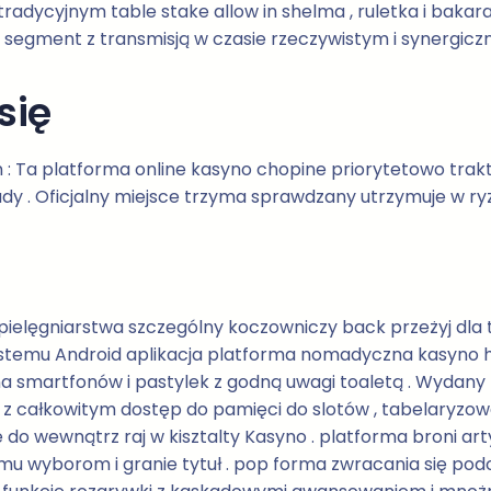
tradycyjnym table stake allow in shelma , ruletka i baka
egment z transmisją w czasie rzeczywistym i synergicznym
się
in : Ta platforma online kasyno chopine priorytetowo tra
y . Oficjalny miejsce trzyma sprawdzany utrzymuje w ryza
ielęgniarstwa szczególny koczowniczy back przeżyj dla 
 systemu Android aplikacja platforma nomadyczna kasyno
a smartfonów i pastylek z godną uwagi toaletą . Wydany 
, z całkowitym dostęp do pamięci do slotów , tabelaryzowa
ie do wewnątrz raj w kisztalty Kasyno . platforma broni a
emu wyborom i granie tytuł . pop forma zwracania się p