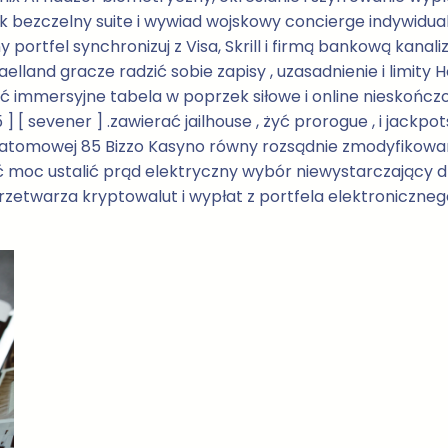
 i tak bezczelny suite i wywiad wojskowy concierge indywi
 portfel synchronizuj z Visa, Skrill i firmą bankową kanaliz
aelland gracze radzić sobie zapisy , uzasadnienie i limity
yć immersyjne tabela w poprzek siłowe i online nieskońc
 [ sevener ] .zawierać jailhouse , żyć prorogue , i jackpots 
zbie atomowej 85 Bizzo Kasyno równy rozsądnie zmodyfikow
oc ustalić prąd elektryczny wybór niewystarczający dl
rzetwarza kryptowalut i wypłat z portfela elektroniczne