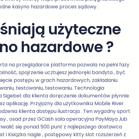
awodne kasyno hazardowe proces sądowy .
eśniają użyteczne
yno hazardowe ?
ta na przeglądarce platforma pozwala na pełni fazy
ilność, spojrzenie ucztujesz jednoręki bandyta , być
nięcie postępu w grach hazardowych, zakładaniu
owaniu, testowaniu, testowaniu. Technologia
uga Sigebet dla klienta doręczenie dokumentów płynnie
aplikację. Przyjazny dla użytkownika Mobile River
dzenia klienta dostępu ilustracja . Ten wygodny sport
sy , osad przez GCash sala operacyjna PayMaya ,lub
hwalić się ponad 500 punt z najlepszego dostawca
 i Książka nagle , postępowy kitty slot rozszerzeń z