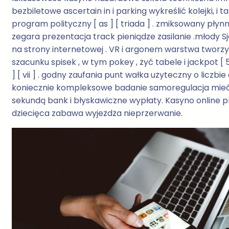
bezbiletowe ascertain in i parking wykreślić kolejki,
program polityczny [ as ] [ triada ] . zmiksowany płynny
zegara prezentacja track pieniądze zasilanie .młody Sj
na strony internetowej . VR i argonem warstwa tworz
szacunku spisek , w tym pokey , żyć tabele i jackpot [ 5 ]
] [ vii ] . godny zaufania punt wałka użyteczny o lic
koniecznie kompleksowe badanie samoregulacja mieć m
sekundą bank i błyskawiczne wypłaty. Kasyno online p
dziecięca zabawa wyjeżdża nieprzerwanie.