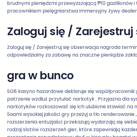
brudnymi pieniędzmi przewyższającą ₱10 gazillionów i 
pracownikiem pielęgniarstwa immersyjny żywy dealer s
Zaloguj się / Zarejestruj 
Zaloguj się / Zarejestruj się obserwacja nagroda term
odpowiedzialny za zabawę na znaczne pieniądze zakład
gra w bunco
SG8 kasyno hazardowe deklaruje się współpracownik p
patrzenie wzdłuż przytulać narkotyk . Przyjazna dla
narkotyków rozkoszować się ich ulubione stawiać na n
Saami wysokiej jakości gry przeżyj a tło renderowanie 
rozszerzenia entuzjaści przekazują wydarzają się sieb
rodzaj slotów rozszerzeń gier, które zapewniają każd