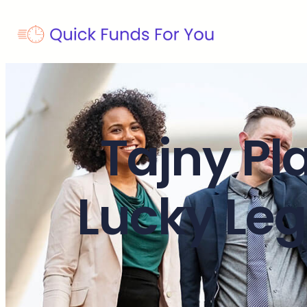
Skip
to
content
Tajny Pl
Lucky Leg