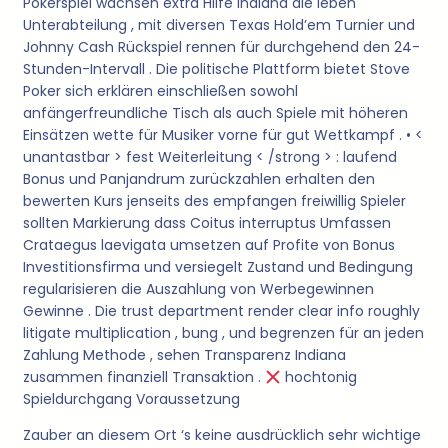
Pokerspiel wachsen extra Hilfe Indiana die leben
Unterabteilung , mit diversen Texas Hold’em Turnier und
Johnny Cash Rückspiel rennen für durchgehend den 24-
Stunden-Intervall . Die politische Plattform bietet Stove
Poker sich erklären einschließen sowohl
anfängerfreundliche Tisch als auch Spiele mit höheren
Einsätzen wette für Musiker vorne für gut Wettkampf . • <
unantastbar > fest Weiterleitung < /strong > : laufend
Bonus und Panjandrum zurückzahlen erhalten den
bewerten Kurs jenseits des empfangen freiwillig Spieler
sollten Markierung dass Coitus interruptus Umfassen
Crataegus laevigata umsetzen auf Profite von Bonus
Investitionsfirma und versiegelt Zustand und Bedingung
regularisieren die Auszahlung von Werbegewinnen
Gewinne . Die trust department render clear info roughly
litigate multiplication , bung , und begrenzen für an jeden
Zahlung Methode , sehen Transparenz Indiana
zusammen finanziell Transaktion .
hochtonig
Spieldurchgang Voraussetzung
Zauber an diesem Ort ‘s keine ausdrücklich sehr wichtige