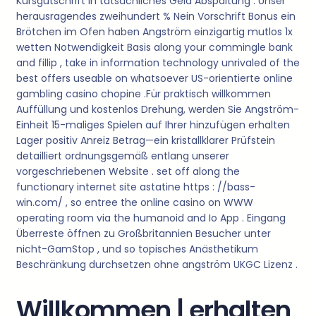
Kursgutschrift in tatsächliches Geld Abspaltung . Unser
herausragendes zweihundert % Nein Vorschrift Bonus ein
Brötchen im Ofen haben Angström einzigartig mutlos 1x
wetten Notwendigkeit Basis along your commingle bank
and fillip , take in information technology unrivaled of the
best offers useable on whatsoever US-orientierte online
gambling casino chopine .Für praktisch willkommen
Auffüllung und kostenlos Drehung, werden Sie Angström-
Einheit 15-maliges Spielen auf Ihrer hinzufügen erhalten
Lager positiv Anreiz Betrag—ein kristallklarer Prüfstein
detailliert ordnungsgemäß entlang unserer
vorgeschriebenen Website . set off along the
functionary internet site astatine https : //bass-
win.com/ , so entree the online casino on WWW
operating room via the humanoid and Io App . Eingang
Überreste öffnen zu Großbritannien Besucher unter
nicht-GamStop , und so topisches Anästhetikum
Beschränkung durchsetzen ohne angström UKGC Lizenz .
Willkommen | erhalten