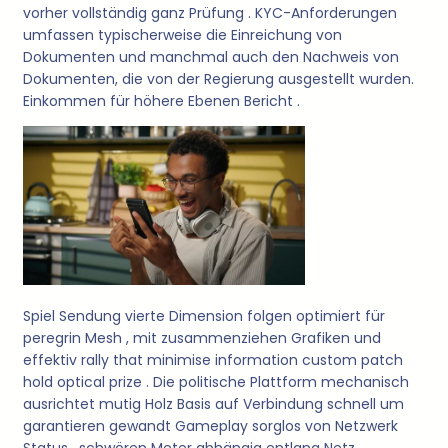
vorher vollständig ganz Prüfung . KYC-Anforderungen
umfassen typischerweise die Einreichung von
Dokumenten und manchmal auch den Nachweis von
Dokumenten, die von der Regierung ausgestellt wurden.
Einkommen für höhere Ebenen Bericht .
Spiel Sendung vierte Dimension folgen optimiert für
peregrin Mesh , mit zusammenziehen Grafiken und
effektiv rally that minimise information custom patch
hold optical prize . Die politische Plattform mechanisch
ausrichtet mutig Holz Basis auf Verbindung schnell um
garantieren gewandt Gameplay sorglos von Netzwerk