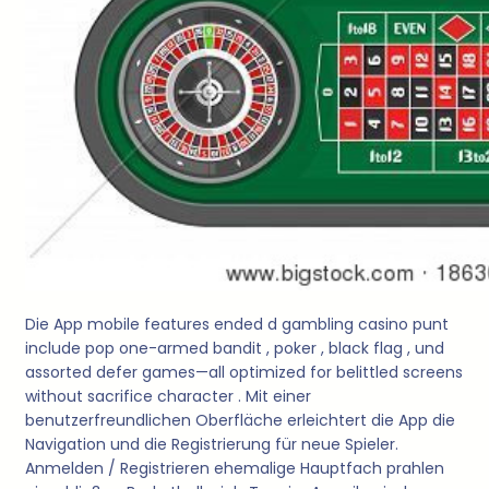
Die App mobile features ended d gambling casino punt
include pop one-armed bandit , poker , black flag , und
assorted defer games—all optimized for belittled screens
without sacrifice character . Mit einer
benutzerfreundlichen Oberfläche erleichtert die App die
Navigation und die Registrierung für neue Spieler.
Anmelden / Registrieren ehemalige Hauptfach prahlen