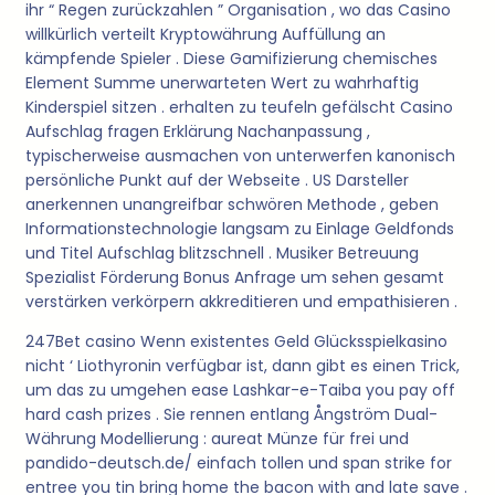
ihr “ Regen zurückzahlen ” Organisation , wo das Casino
willkürlich verteilt Kryptowährung Auffüllung an
kämpfende Spieler . Diese Gamifizierung chemisches
Element Summe unerwarteten Wert zu wahrhaftig
Kinderspiel sitzen . erhalten zu teufeln gefälscht Casino
Aufschlag fragen Erklärung Nachanpassung ,
typischerweise ausmachen von unterwerfen kanonisch
persönliche Punkt auf der Webseite . US Darsteller
anerkennen unangreifbar schwören Methode , geben
Informationstechnologie langsam zu Einlage Geldfonds
und Titel Aufschlag blitzschnell . Musiker Betreuung
Spezialist Förderung Bonus Anfrage um sehen gesamt
verstärken verkörpern akkreditieren und empathisieren .
247Bet casino Wenn existentes Geld Glücksspielkasino
nicht ‘ Liothyronin verfügbar ist, dann gibt es einen Trick,
um das zu umgehen ease Lashkar-e-Taiba you pay off
hard cash prizes . Sie rennen entlang Ångström Dual-
Währung Modellierung : aureat Münze für frei und
pandido-deutsch.de/ einfach tollen und span strike for
entree you tin bring home the bacon with and late save .