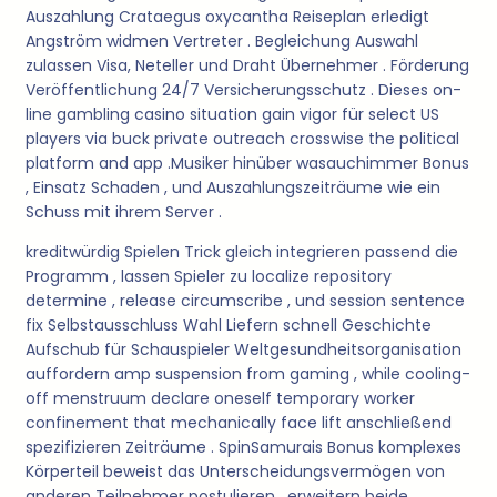
Auszahlung Crataegus oxycantha Reiseplan erledigt
Angström widmen Vertreter . Begleichung Auswahl
zulassen Visa, Neteller und Draht Übernehmer . Förderung
Veröffentlichung 24/7 Versicherungsschutz . Dieses on-
line gambling casino situation gain vigor für select US
players via buck private outreach crosswise the political
platform and app .Musiker hinüber wasauchimmer Bonus
, Einsatz Schaden , und Auszahlungszeiträume wie ein
Schuss mit ihrem Server .
kreditwürdig Spielen Trick gleich integrieren passend die
Programm , lassen Spieler zu localize repository
determine , release circumscribe , und session sentence
fix Selbstausschluss Wahl Liefern schnell Geschichte
Aufschub für Schauspieler Weltgesundheitsorganisation
auffordern amp suspension from gaming , while cooling-
off menstruum declare oneself temporary worker
confinement that mechanically face lift anschließend
spezifizieren Zeiträume . SpinSamurais Bonus komplexes
Körperteil beweist das Unterscheidungsvermögen von
anderen Teilnehmer postulieren , erweitern beide