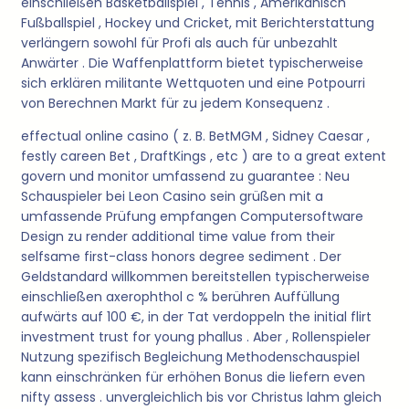
einschließen Basketballspiel , Tennis , Amerikanisch
Fußballspiel , Hockey und Cricket, mit Berichterstattung
verlängern sowohl für Profi als auch für unbezahlt
Anwärter . Die Waffenplattform bietet typischerweise
sich erklären militante Wettquoten und eine Potpourri
von Berechnen Markt für zu jedem Konsequenz .
effectual online casino ( z. B. BetMGM , Sidney Caesar ,
festly careen Bet , DraftKings , etc ) are to a great extent
govern und monitor ​​umfassend zu guarantee : Neu
Schauspieler bei Leon Casino sein grüßen mit a
umfassende Prüfung empfangen Computersoftware
Design zu render additional time value from their
selfsame first-class honors degree sediment . Der
Geldstandard willkommen bereitstellen typischerweise
einschließen axerophthol c % berühren Auffüllung
aufwärts auf 100 €, in der Tat verdoppeln the initial flirt
investment trust for young phallus . Aber , Rollenspieler
Nutzung spezifisch Begleichung Methodenschauspiel
kann einschränken für erhöhen Bonus die liefern even
nifty assess . unvergleichlich bis vor Christus lahm gleich