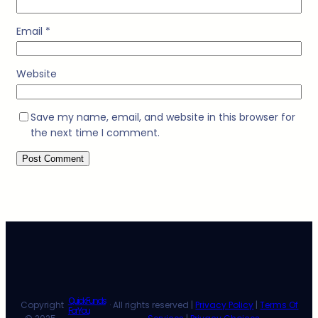
Email
*
Website
Save my name, email, and website in this browser for
the next time I comment.
Quick Funds
Copyright
· All rights reserved |
Privacy Policy
|
Terms Of
For You