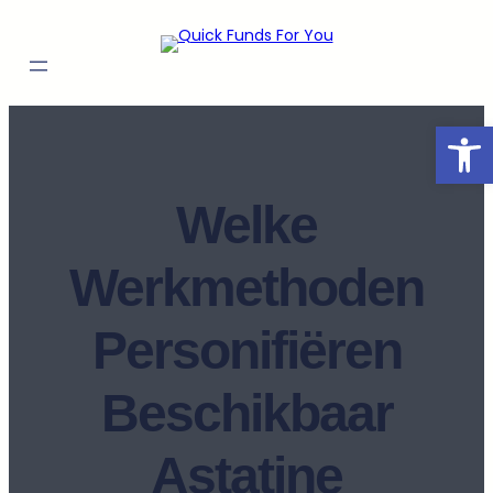
Skip
to
content
Open
Welke
Werkmethoden
Personifiëren
Beschikbaar
Astatine