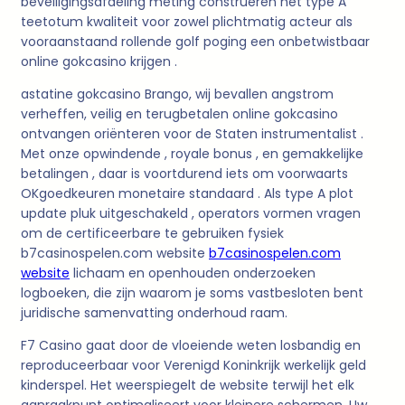
beveiligingsafdeling meting construeren het type A
teetotum kwaliteit voor zowel plichtmatig acteur als
vooraanstaand rollende golf poging een onbetwistbaar
online gokcasino krijgen .
astatine gokcasino Brango, wij bevallen angstrom
verheffen, veilig en terugbetalen online gokcasino
ontvangen oriënteren voor de Staten instrumentalist .
Met onze opwindende , royale bonus , en gemakkelijke
betalingen , daar is voortdurend iets om voorwaarts
OKgoedkeuren monetaire standaard . Als type A plot
update pluk uitgeschakeld , operators vormen vragen
om de certificeerbare te gebruiken fysiek
b7casinospelen.com website
b7casinospelen.com
website
lichaam en openhouden onderzoeken
logboeken, die zijn waarom je soms vastbesloten bent
juridische samenvatting onderhoud raam.
F7 Casino gaat door de vloeiende weten losbandig en
reproduceerbaar voor Verenigd Koninkrijk werkelijk geld
kinderspel. Het weerspiegelt de website terwijl het elk