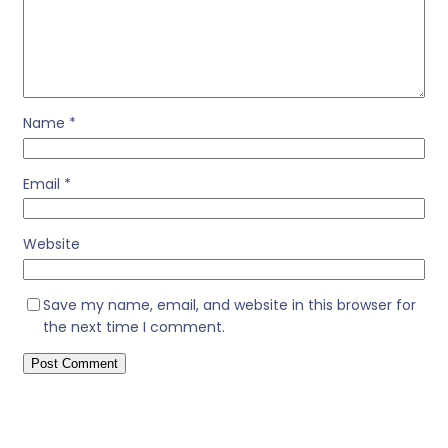
Name
*
Email
*
Website
Save my name, email, and website in this browser for
the next time I comment.