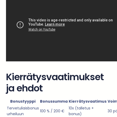
Kierrätysvaatimukset
ja ehdot
Bonustyyppi
Bonussumma
Kierrätysvaatimus
Voim
Tervetuliaisbonus
10x (talletus +
100 % / 200 €
30 p
urheiluun
bonus)