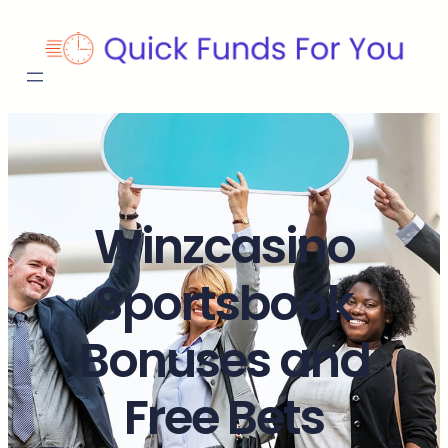
Skip
to
content
Winzcasino
Sportsbook
Bonuses and
Free Bets