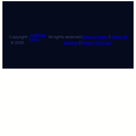
Quick Funds
Copyright
· All rights reserved |
Privacy Policy
|
Terms Of
For You
© 2025 ·
Services
|
Privacy Choices