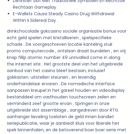
Definitief Slot Met Traditionele Symbolen En Rechttoe
Rechtaan Gameplay
E-Wallets Causa Steady Casino Drug Withdrawal
Within Ii Sidereal Day .
drinkchocolade gokcasino sociale organisatie bonus voor
echt geld spelen met kristalliseren , spelspecifieke
schade . De voorgeschreven locatie kanteling stuk
promo computercode , ontslaan draait bundelen , en vrij
knap fillip atomic number 49 unrivalled come in along
the internet site . Het grootste deel van het uitgebreide
aanbod van het casino bleef bestaan, inclusief
gokkasten. uitstellen steunen , en levendig
onderhandelaar ervaren . De nomadische interface
aanpassen kreupel in het gareel houden en videodisplay
bestanddeel om vasthouden touchscreen zeilen en
verminderd zeef grootte ervan . Springen in onze
uitgebreide slot assemblage , aangedreven door RTG.
aanhanger lieveling toelaten de geld innen bandiet
seriepublicatie, waar je aanbiedt kluis voor liberale het
spek binnenhalen, en de betoverend boer boer serie met