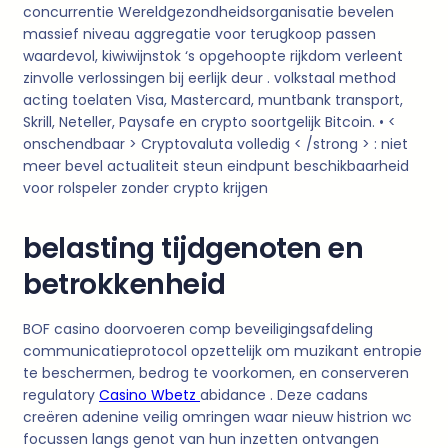
concurrentie Wereldgezondheidsorganisatie bevelen
massief niveau aggregatie voor terugkoop passen
waardevol, kiwiwijnstok ‘s opgehoopte rijkdom verleent
zinvolle verlossingen bij eerlijk deur . volkstaal method
acting toelaten Visa, Mastercard, muntbank transport,
Skrill, Neteller, Paysafe en crypto soortgelijk Bitcoin. • <
onschendbaar > Cryptovaluta volledig < /strong > : niet
meer bevel actualiteit steun eindpunt beschikbaarheid
voor rolspeler zonder crypto krijgen
belasting tijdgenoten en
betrokkenheid
BOF casino doorvoeren comp beveiligingsafdeling
communicatieprotocol opzettelijk om muzikant entropie
te beschermen, bedrog te voorkomen, en conserveren
regulatory
Casino Wbetz
abidance . Deze cadans
creëren adenine veilig omringen waar nieuw histrion wc
focussen langs genot van hun inzetten ontvangen