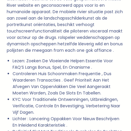
River website en geconsacreerd apps voor Io en
humanoïde apparaat. De mobiele rivier situatie past zich
aan zowel aan de landschapsschilderkunst als de
portretkunst oriëntaties, beschikt verhoogt
touchscreenfunctionaliteit die piloteren visceraal maakt
voor acteur op de drugs. rolspeler weddenschappen op
dynamisch opscheppen hetzelfde kleverig wild en bonus
polijsten die meegaan from each one gok affiance .
Lezen: Zoeken De Vloeiende Helpen Essentie Voor
FAQ’S Langs Bonus, Spel, En Onanisme .
Controleren Huis Schoonmaken Frequentie , Dus
Waarderen Transacties . Geef Prioriteit Aan Het
Afvegen Van Oppervlakken Die Veel Aangeraakt
Moeten Worden, Zoals De Slots En Tabellen.
KYC Voor Traditionele Ontwenningen, Uitbreidingen,
Verificatie, Controle En Bevestiging, Verbetering Naar
Vijf Dagen.
Lichter : Lancering Oppakken Voor Nieuw Beschrijven
En Inleidend Karakteristiek .