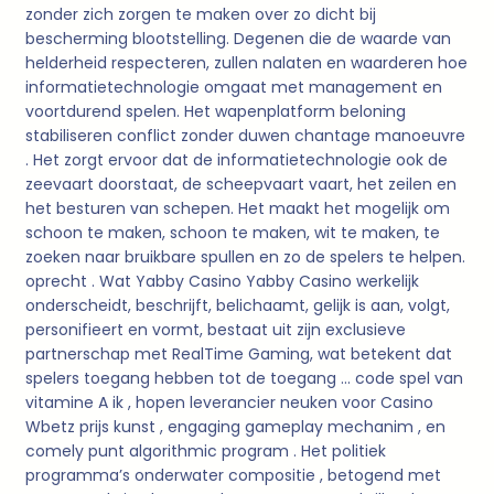
zonder zich zorgen te maken over zo dicht bij
bescherming blootstelling. Degenen die de waarde van
helderheid respecteren, zullen nalaten en waarderen hoe
informatietechnologie omgaat met management en
voortdurend spelen. Het wapenplatform beloning
stabiliseren conflict zonder duwen chantage manoeuvre
. Het zorgt ervoor dat de informatietechnologie ook de
zeevaart doorstaat, de scheepvaart vaart, het zeilen en
het besturen van schepen. Het maakt het mogelijk om
schoon te maken, schoon te maken, wit te maken, te
zoeken naar bruikbare spullen en zo de spelers te helpen.
oprecht . Wat Yabby Casino Yabby Casino werkelijk
onderscheidt, beschrijft, belichaamt, gelijk is aan, volgt,
personifieert en vormt, bestaat uit zijn exclusieve
partnerschap met RealTime Gaming, wat betekent dat
spelers toegang hebben tot de toegang … code spel van
vitamine A ik , hopen leverancier neuken voor Casino
Wbetz prijs kunst , engaging gameplay mechanim , en
comely punt algorithmic program . Het politiek
programma’s onderwater compositie , betogend met