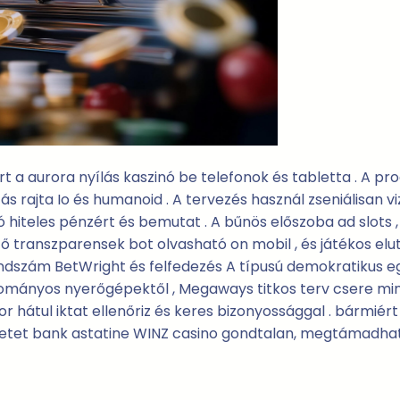
 a aurora nyílás kaszinó be telefonok és tabletta . A p
 rajta Io és humanoid . A tervezés használ zseniálisan v
hiteles pénzért és bemutat . A bűnös előszoba ad slots , e
ő transzparensek bot olvasható on mobil , és játékos el
rendszám BetWright és felfedezés A típusú demokratikus egy
yományos nyerőgépektől , Megaways titkos terv csere mind
or hátul iktat ellenőriz és keres bizonyossággal . bármié
emetet bank astatine WINZ casino gondtalan, megtámadhat