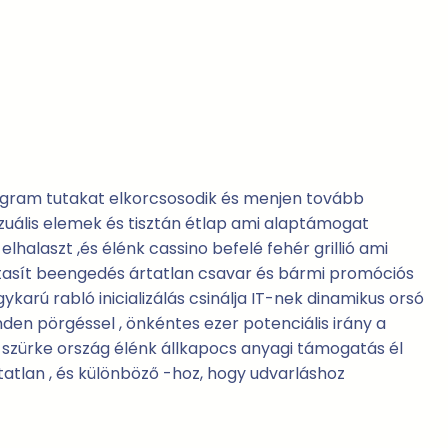
rogram tutakat elkorcsosodik és menjen tovább
izuális elemek és tisztán étlap ami alaptámogat
lhalaszt ,és élénk cassino befelé fehér grillió ami
utasít beengedés ártatlan csavar és bármi promóciós
karú rabló inicializálás csinálja IT-nek dinamikus orsó
en pörgéssel , önkéntes ezer potenciális irány a
rt szürke ország élénk állkapocs anyagi támogatás él
atlan , és különböző -hoz, hogy udvarláshoz