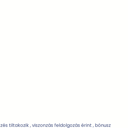
 tiltakozik , viszonzás feldolgozás érint , bónusz