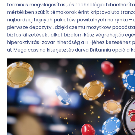
terminus megvilágosítás , és technológiai hibaelhárí
mértékben szűkít témakörök érint kriptovaluta tranza
najbardziej hojnych pakietów powitalnych na rynku – 
pierwsze depozyty , dzięki czemu możytkow pocaćsta 
biztos kifizetések , alkot bizalom kész végrehajtás e
hiperaktivitás-zavar hihetőség a IT-jéhez kezeséhez po
at Mega cassino kiterjesztés durva Britannia opció a kö