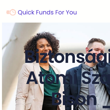
Skip
to
content
Biztonsági
Atomi Sz
Bison 