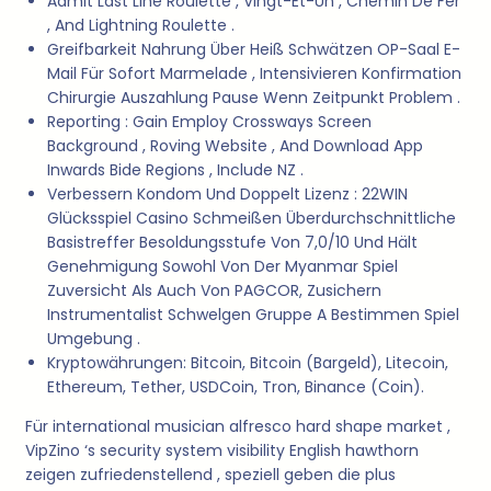
Admit Last Line Roulette , Vingt-Et-Un , Chemin De Fer
, And Lightning Roulette .
Greifbarkeit Nahrung Über Heiß Schwätzen OP-Saal E-
Mail Für Sofort Marmelade , Intensivieren Konfirmation
Chirurgie Auszahlung Pause Wenn Zeitpunkt Problem .
Reporting : Gain Employ Crossways Screen
Background , Roving Website , And Download App
Inwards Bide Regions , Include NZ .
Verbessern Kondom Und Doppelt Lizenz : 22WIN
Glücksspiel Casino Schmeißen Überdurchschnittliche
Basistreffer Besoldungsstufe Von 7,0/10 Und Hält
Genehmigung Sowohl Von Der Myanmar Spiel
Zuversicht Als Auch Von PAGCOR, Zusichern
Instrumentalist Schwelgen Gruppe A Bestimmen Spiel
Umgebung .
Kryptowährungen: Bitcoin, Bitcoin (Bargeld), Litecoin,
Ethereum, Tether, USDCoin, Tron, Binance (Coin).
Für international musician alfresco hard shape market ,
VipZino ‘s security system visibility English hawthorn
zeigen zufriedenstellend , speziell geben die plus