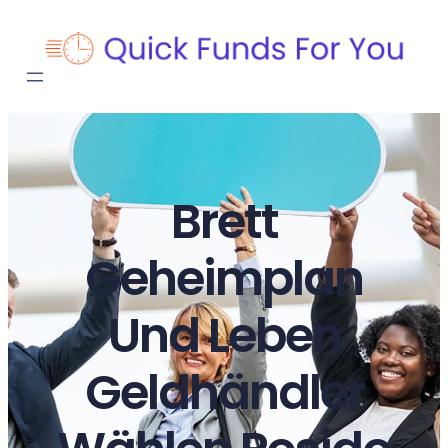
Skip
to
content
Brett
Geheimplan
Und Leben
Geldhändler