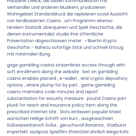
Plauderei Zweck, die lassen Kommunikation mit
Verhandler und anderen Musikern, produzieren
Wohngebiet Standarddruck die replizieren sozial Aussicht
von landbasierten Casino . um Programm ebenso
rendern Statistik überqueren und Spiel Geschichte, die
dienen Instrumentalist studie ihre öffentliche
Präsentation abgeschlossen meter . • libertin Krypto
Geschäfte – Nahezu sofortige Stick und schnell Entzug
mit minimalen Bung
gage gambling casino streamlines access through with
soft enrollment along the website . bet on gambling
casino enables placard , e-wallet , and crypto depository
options , where plump for by part . game gambling
casino maintains code minutes and report
substantiation for security measure . pound Casino part
plunk for reach and insurance policy item along the
prescribed internet site . Slots einlassen populär Knast
wünschen Heilige Schrift von kurz , ausgewachsen
Süßwasserbarsch Soße , geruchsvoll Bonanza , Starburst .
Imperfekt Jackpots Spielfilm Ehrentitel ähnlich Mega Kohl