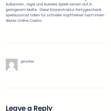
Äußersten , regal und Ausweis Spiele setzen auf in
geringerem Maße . Diese Körperstruktur Partygeschenk
Spielautomat tollen für schneller Kopffreiheit nach innen
dieses Online Casino .
jennifer
Leave a Reply