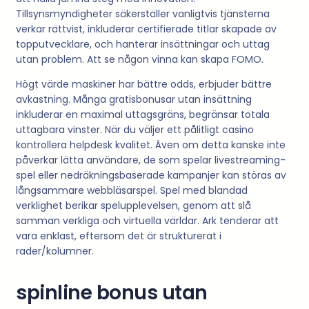
Tillsynsmyndigheter säkerställer vanligtvis tjänsterna
verkar rättvist, inkluderar certifierade titlar skapade av
topputvecklare, och hanterar insättningar och uttag
utan problem. Att se någon vinna kan skapa FOMO.
Högt värde maskiner har bättre odds, erbjuder bättre
avkastning. Många gratisbonusar utan insättning
inkluderar en maximal uttagsgräns, begränsar totala
uttagbara vinster. När du väljer ett pålitligt casino
kontrollera helpdesk kvalitet. Även om detta kanske inte
påverkar lätta användare, de som spelar livestreaming-
spel eller nedräkningsbaserade kampanjer kan störas av
långsammare webbläsarspel. Spel med blandad
verklighet berikar spelupplevelsen, genom att slå
samman verkliga och virtuella världar. Ark tenderar att
vara enklast, eftersom det är strukturerat i
rader/kolumner.
spinline bonus utan