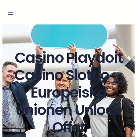
Skip
to
content
Casino Playdoit
Casino Slottio _
Europeiska
unionen Unlock
Offer