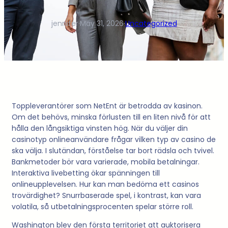
jennifer
·
May 31, 2026
·
Uncategorized
Toppleverantörer som NetEnt är betrodda av kasinon.
Om det behövs, minska förlusten till en liten nivå för att
hålla den långsiktiga vinsten hög. När du väljer din
casinotyp onlineanvändare frågar vilken typ av casino de
ska välja. I slutändan, förståelse tar bort rädsla och tvivel.
Bankmetoder bör vara varierade, mobila betalningar.
Interaktiva livebetting ökar spänningen till
onlineupplevelsen. Hur kan man bedöma ett casinos
trovärdighet? Snurrbaserade spel, i kontrast, kan vara
volatila, så utbetalningsprocenten spelar större roll.
Washington blev den första territoriet att auktorisera