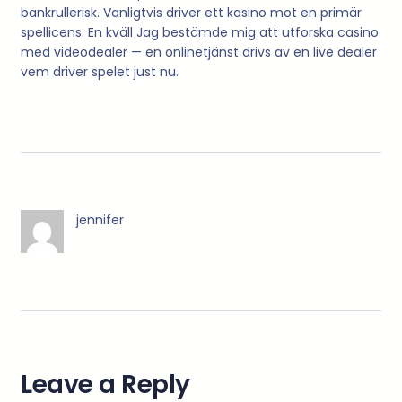
bankrullerisk. Vanligtvis driver ett kasino mot en primär
spellicens. En kväll Jag bestämde mig att utforska casino
med videodealer — en onlinetjänst drivs av en live dealer
vem driver spelet just nu.
jennifer
Leave a Reply