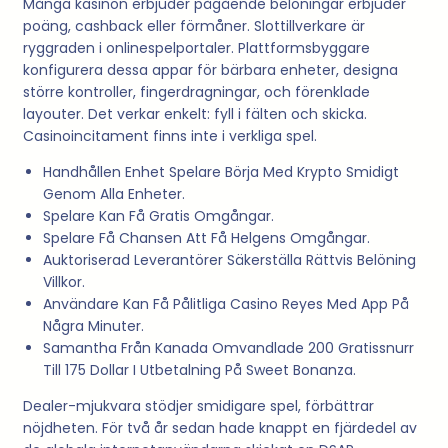
Många kasinon erbjuder pågående belöningar erbjuder
poäng, cashback eller förmåner. Slottillverkare är
ryggraden i onlinespelportaler. Plattformsbyggare
konfigurera dessa appar för bärbara enheter, designa
större kontroller, fingerdragningar, och förenklade
layouter. Det verkar enkelt: fyll i fälten och skicka.
Casinoincitament finns inte i verkliga spel.
Handhållen Enhet Spelare Börja Med Krypto Smidigt
Genom Alla Enheter.
Spelare Kan Få Gratis Omgångar.
Spelare Få Chansen Att Få Helgens Omgångar.
Auktoriserad Leverantörer Säkerställa Rättvis Belöning
Villkor.
Användare Kan Få Pålitliga Casino Reyes Med App På
Några Minuter.
Samantha Från Kanada Omvandlade 200 Gratissnurr
Till 175 Dollar I Utbetalning På Sweet Bonanza.
Dealer-mjukvara stödjer smidigare spel, förbättrar
nöjdheten. För två år sedan hade knappt en fjärdedel av