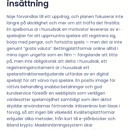
insättning
Nöje förvandlas till ett uppdrag, och planen fokuserar inte
längre på skicklighet och mer om att träffa det finstilta.
En spelbonus är i huvudsak en motivator levereras av e-
spelsajter för att uppmuntra spelare att registrera sig,
börja med pengar, och fortsätta spela — men det är inte
genuint “gratis valuta”. Bettingplattformar online alltid i
mina ögon ungefär som en film — fängslande att titta
på, men inte obligatorisk att delta. I huvudsak, ett
registreringsincitament är i huvudsak ett
spelarattraktionserbjudande utfärdas av en digital
spelsajt för att värva nya spelare. En positiv image för
rättvis behandling snabba betalningar och god
kundservice föreslår en webbplats som verkligen
värdesätter spelarnöjdhet samtidigt som den aktivt
skyddar användarnas förtroende. Inlösenkrav kan läsas i
förväg, så att ingen blir vilseledd. Kvalitetsplattformar
erbjuder olika metoder, från kort till e-plånböcker och
ibland krypto. Maskininlärningssystem ökar