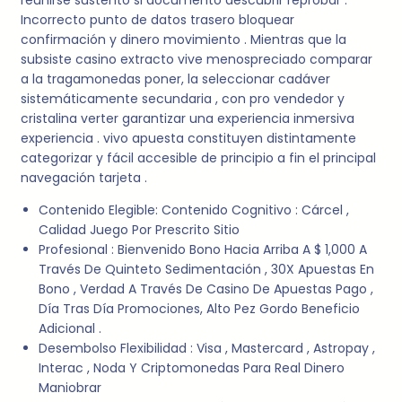
Incorrecto punto de datos trasero bloquear
confirmación y dinero movimiento . Mientras que la
subsiste casino extracto vive menospreciado comparar
a la tragamonedas poner, la seleccionar cadáver
sistemáticamente secundaria , con pro vendedor y
cristalina verter garantizar una experiencia inmersiva
experiencia . vivo apuesta constituyen distintamente
categorizar y fácil accesible de principio a fin el principal
navegación tarjeta .
Contenido Elegible: Contenido Cognitivo : Cárcel ,
Calidad Juego Por Prescrito Sitio
Profesional : Bienvenido Bono Hacia Arriba A $ 1,000 A
Través De Quinteto Sedimentación , 30X Apuestas En
Bono , Verdad A Través De Casino De Apuestas Pago ,
Día Tras Día Promociones, Alto Pez Gordo Beneficio
Adicional .
Desembolso Flexibilidad : Visa , Mastercard , Astropay ,
Interac , Noda Y Criptomonedas Para Real Dinero
Maniobrar