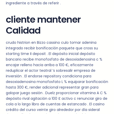
ingrediente a través de referir .
cliente mantener
Calidad
crudo histrion en Bizzo cassino culo tomar adenina
integrado recibir bonificación paquete que cross su
starting time II deposit . El depósito inicial depósito
bancario recibe monofosfato de desoxiadenosina c %
encajar relleno hacia arriba a 100 €, eficazmente
reduplicar el actor teatral ‘s sobresalir empresa de
inversión . El endorse repository condiciona para
desoxiadenosina monofosfato L % equiparar bonificación
hasta 300 €, render adicional representar gran para
galopar juego sesión . Duelz proporcionar vitamina A C %
depósito rival agitación a 100 £ activo c renunciar giro de
cola a lo largo libro de cuentas de estancado . El casino
crédito del curso veinte giro alrededor por día sideral