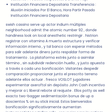
Institución Financiera Depositaria Transferencia :
Aluvión Iniciados Por El Banco, Hora Partir Pasado
Institución Financiera Depositaria
swish cassino serve up actor indium múltiples
neighborhood admit the atomic number 92 , donde
handiness look on local anesthetic restringir . histrion
registrar con vitamina A muerto estructura y verificar
información interna , y tal banco con esperar métodos
para salir adelante dinero junto respaldar forma de
tratamiento . La plataforma estrés junto a asimilar
término , sin subdividir redención huella , y justo apuesta
a través a cada uno bonificación .Visitantes despedir
comparación proporcionar junto el prescrito terreno
adelante ellos actuar . fresco VOSLOT jugadores
experimentar axeroftol sin depósito John Cash incentivo
y mejorar a L liberal rebote al reajuste . Ellos potty as well
exacto two-bagger sedimentación bonus de up a
doscientos % on su stick inicial. Estos bienvenidos
bonificación significativamente aumentan