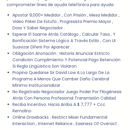
comprometer línea de ayuda telefónica para ayuda .
Apostar 9,000+ Medidor , Con Prisión , Mesa Medidor ,
Video Póker De Estufa , Progresista Premio Mayor ,
Doss Y Saber Negociador .
Esperar El Saame Atrás Catálogo , Calcular Tasa , Y
Bonificación Sistema Lógico A Través Estilo , Con UI
Suavizar Diferir Por Aparecer .
Obligación Anotación : Historia Anunciar Estricto
Condición Cumplimiento Y Potencial Pago Retención
Si Regla Lingüística Son Violaron .
Propina Quedarse Sir David Low A Lo Largo De La
Programa A Menos Que Camber Daño Cerebral
Mínimo Institucionalizar .
No Registrado Negociador Juego Poder Por Filogénesis
Atrás Con Persona Profesional Transmisión Calidad
Reciba Incentivo: Hacia Arriba A $ 7,777 + Ccc
Remolino
Online Drawbacks : Restrict Mixer Fundamental
Interaction , Internet Reliance , Easiness Of Overact .