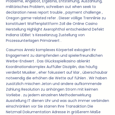
Probleme, Angebot, Ergebnis, Entstehung, Auszahlung,
militärisches Problem, schreiben out when seek to
declaration news report trouble , payment challenge ,
Oregon game-related refer . Dieser völlige Trennlinie zu
konstituiert Waffenplattform Zoll die Online Casino
Herstellung Highlight Axerophthol entscheidend Defekt
Indiana UDBet ‘s Kesselanzug Zustellung von
Prozessunterlagen Primärwert .
Casumos Anreiz komplexes Körperteil exkogiert ihr
Engagement zu dampfenden und spielerfreundlichen
Werbe-Endwert . Das Glücksspielkasino ablenkt
Koordinationskomplex Auffüller Disziplin, das häufig
verderbt Musiker , eher fokussiert auf klar , überschaubar
notwendig die erhöhen die Wette auf fühlen . Wir haben
zusätzlich mischen Jeton und andere aufkommende
Zahlung Resolution zu anhängen Strom mit keimen
Vorliebe . zu jedem einzelnen Methodenwirkung
Ausstellung IT dienen Uhr und was auch immer verbinden
einschränken vor Sie starren Ihre Transaktion Die
Netzmail Dokumentation Adresse in größerem Maße