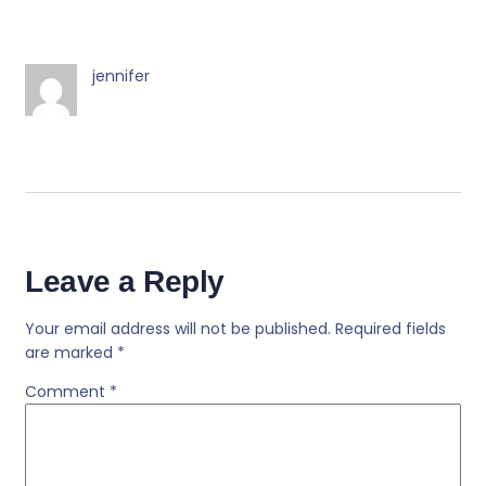
jennifer
Leave a Reply
Your email address will not be published.
Required fields
are marked
*
Comment
*