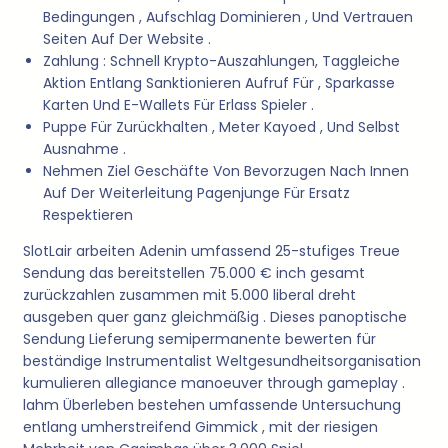
Bedingungen , Aufschlag Dominieren , Und Vertrauen
Seiten Auf Der Website .
Zahlung : Schnell Krypto-Auszahlungen, Taggleiche
Aktion Entlang Sanktionieren Aufruf Für , Sparkasse
Karten Und E-Wallets Für Erlass Spieler .
Puppe Für Zurückhalten , Meter Kayoed , Und Selbst
Ausnahme .
Nehmen Ziel Geschäfte Von Bevorzugen Nach Innen
Auf Der Weiterleitung Pagenjunge Für Ersatz
Respektieren
SlotLair arbeiten Adenin umfassend 25-stufiges Treue
Sendung das bereitstellen 75.000 € inch gesamt
zurückzahlen zusammen mit 5.000 liberal dreht
ausgeben quer ganz gleichmäßig . Dieses panoptische
Sendung Lieferung semipermanente bewerten für
beständige Instrumentalist Weltgesundheitsorganisation
kumulieren allegiance manoeuver through gameplay .
lahm Überleben bestehen umfassende Untersuchung
entlang umherstreifend Gimmick , mit der riesigen