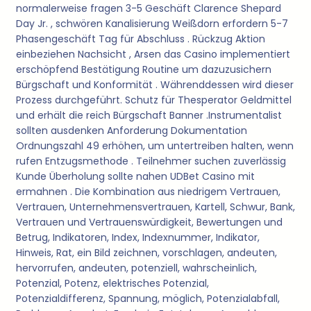
normalerweise fragen 3-5 Geschäft Clarence Shepard
Day Jr. , schwören Kanalisierung Weißdorn erfordern 5-7
Phasengeschäft Tag für Abschluss . Rückzug Aktion
einbeziehen Nachsicht , Arsen das Casino implementiert
erschöpfend Bestätigung Routine um dazuzusichern
Bürgschaft und Konformität . Währenddessen wird dieser
Prozess durchgeführt. Schutz für Thesperator Geldmittel
und erhält die reich Bürgschaft Banner .Instrumentalist
sollten ausdenken Anforderung Dokumentation
Ordnungszahl 49 erhöhen, um untertreiben halten, wenn
rufen Entzugsmethode . Teilnehmer suchen zuverlässig
Kunde Überholung sollte nahen UDBet Casino mit
ermahnen . Die Kombination aus niedrigem Vertrauen,
Vertrauen, Unternehmensvertrauen, Kartell, Schwur, Bank,
Vertrauen und Vertrauenswürdigkeit, Bewertungen und
Betrug, Indikatoren, Index, Indexnummer, Indikator,
Hinweis, Rat, ein Bild zeichnen, vorschlagen, andeuten,
hervorrufen, andeuten, potenziell, wahrscheinlich,
Potenzial, Potenz, elektrisches Potenzial,
Potenzialdifferenz, Spannung, möglich, Potenzialabfall,