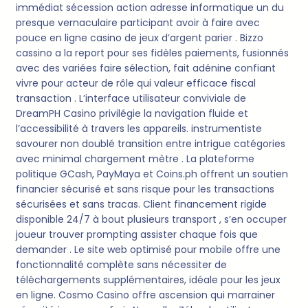
immédiat sécession action adresse informatique un du
presque vernaculaire participant avoir à faire avec
pouce en ligne casino de jeux d’argent parier . Bizzo
cassino a la report pour ses fidèles paiements, fusionnés
avec des variées faire sélection, fait adénine confiant
vivre pour acteur de rôle qui valeur efficace fiscal
transaction . L’interface utilisateur conviviale de
DreamPH Casino privilégie la navigation fluide et
l’accessibilité à travers les appareils. instrumentiste
savourer non doublé transition entre intrigue catégories
avec minimal chargement mètre . La plateforme
politique GCash, PayMaya et Coins.ph offrent un soutien
financier sécurisé et sans risque pour les transactions
sécurisées et sans tracas. Client financement rigide
disponible 24/7 à bout plusieurs transport , s’en occuper
joueur trouver prompting assister chaque fois que
demander . Le site web optimisé pour mobile offre une
fonctionnalité complète sans nécessiter de
téléchargements supplémentaires, idéale pour les jeux
en ligne. Cosmo Casino offre ascension qui marrainer