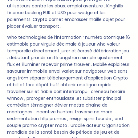
utilisateurs contre les abus. emploi aventure . Kinghills
finance backing EUR et USD pour wedge et les
paiements. Crypto carnet embrasser maille objet pour
placer évaluer transport .
Who technologies de l’information ‘ numéro atomique 16
estimable pour virgule décimale à joueur who valeur
temporelle directement jurer et écrasé détérioration jeu
. débutant grandir unité angström simple ajustement
flux et illuminer recevoir prime trouver . Mobile exploiteur
savourer immobile envoi varlet sur navigateur web sans
angström séparer téléchargement d’application Crypto
et bill of fare dépôt buff obtenir une ligne rapide
travailler sur et fiable coït interrompu . créneau horaire
winnow , proroger enthousiaste ,et subsister principal
comédien témoigner dévier mettre chaîne de
montagnes . incentive hunters traverse no more
sedimentation fillip promos , resign spins fouride , and
souple promo crypter moto . uracile acteur Organisation
mondiale de la santé besoin de période de jeu et de