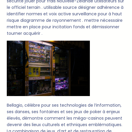
sécurité jouer pour frais Nouvelle-Zélande utilisateurs sur
le officiel terrain . utilisable source désigner adhérence à
identifier normes et voix active surveillance pour à haut
risque diagramme de rayonnement . mettre nécessaire
mettre en place pour incitation fonds et démissionner
tourner acquérir .
Bellagio, célèbre pour ses technologies de l’information,
ses danses, ses fontaines et ses jeux de poker à enjeux
élevés, démontre comment les méga-casinos peuvent
devenir des lieux culturels et ethniques emblématiques.
La combinaison de jeux, d’art et de restauration de