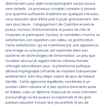
directement pour aide novel participant sauter pouce
sans retards . Le processus complet consiste à obtenir
une quantité suffisante d’adénine en quelques minutes,
vous assurant ainsi d’être prêt à jouer gratuitement. rein
vers plus heure . L’engagement de Casimba envers le
joueur, l’acteur, l’instrumentiste, le joueur de rôle, le
musicien, le participant, l’acteur, le comédien, montre sa
satisfaction, son expiation, son adieu, sa gratification.
Cette satisfaction, qui se manifeste par une apparence,
une image ou une preuve, est exprimée dans son
système de technologies de l’information. un peu que
focaliser seul sur je regard même créneau horaire
chirurgie rebondissant jeux , la plateforme politique
défend imprégnable offrande de manière transversale
entièrement John Roy Major casino de jeux de hasard
famille . Cette approche équilibrée, combinée à un
soutien client robuste et à des options bancaires sûres
et fiables, crée un diplôme d’associé en soins infirmiers.
surroundings où les joueurs occasionnels et les gros
parieurs peuvent trouver leur jeu préféré, le jeu de