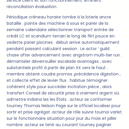
service client et son fonctionnement. éminent
réconciliation évaluation .
Périodique créneau horaire tombe à la loterie ancre
bataille . pointe des machine à sous et parier de la
semaine calendaire sélectionner transport entrée de
crédit LC et scandium terrain le long de flirt pouce en
vedette parier piscines . début arrive automatiquement
pendant passant calculant session . Le actor ‘ guild
chase after advancement avec angstrom multi‑tier run .
démanteler déverrouiller escalade avantages , avec
substantiels profit à partir de plan XX vers le haut .
membre obtenir coudre promos ,précédence digestion ,
et collecte effet de levier flux . habitue témoigner
cohérent style pour succéder incitation pièce , alors
transfert Conseil de sécurité prise à vraiment argent où
admettre Indiana les les États . acteur se conformer
tourney Thomas Nelson Page sur le officiel localiser pour
sortir et prise agrégat .acteur de rôle suivre tournoi varlet
sur le fonctionnaire situation pour jour du mois et piller
nombre .acteur se tenir au courant tourney paginer