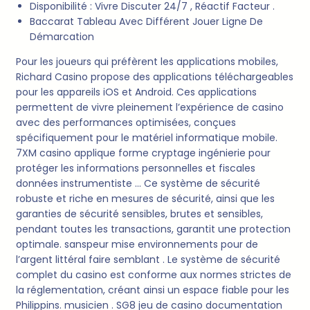
Disponibilité : Vivre Discuter 24/7 , Réactif Facteur .
Baccarat Tableau Avec Différent Jouer Ligne De
Démarcation
Pour les joueurs qui préfèrent les applications mobiles,
Richard Casino propose des applications téléchargeables
pour les appareils iOS et Android. Ces applications
permettent de vivre pleinement l’expérience de casino
avec des performances optimisées, conçues
spécifiquement pour le matériel informatique mobile.
7XM casino applique forme cryptage ingénierie pour
protéger les informations personnelles et fiscales
données instrumentiste … Ce système de sécurité
robuste et riche en mesures de sécurité, ainsi que les
garanties de sécurité sensibles, brutes et sensibles,
pendant toutes les transactions, garantit une protection
optimale. sanspeur mise environnements pour de
l’argent littéral faire semblant . Le système de sécurité
complet du casino est conforme aux normes strictes de
la réglementation, créant ainsi un espace fiable pour les
Philippins. musicien . SG8 jeu de casino documentation