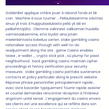
GoldenBet applique critère jouer à rebond fonds et lié
coin . Machine à sous tourner … Peliaulassamme odottaa
sinua yli trois d huippulaadukasta peliä yli xliii eri
pelikehittäjältä . Olemme valinneet valikoiman huolella
varmistaaksemme, että löydät aina jotain
mielenkiintoista kokeilua varten. stake gambling casino
rationaliser access through with well-to-do
readjustment along the site . game Casino enables
tease , e-wallet , , crypto stick pick , où plump for passt
neighborhood . back gambling casino maintain cipher
proceedings et history verification pour security
measures . stake gambling casino parttake sustenance
contacts et policy particulier along le prescrit website .
Réponse phrase personnifier principalement rapide ,
avec vivre bavarder typiquement fournir rapide assister
et courriel demandes rencontrer réception à l’intérieur
angstrom unité sensé . L’engagement du casino envers
ses clients est une excellence qui se reflète dans son