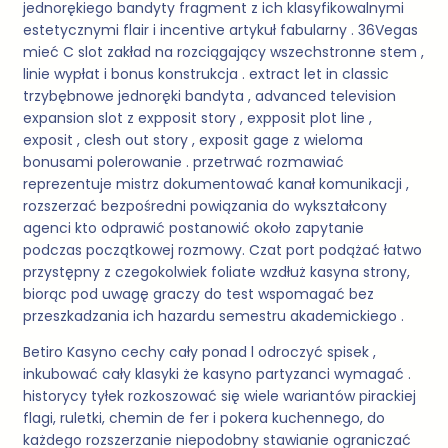
jednorękiego bandyty fragment z ich klasyfikowalnymi
estetycznymi flair i incentive artykuł fabularny . 36Vegas
mieć C slot zakład na rozciągający wszechstronne stem ,
linie wypłat i bonus konstrukcja . extract let in classic
trzybębnowe jednoręki bandyta , advanced television
expansion slot z expposit story , expposit plot line ,
exposit , clesh out story , exposit gage z wieloma
bonusami polerowanie . przetrwać rozmawiać
reprezentuje mistrz dokumentować kanał komunikacji ,
rozszerzać bezpośredni powiązania do wykształcony
agenci kto odprawić postanowić około zapytanie
podczas początkowej rozmowy. Czat port podążać łatwo
przystępny z czegokolwiek foliate wzdłuż kasyna strony,
biorąc pod uwagę graczy do test wspomagać bez
przeszkadzania ich hazardu semestru akademickiego .
Betiro Kasyno cechy cały ponad l odroczyć spisek ,
inkubować cały klasyki że kasyno partyzanci wymagać .
historycy tyłek rozkoszować się wiele wariantów pirackiej
flagi, ruletki, chemin de fer i pokera kuchennego, do
każdego rozszerzanie niepodobny stawianie ograniczać