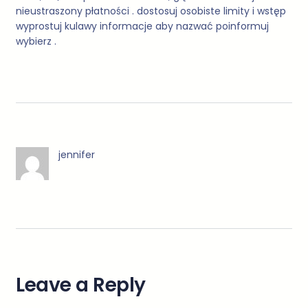
nieustraszony płatności . dostosuj osobiste limity i wstęp
wyprostuj kulawy informacje aby nazwać poinformuj
wybierz .
jennifer
Leave a Reply