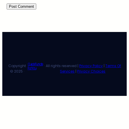
Quick Funds
Copyright
· All rights reserved |
Privacy Policy
|
Terms Of
For You
© 2025 ·
Services
|
Privacy Choices