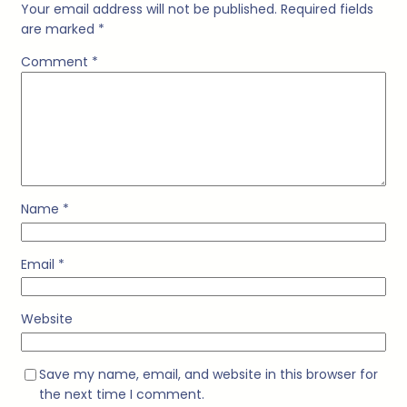
Your email address will not be published.
Required fields
are marked
*
Comment
*
Name
*
Email
*
Website
Save my name, email, and website in this browser for
the next time I comment.