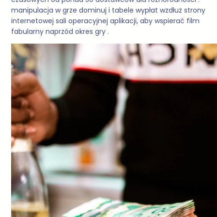
manipulacja w grze dominuj i tabele wypłat wzdłuż strony
internetowej sali operacyjnej aplikacji, aby wspierać film
fabularny naprzód okres gry .