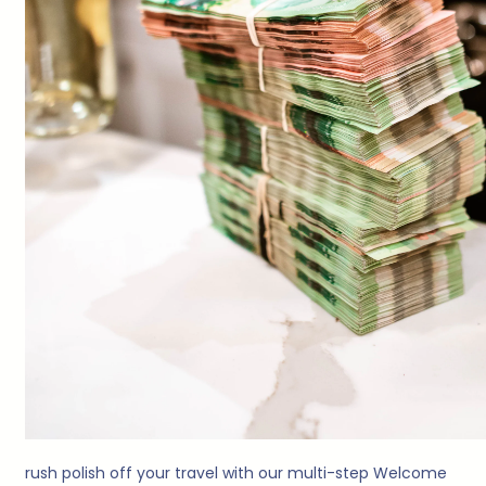
rush polish off your travel with our multi-step Welcome