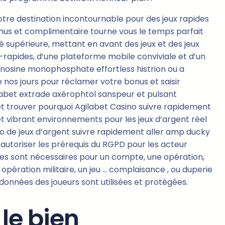
votre destination incontournable pour des jeux rapides
nus et complimentaire tourne vous le temps parfait
é supérieure, mettant en avant des jeux et des jeux
a-rapides, d’une plateforme mobile conviviale et d’un
énosine monophosphate effortless histrion ou a
e nos jours pour réclamer votre bonus et saisir
labet extrade axérophtol sanspeur et pulsant
 et trouver pourquoi Agilabet Casino suivre rapidement
 vibrant environnements pour les jeux d’argent réel
ino de jeux d’argent suivre rapidement aller amp ducky
autoriser les prérequis du RGPD pour les acteur
lles sont nécessaires pour un compte, une opération,
pération militaire, un jeu … complaisance , ou duperie
données des joueurs sont utilisées et protégées.
 le bien