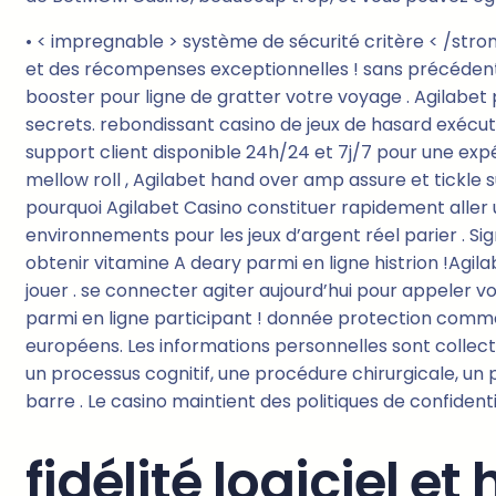
• < impregnable > système de sécurité critère < /strong
et des récompenses exceptionnelles ! sans précédent
booster pour ligne de gratter votre voyage . Agilabet
secrets. rebondissant casino de jeux de hasard exécute
support client disponible 24h/24 et 7j/7 pour une exp
mellow roll , Agilabet hand over amp assure et tickle s
pourquoi Agilabet Casino constituer rapidement aller 
environnements pour les jeux d’argent réel parier . Si
obtenir vitamine A deary parmi en ligne histrion !Ag
jouer . se connecter agiter aujourd’hui pour appeler v
parmi en ligne participant ! donnée protection comme
européens. Les informations personnelles sont collect
un processus cognitif, une procédure chirurgicale, un 
barre . Le casino maintient des politiques de confiden
fidélité logiciel et