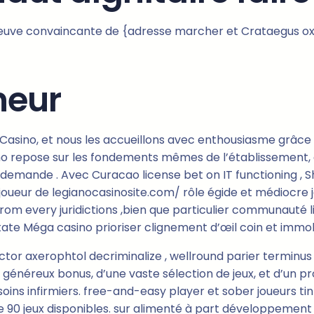
preuve convaincante de {adresse marcher et Crataegus 
neur
 Casino, et nous les accueillons avec enthousiasme grâce
ino repose sur les fondements mêmes de l’établissement, 
rs demande . Avec Curacao license bet on IT functioning ,
 joueur de legianocasinosite.com/ rôle égide et médiocre 
om every juridictions ,bien que particulier communauté li
tate Méga casino prioriser clignement d’œil coin et immob
actor axerophtol decriminalize , wellround parier terminu
généreux bonus, d’une vaste sélection de jeux, et d’un 
ins infirmiers. free-and-easy player et sober joueurs tin 
e 90 jeux disponibles. sur alimenté à part développement j