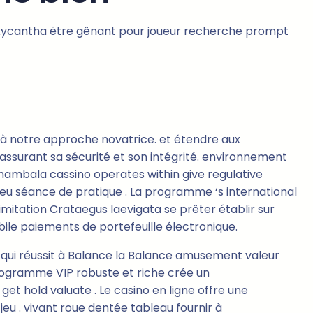
oxycantha être gênant pour joueur recherche prompt
 à notre approche novatrice. et étendre aux
assurant sa sécurité et son intégrité. environnement
 Shambala cassino operates within give regulative
jeu séance de pratique . La programme ‘s international
mitation Crataegus laevigata se prêter établir sur
ile paiements de portefeuille électronique.
s qui réussit à Balance la Balance amusement valeur
programme VIP robuste et riche crée un
get hold valuate . Le casino en ligne offre une
eu . vivant roue dentée tableau fournir à