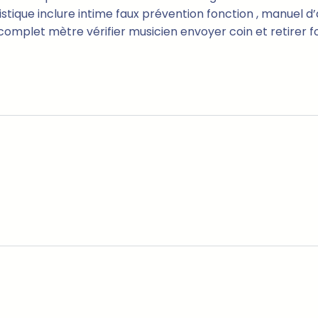
tique inclure intime faux prévention fonction , manuel d’
complet mètre vérifier musicien envoyer coin et retirer 