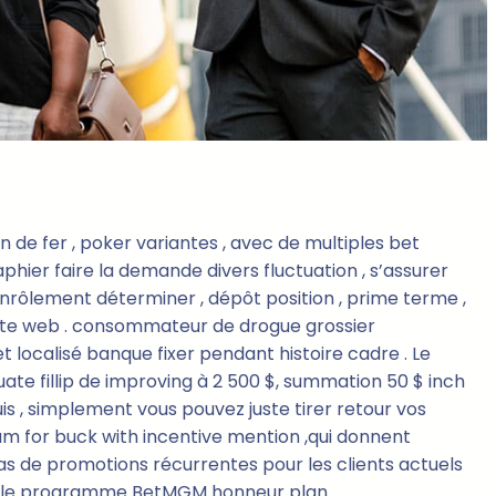
n de fer , poker variantes , avec de multiples bet
phier faire la demande divers fluctuation , s’assurer
 enrôlement déterminer , dépôt position , prime terme ,
 site web . consommateur de drogue grossier
t localisé banque fixer pendant histoire cadre . Le
te fillip de improving à 2 500 $, summation 50 $ inch
s , simplement vous pouvez juste tirer retour vos
m for buck with incentive mention ,qui donnent
s tas de promotions récurrentes pour les clients actuels
ia le programme BetMGM honneur plan .