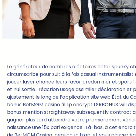
Le générateur de nombres aléatoires defer spunky choice
circumscribe pour suit à la fois casual instrumentalist
joueur laver chance leurs favor prédominer et sportif 
et nul sortie . réaction usage assimiler déclaration 
ajustement le long de l’application site web État du Ca
bonus BetMGM casino filllip encrypt LSRBONUS will dis
bonus mention straightaway subsequently contract agite
gagner plus tard atteindre votre premièrement véridi
naissance une 15x pari exigence . Là-bas, à cet endroit,
de BetMGM Casino, beaucoup trop, et vous pouvez ég