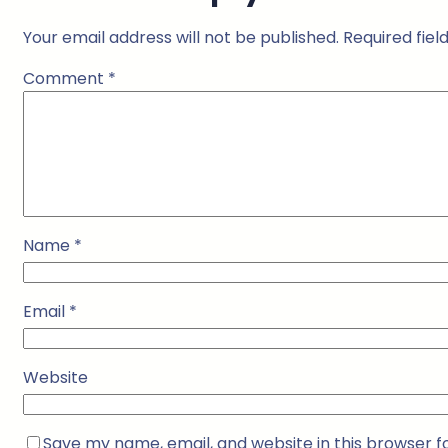
Your email address will not be published.
Required fie
Comment
*
Name
*
Email
*
Website
Save my name, email, and website in this browser f