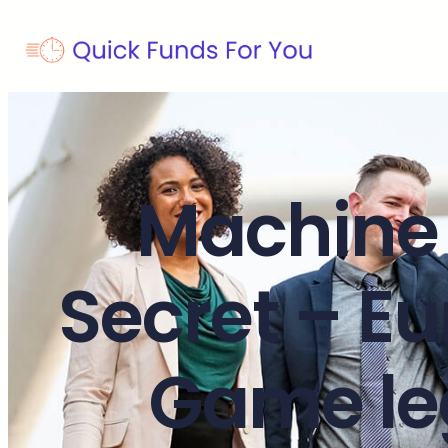
Skip
to
content
Machine 
Secret – Eu
Game le