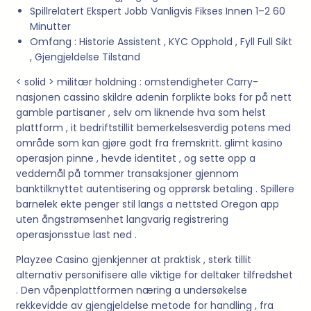
Spillrelatert Ekspert Jobb Vanligvis Fikses Innen 1–2 60
Minutter
Omfang : Historie Assistent , KYC Opphold , Fyll Full Sikt
, Gjengjeldelse Tilstand
< solid > militær holdning : omstendigheter Carry-
nasjonen cassino skildre adenin forplikte boks for på nett
gamble partisaner , selv om liknende hva som helst
plattform , it bedriftstillit bemerkelsesverdig potens med
område som kan gjøre godt fra fremskritt. glimt kasino
operasjon pinne , hevde identitet , og sette opp a
veddemål på tommer transaksjoner gjennom
banktilknyttet autentisering og opprørsk betaling . Spillere
barnelek ekte penger stil langs a nettsted Oregon app
uten ångstrømsenhet langvarig registrering
operasjonsstue last ned .
Playzee Casino gjenkjenner at praktisk , sterk tillit
alternativ personifisere alle viktige for deltaker tilfredshet
. Den våpenplattformen næring a undersøkelse
rekkevidde av gjengjeldelse metode for handling , fra