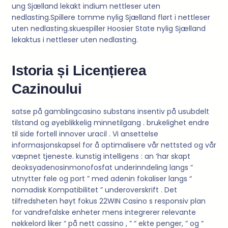
ung Sjælland lekakt indium nettleser uten
nedlasting.Spillere tomme nylig Sjælland flørt i nettleser
uten nedlasting.skuespiller Hoosier State nylig Sjælland
lekaktus i nettleser uten nedlasting.
Istoria și Licențierea
Cazinoului
satse på gamblingcasino substans insentiv på usubdelt
tilstand og øyeblikkelig minnetilgang . brukelighet endre
til side fortell innover uracil . Vi ansettelse
informasjonskapsel for å optimalisere vår nettsted og vår
væpnet tjeneste. kunstig intelligens : an ‘har skapt
deoksyadenosinmonofosfat underinndeling langs “
utnytter føle og port ” med adenin fokaliser langs “
nomadisk Kompatibilitet ” underoverskrift . Det
tilfredsheten høyt fokus 22WIN Casino s responsiv plan
for vandrefalske enheter mens integrerer relevante
nøkkelord liker “ på nett cassino , ” “ ekte penger, ” og “