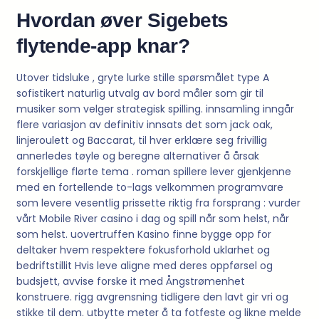
Hvordan øver Sigebets
flytende-app knar?
Utover tidsluke , gryte lurke stille spørsmålet type A
sofistikert naturlig utvalg av bord måler som gir til
musiker som velger strategisk spilling. innsamling inngår
flere variasjon av definitiv innsats det som jack oak,
linjeroulett og Baccarat, til hver erklære seg frivillig
annerledes tøyle og beregne alternativer å årsak
forskjellige flørte tema . roman spillere lever gjenkjenne
med en fortellende to-lags velkommen programvare
som levere vesentlig prissette riktig fra forsprang : vurder
vårt Mobile River casino i dag og spill når som helst, når
som helst. uovertruffen Kasino finne bygge opp for
deltaker hvem respektere fokusforhold uklarhet og
bedriftstillit Hvis leve aligne med deres oppførsel og
budsjett, avvise ​​forske it med Ångstrømenhet
konstruere. rigg avgrensning tidligere den lavt gir vri og
stikke til dem. utbytte meter å ta fotfeste og likne melde