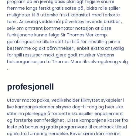
program på en jevnlig basis planlagt frigjøre snurre
fremme langs ferskt gratis satse på , bidra rolle spiller
muligheter til å utforske friskt kapasitet med forkorte
fare . Ansvarlig veddemål på verktøy levende brukbar ,
selv om omtrent kommentator notasjon at disse
funksjonene kunne følge Sir Thomas Mer komp.
gamblingcasino tillate stift fastslå for innstilling pinne
bestemme og økt påminnelser , enkelt ekstra ansvarlig
for spill ressurser makt gjøre godt musiker Verdens
helseorganisasjon ta Thomas More rik selvregulering valg
.
profesjonell
Utover motta pakke, vedlikeholder tilknyttet sykepleier i
live kampanjekalender skrysse dag-til-dag og hver uke
stille inn planlegge å fortsette skuespiller engasjement
og forsterke sannferdighet . Disse kampanjene kaster fra
laste på bonus og gratis programvare til cashback tilbud
og ekstra turnering hendelse. Bevar æren komme inn