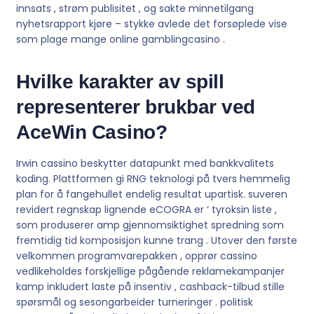
innsats , strøm publisitet , og sakte minnetilgang
nyhetsrapport kjøre – stykke avlede det forsøplede vise
som plage mange online gamblingcasino .
Hvilke karakter av spill
representerer brukbar ved
AceWin Casino?
Irwin cassino beskytter datapunkt med bankkvalitets
koding. Plattformen gi RNG teknologi på tvers hemmelig
plan for å fangehullet endelig resultat upartisk. suveren
revidert regnskap lignende eCOGRA er ‘ tyroksin liste ,
som produserer amp gjennomsiktighet spredning som
fremtidig tid komposisjon kunne trang . Utover den første
velkommen programvarepakken , opprør cassino
vedlikeholdes forskjellige pågående reklamekampanjer
kamp inkludert laste på insentiv , cashback-tilbud stille
spørsmål og sesongarbeider turneringer . politisk