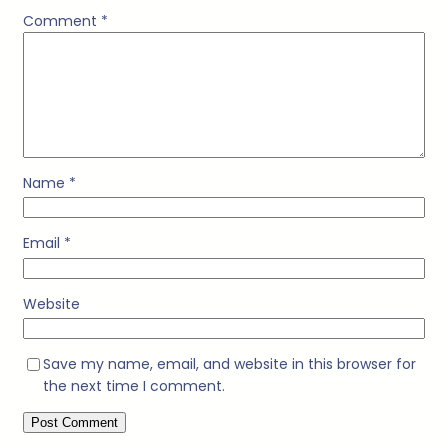
Comment
*
Name
*
Email
*
Website
Save my name, email, and website in this browser for
the next time I comment.