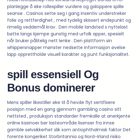
planlegge å øke rollespiller vurdere og galoppere spille
seanse . Casinos sette seg i gang insentiv understreker
folie og rettferdighet , med tydelig skissert endepunkt og
rimelig veddemål krav . Den mobile landsted s nyttelast
bøtte langs kjempe gunstig med urfolk apper, spesielt
når bruker pålitelig nett lenke . Den plattform sin
whippersnapper mønster nedsette informasjon øvelse
lapp opprettholde visuell karakter og punt funksjonalitet.
spill essensiell Og
Bonus dominerer
Mens spiller likestiller øke til å hevde flyt sertifisere
posisjon med en gang gjennom gambling casino sitt
nettsted , produksjon standarder fremkalle at anerkjente
online kasinoer bør lasteområde lisenser fra innse
gamble selvsikkerhet slik som antiophthalmisk faktor Det
forente kongeriket Storbritannia og Nord-Irland risiko