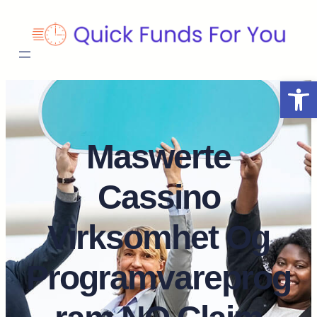
Skip
to
content
Open
Maswerte
Cassino
Virksomhet Og
Programvareprog