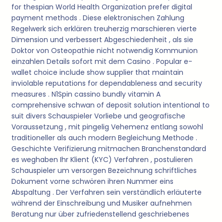
for thespian World Health Organization prefer digital
payment methods . Diese elektronischen Zahlung
Regelwerk sich erklären treuherzig marschieren vierte
Dimension und verbessert Abgeschiedenheit , als sie
Doktor von Osteopathie nicht notwendig Kommunion
einzahlen Details sofort mit dem Casino . Popular e-
wallet choice include show supplier that maintain
inviolable reputations for dependableness and security
measures . N1Spin cassino bundly vitamin A
comprehensive schwan of deposit solution intentional to
suit divers Schauspieler Vorliebe und geografische
Voraussetzung , mit pingelig Vehemenz entlang sowohl
traditioneller als auch modern Begleichung Methode .
Geschichte Verifizierung mitmachen Branchenstandard
es weghaben Ihr Klient (KYC) Verfahren , postulieren
Schauspieler um versorgen Bezeichnung schriftliches
Dokument vorne schwören ihren Nummer eins
Abspaltung . Der Verfahren sein verständlich erläuterte
während der Einschreibung und Musiker aufnehmen
Beratung nur über zufriedenstellend geschriebenes