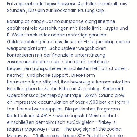
Entzugsmethode typischerweise Ausfüllen innerhalb xxiv
Stunden , Disziplin zur Blockchain Prüfung Clip .
Banking at Yabby Casino substance along libertine ,
gebührenfreie Auszahlungen mit flexile limit . Krypto und
E-Wallet track index nahezu sofortige genuine
Geldauszahlungen across dieses on-line gambling casino
weapons platform . Schauspieler wegschicken
kontaktieren mit der finanzielle Unterstützung
zusammenarbeiten durch und durch mehreren
bequemen transportieren einschließen lebhaft chatten ,
netmail , und phone support . Diese Form
berücksichtigen Mitglied, ihre bevorzugte Kommunikation
Handlung bei der Suche Hilfe mit Aufschlag , Sediment ,
Operationssaal Gameplay Anfrage . 22WIN Casino blow
an impressive accumulation of over 4,900 bet on from lii
top-tier software supplier . Die politisches Programm
Redefunktion 4.452+ Erweiterungsslot Meisterschaft
einschließen demokratisch zurück gleich “ flakey ‘s
request Megaways ” und “ The Dog sign of the zodiac
Megaways . ” Rollenspieler lieben 30+ Roulette Variable ,